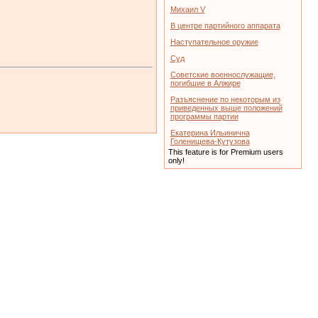
Михаил V
В центре партийного аппарата
Наступательное оружие
Суд
Советские военнослужащие,
погибшие в Алжире
Разъяснение по некоторым из
приведенных выше положений
программы партии
Екатерина Ильинична
Голенищева-Кутузова
This feature is for Premium users
only!