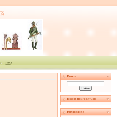
ица
6:02
Вход
Поиск
Может пригодиться
Интересное