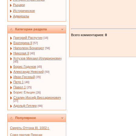
Рыцари
Историческое
Адмиралы
Категории раздела
Всего комментариев
:
0
Григорий Распутин
[16]
Екатерина II
[57]
Наполеон Бонапарт
[58]
Николая II
[40]
Кутузов Михаил Илларионович
[45]
Борис Годунов
[45]
Александр Невский
[50]
Иван Грозный
[35]
Петр 1
[46]
Павел 1
[25]
Борис Ельцин
[26]
Сталин Иосиф Виссарионович
[27]
Адольф Гитлер
[66]
Популярное
Смерть Оттона III. 1002 г.
Союз против Персии