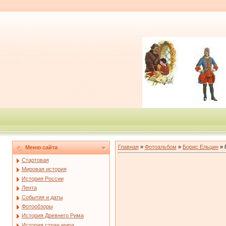
Главная
»
Фотоальбом
»
Борис Ельцин
» 
Меню сайта
Стартовая
Мировая история
История России
Лента
События и даты
Фотообзоры
История Древнего Рима
История стран мира