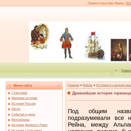
Приветствую Вас
Гость
|
RS
Главн
Главная
»
Файлы
»
История в средние век
Меню сайта
Древнейшая история германц
Стартовая
Мировая история
История России
Лента
Под общим назва
События и даты
подразумевали все 
Фотообзоры
Рейна, между Альп
История Древнего Рима
История стран мира