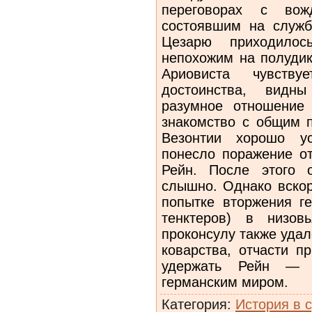
переговорах с вож
состоявшим на службе
Цезарю приходило
непохожим на полудик
Ариовиста чувствуе
достоинства, видны
разумное отношение
знакомство с общим 
Везонтии хорошо ус
понесло поражение о
Рейн. После этого 
слышно. Однако вскор
попытке вторжения ге
тенктеров) в низов
проконсулу также удал
коварства, отчасти п
удержать Рейн — 
германским миром.
Категория
:
История в 