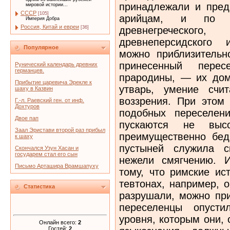
принадлежали и предк
мировой истории...
СССР
[105]
арийцам, и по д
Империя Добра
Россия, Китай и евреи
древнегреческог
[36]
древнеперсидского 
Популярное
можно приблизительно
принесенный пере
Рунический календарь древних
германцев.
прародины, — их до
Прибытие царевича Эрекле к
утварь, умение счи
шаху в Казвин
воззрения. При этом 
Г.-л. Раевский ген. от инф.
Дохтуров
подобных переселен
Двое пап
пускаются не выс
Заал Эристави второй раз прибыл
преимущественно бед
к шаху
пустыней служила с
Скончался Узун Хасан и
государем стал его сын
нежели смягчению. И
Письмо Арташира Врамшапуху
тому, что римские ис
тевтонах, например, о
Статистика
разрушали, можно при
переселенцы опусти
уровня, которым они,
Онлайн всего:
2
Гостей:
2