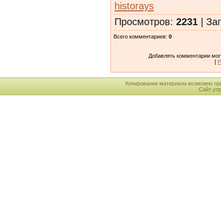
historays
Просмотров
:
2231
|
Заг
Всего комментариев
:
0
Добавлять комментарии могу
[
Р
Копирование материала возможно пр
Сайт уп