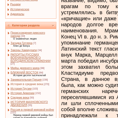
название, видимо, бы
Рыцари
врагам по тому к
Историческое
устремлялись в битв
Адмиралы
«кричащие» или даже 
народов долгое вр
Категории раздела
наименования. Мрам
Происхождения римского
Конец VI в. до н. э. Р
народа
[33]
О знаменитых людях
упоминание германце
Загадка Гитлера
[7]
Ален де Бенуа
Латинский текст глас
Законы Хаммурапи
[34]
внук Марка, Марцелл 
РАПОРТЫ РУССКИХ
ВОЕНАЧАЛЬНИКОВ О
марта победил инсубр
БОРОДИНСКОМ СРАЖЕНИИ
[27]
этом захватил бол
Мифы древнего мира
[99]
Кластидиуме предво
БЛИЖНИЙ ВОСТОК
[64]
История десяти тысячелетий
Страна, в данное в
Занимательная Греция
[156]
была, как можно суди
История в средние века
[270]
История Грузии
[103]
германских наре
История Армении
[152]
переселявшимися из 
Средние века
[50]
ли шли сплоченными
ИСТОРИЯ МАХНОВСКОГО
ДВИЖЕНИЯ
[55]
собой вполне сложивш
Россия в первой мировой войне
[157]
принадлежали к 
Период первой мировой войны был
одним из важнейших рубежей