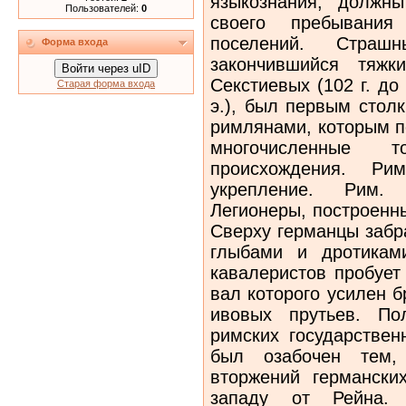
языкознания, должн
Пользователей:
0
своего пребывания
поселений. Страш
Форма входа
закончившийся тяжк
Войти через uID
Секстиевых (102 г. до 
Старая форма входа
э.), был первым стол
римлянами, которым п
многочисленные 
происхождения. Ри
укрепление. Рим.
Легионеры, построенн
Сверху германцы заб
глыбами и дротикам
кавалеристов пробует
вал которого усилен б
ивовых прутьев. По
римских государстве
был озабочен тем,
вторжений германски
западу от Рейна.