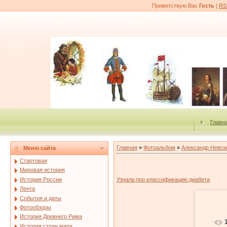
Приветствую Вас
Гость
|
RS
Главн
Главная
»
Фотоальбом
»
Александр Невск
Меню сайта
Стартовая
Мировая история
История России
Узнала про классификацию диабета
Лента
События и даты
Фотообзоры
История Древнего Рима
История стран мира