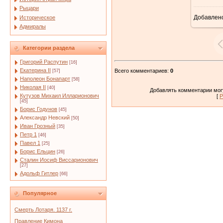
Рыцари
Добавлен
Историческое
Адмиралы
Категории раздела
Григорий Распутин
[16]
Екатерина II
Всего комментариев
:
0
[57]
Наполеон Бонапарт
[58]
Николая II
[40]
Добавлять комментарии могу
Кутузов Михаил Илларионович
[
Р
[45]
Борис Годунов
[45]
Александр Невский
[50]
Иван Грозный
[35]
Петр 1
[46]
Павел 1
[25]
Борис Ельцин
[26]
Сталин Иосиф Виссарионович
[27]
Адольф Гитлер
[66]
Популярное
Смерть Лотаря. 1137 г.
Правление Кимона