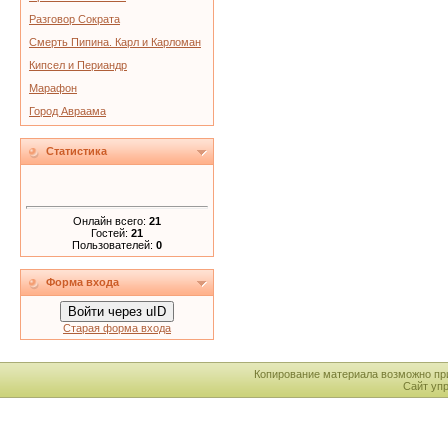
Разговор Сократа
Смерть Пипина. Карл и Карломан
Кипсел и Периандр
Марафон
Город Авраама
Статистика
Онлайн всего:
21
Гостей:
21
Пользователей:
0
Форма входа
Войти через uID
Старая форма входа
Копирование материала возможно пр
Сайт уп