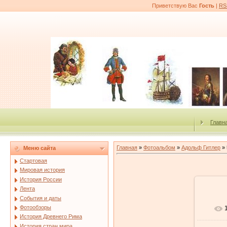
Приветствую Вас
Гость
|
RS
Главн
Главная
»
Фотоальбом
»
Адольф Гитлер
» 
Меню сайта
Стартовая
Мировая история
История России
Лента
События и даты
Фотообзоры
История Древнего Рима
История стран мира