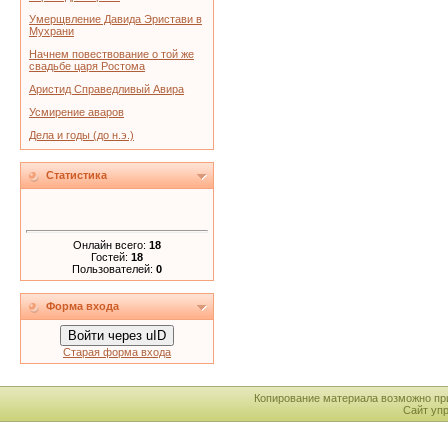
Умерщвление Давида Эристави в
Мухрани
Начнем повествование о той же
свадьбе царя Ростома
Аристид Справедливый Авира
Усмирение аваров
Дела и годы (до н.э.)
Статистика
Онлайн всего:
18
Гостей:
18
Пользователей:
0
Форма входа
Войти через uID
Старая форма входа
Копирование материала возможно пр
Сайт уп