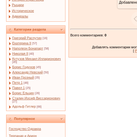
Добавлен
Рыцари
Историческое
Адмиралы
Категории раздела
Всего комментариев
:
0
Григорий Распутин
[16]
Екатерина II
[57]
Добавлять комментарии могу
Наполеон Бонапарт
[58]
[
Р
Николая II
[40]
Кутузов Михаил Илларионович
[45]
Борис Годунов
[45]
Александр Невский
[50]
Иван Грозный
[35]
Петр 1
[46]
Павел 1
[25]
Борис Ельцин
[26]
Сталин Иосиф Виссарионович
[27]
Адольф Гитлер
[66]
Популярное
Господство Одоакра
Терпандр и Арион