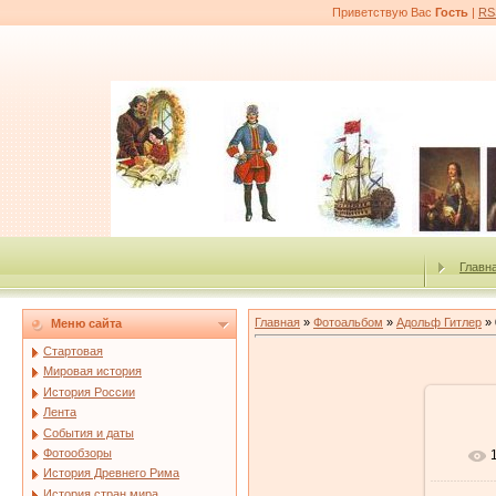
Приветствую Вас
Гость
|
RS
Главн
Главная
»
Фотоальбом
»
Адольф Гитлер
» 
Меню сайта
Стартовая
Мировая история
История России
Лента
События и даты
Фотообзоры
История Древнего Рима
История стран мира