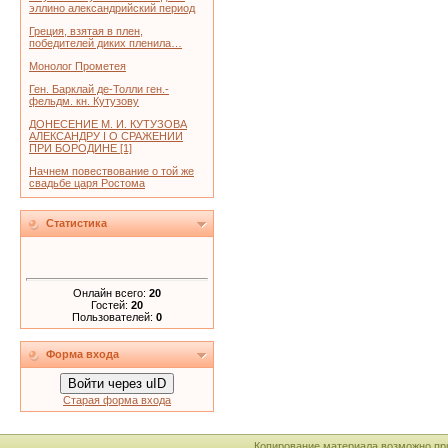
эллино александрийский период
Греция, взятая в плен,
победителей диких пленила…
Монолог Прометея
Ген. Барклай де-Толли ген.-
фельдм. кн. Кутузову
ДОНЕСЕНИЕ М. И. КУТУЗОВА
АЛЕКСАНДРУ I О СРАЖЕНИИ
ПРИ БОРОДИНЕ [1]
Начнем повествование о той же
свадьбе царя Ростома
Статистика
Онлайн всего:
20
Гостей:
20
Пользователей:
0
Форма входа
Войти через uID
Старая форма входа
Копирование материала возможно пр