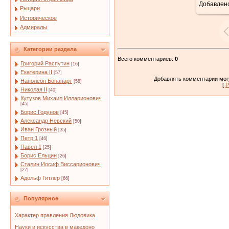
Добавлен
Рыцари
Историческое
Адмиралы
Категории раздела
Всего комментариев
:
0
Григорий Распутин
[16]
Екатерина II
[57]
Добавлять комментарии могу
Наполеон Бонапарт
[58]
[
Р
Николая II
[40]
Кутузов Михаил Илларионович
[45]
Борис Годунов
[45]
Александр Невский
[50]
Иван Грозный
[35]
Петр 1
[46]
Павел 1
[25]
Борис Ельцин
[26]
Сталин Иосиф Виссарионович
[27]
Адольф Гитлер
[66]
Популярное
Характер правления Людовика
Науки и искусства в македоно