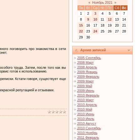
«
Ноябрь 2021
»
Пн
Вт
Ср
Чт
Пт
Сб
Вс
1
2
3
4
5
6
7
8
9
10
11
12
13
14
15
16
17
18
19
20
21
22
23
24
25
26
27
28
29
30
много поговорить про знакомства в сети
Архив записей
рнет.
2005 Сентябрь
2008 Март
2008 Апрель
особого труда. Затем, после того как вы
ервис готов к использованию.
2009 Январь
2009 Февраль
ереписки. Кстати говоря, существует еще
2009 Март
2009 Май
рекрасной репутацией и отзывами.
2009 Июнь
2010 Февраль
2010 Март
2010 Апрель
2010 Май
2010 Июнь
2010 Июль
2010 Август
2010 Сентябрь
2010 Ноябрь
2011 Февраль