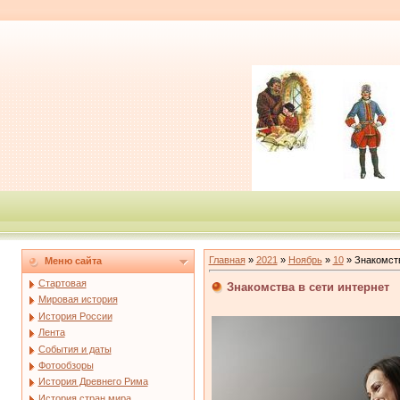
Главная
»
2021
»
Ноябрь
»
10
» Знакомств
Меню сайта
Стартовая
Знакомства в сети интернет
Мировая история
История России
Лента
События и даты
Фотообзоры
История Древнего Рима
История стран мира