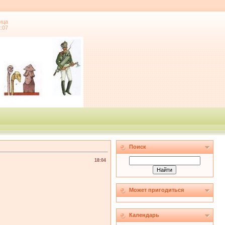
ица
2:07
Поиск
18:04
Может пригодиться
Календарь