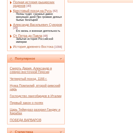
Полная история рыцарских
орденов
[40]
Крестовый поход на Русь
[62]
Полны чудес сказанья давно
минувших дней Про громкие деянья
былых богатырей
Александр Васильевич Суворов
[29]
Его жизнь и военная деятельность
От Петра до Павла
[48]
Забытая история Российской
империи
История древнего Востока
[1094]
Популярное
Смерть Дария. Александр в
северо восточной Персии
Четвертый поход. 1166 г.
Нума Помпилий, второй римский
царь
Господство лангобардов в Италии
Первый закон о полях
Царь Теймураз разорил Ганджу и
Карабах
ПОБЕДА ВАРВАРОВ
Статистика