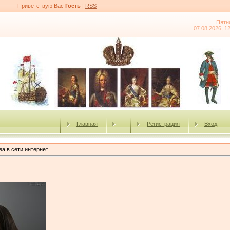
Приветствую Вас
Гость
|
RSS
Пятн
07.08.2026, 1
Главная
Регистрация
Вход
а в сети интернет