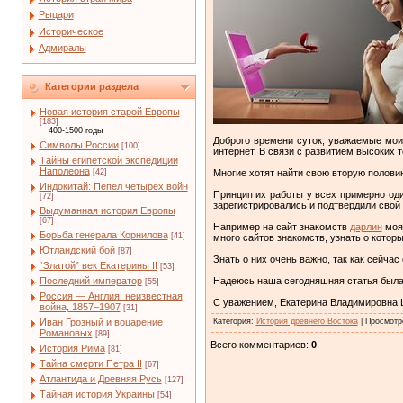
Рыцари
Историческое
Адмиралы
Категории раздела
Новая история старой Европы
[183]
400-1500 годы
Доброго времени суток, уважаемые мои 
Символы России
[100]
интернет. В связи с развитием высоких т
Тайны египетской экспедиции
Наполеона
Многие хотят найти свою вторую полови
[42]
Индокитай: Пепел четырех войн
Принцип их работы у всех примерно один
[72]
зарегистрировались и подтвердили свой 
Выдуманная история Европы
[67]
Например на сайт знакомств
дарлин
моя 
Борьба генерала Корнилова
[41]
много сайтов знакомств, узнать о которы
Ютландский бой
[87]
Знать о них очень важно, так как сейча
“Златой” век Екатерины II
[53]
Надеюсь наша сегодняшняя статья была д
Последний император
[55]
Россия — Англия: неизвестная
С уважением, Екатерина Владимировна 
война, 1857–1907
[31]
Категория
:
История древнего Востока
|
Просмотр
Иван Грозный и воцарение
Романовых
[89]
Всего комментариев
:
0
История Рима
[81]
Тайна смерти Петра II
[67]
Атлантида и Древняя Русь
[127]
Тайная история Украины
[54]