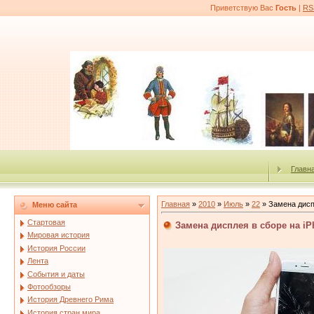
Приветствую Вас
Гость
|
RS
Главн
Главная
»
2010
»
Июль
»
22
» Замена диспл
Меню сайта
Стартовая
Замена дисплея в сборе на iP
Мировая история
История России
Лента
События и даты
Фотообзоры
История Древнего Рима
История стран мира