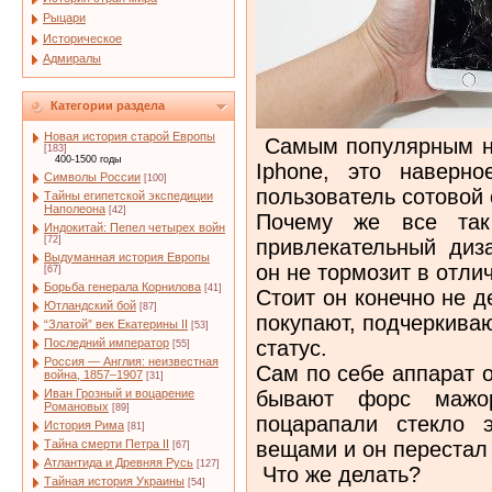
Рыцари
Историческое
Адмиралы
Категории раздела
Новая история старой Европы
Самым популярным на
[183]
400-1500 годы
Iphone, это наверн
Символы России
[100]
пользователь сотовой
Тайны египетской экспедиции
Наполеона
[42]
Почему же все так
Индокитай: Пепел четырех войн
[72]
привлекательный диза
Выдуманная история Европы
он не тормозит в отли
[67]
Борьба генерала Корнилова
[41]
Стоит он конечно не д
Ютландский бой
[87]
покупают, подчеркива
“Златой” век Екатерины II
[53]
статус.
Последний император
[55]
Россия — Англия: неизвестная
Сам по себе аппарат 
война, 1857–1907
[31]
бывают форс мажо
Иван Грозный и воцарение
Романовых
[89]
поцарапали стекло 
История Рима
[81]
вещами и он перестал
Тайна смерти Петра II
[67]
Атлантида и Древняя Русь
[127]
Что же делать?
Тайная история Украины
[54]