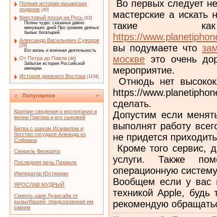
Во первых следует не
Полная история рыцарских
орденов
[40]
мастерские а искать 
Крестовый поход на Русь
[62]
такие 
Полны чудес сказанья давно
минувших дней Про громкие деянья
былых богатырей
https://www.planetiphon
Александр Васильевич Суворов
вы подумаете что
за
[29]
Его жизнь и военная деятельность
москве
это очень дор
От Петра до Павла
[48]
Забытая история Российской
мероприятие.
империи
История древнего Востока
[1104]
Отнюдь нет высокок
https://www.planetipho
Популярное
сделать.
Краткие сведения о воспитании и
Допустим если менять
жизни Григора и его сыновей
выполнят работу всег
Битва с шахом Исмаилом и
бегство государя Алванда из
не придется приходить
Софиана
Кроме того сервис, д
Свирель Феокрита
услуги. Также пом
Последняя речь Перикла
операционную систему
Император Юстиниан
Вообщем если у вас 
ЯРОСЛАВ МУДРЫЙ
техникой Apple, будь
Смерть царя Луарсаба от
рекомендую обращатьс
кызылбашей, предсказанная им
самим