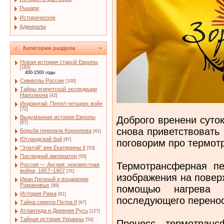
Рыцари
Историческое
Адмиралы
Категории раздела
Новая история старой Европы
[183]
400-1500 годы
Символы России
[100]
Тайны египетской экспедиции
Наполеона
[42]
Индокитай: Пепел четырех войн
[72]
Выдуманная история Европы
Доброго вренени суто
[67]
снова приветствовать
Борьба генерала Корнилова
[41]
Ютландский бой
[87]
поговорим про термот
“Златой” век Екатерины II
[53]
Последний император
[55]
Термотрансферная пе
Россия — Англия: неизвестная
война, 1857–1907
[31]
изображения на повер
Иван Грозный и воцарение
Романовых
[89]
помощью нагрева 
История Рима
[81]
последующего перенос
Тайна смерти Петра II
[67]
Атлантида и Древняя Русь
[127]
Тайная история Украины
[54]
Процесс термотранс