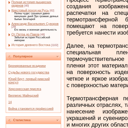
Полная история рыцарских
создания изображ
орденов
[40]
Крестовый поход на Русь
[62]
распечатки на спец
Полны чудес сказанья давно
минувших дней Про громкие деянья
термотрансферной 
былых богатырей
Александр Васильевич Суворов
помещают на поверх
[29]
Его жизнь и военная деятельность
требуется нанести изо
От Петра до Павла
[48]
Забытая история Российской
империи
Далее, на термотран
История древнего Востока
[1102]
специальная пле
Популярное
термочувствительно
пленки этот материал
Бронированные всадники
на поверхность изде
Судьбы нового государства
четкое и яркое изобр
Юний Брут, первый римский
консул
с поверхностью матер
Херсонесская присяга
Виллигис Майнцский
Термотрансферная п
14
различных отраслях, т
Война становится профессией
нанесение изображ
украшений и сувениро
Статистика
и многих других облас