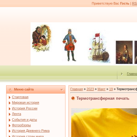
Приветствую Вас
Гость
|
RS
Главн
Главная
»
2023
»
Март
»
19
» Термотрансф
Меню сайта
Стартовая
Термотрансферная печать
Мировая история
История России
Лента
События и даты
Фотообзоры
История Древнего Рима
История стран мира