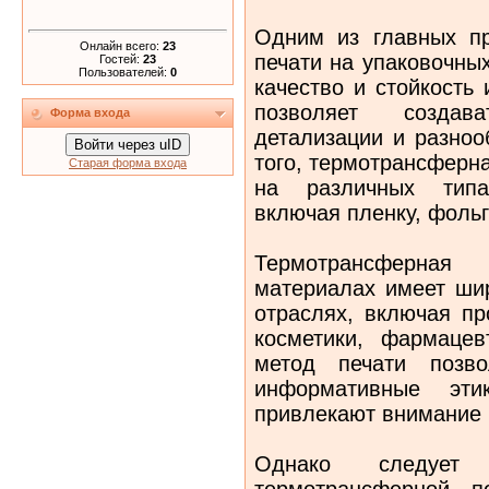
Одним из главных п
Онлайн всего:
23
печати на упаковочны
Гостей:
23
Пользователей:
0
качество и стойкость
позволяет создав
Форма входа
детализации и разноо
Войти через uID
того, термотрансферн
Старая форма входа
на различных типа
включая пленку, фольг
Термотрансферна
материалах имеет ши
отраслях, включая пр
косметики, фармацев
метод печати позво
информативные эти
привлекают внимание 
Однако следует 
термотрансферной п