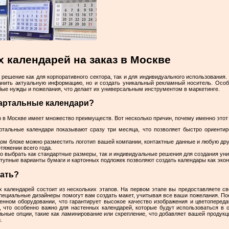
 календарей на заказ в Москве
 решение как для корпоративного сектора, так и для индивидуального использования
ранить актуальную информацию, но и создать уникальный рекламный носитель. Особ
ые нужды и пожелания, что делает их универсальным инструментом в маркетинге.
артальные календари?
з в Москве имеет множество преимуществ. Вот несколько причин, почему именно это
тальные календари показывают сразу три месяца, что позволяет быстро ориентир
ом блоке можно разместить логотип вашей компании, контактные данные и любую др
тяжении всего года.
 выбрать как стандартные размеры, так и индивидуальные решения для создания уни
тупные варианты бумаги и картонных подложек позволяют создать календары как экон
ать?
х календарей состоит из нескольких этапов. На первом этапе вы предоставляете св
 Специальные дизайнеры помогут вам создать макет, учитывая все ваши пожелания. П
енном оборудовании, что гарантирует высокое качество изображения и цветоперед
, что особенно важно для настенных календарей, которые будут использоваться в 
ьные опции, такие как ламинирование или скрепление, что добавляет вашей продук
.