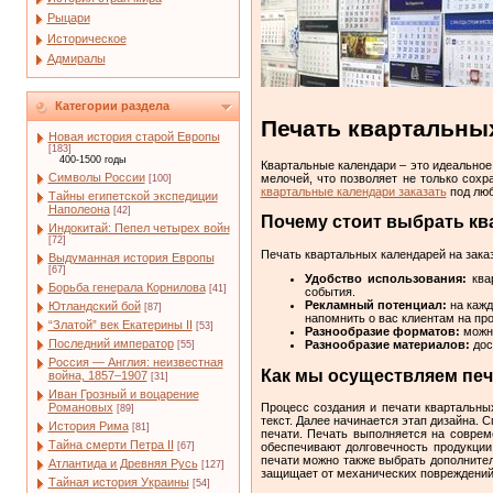
Рыцари
Историческое
Адмиралы
Категории раздела
Печать квартальных
Новая история старой Европы
[183]
400-1500 годы
Квартальные календари – это идеальное
Символы России
мелочей, что позволяет не только сох
[100]
квартальные календари заказать
под люб
Тайны египетской экспедиции
Наполеона
[42]
Почему стоит выбрать кв
Индокитай: Пепел четырех войн
[72]
Печать квартальных календарей на зака
Выдуманная история Европы
[67]
Удобство использования:
квар
Борьба генерала Корнилова
[41]
события.
Рекламный потенциал:
на кажд
Ютландский бой
[87]
напомнить о вас клиентам на про
“Златой” век Екатерины II
[53]
Разнообразие форматов:
можно
Последний император
Разнообразие материалов:
дос
[55]
Россия — Англия: неизвестная
Как мы осуществляем печ
война, 1857–1907
[31]
Иван Грозный и воцарение
Процесс создания и печати квартальны
Романовых
[89]
текст. Далее начинается этап дизайна.
История Рима
[81]
печати. Печать выполняется на соврем
Тайна смерти Петра II
обеспечивают долговечность продукции
[67]
печати можно также выбрать дополнител
Атлантида и Древняя Русь
[127]
защищает от механических повреждений
Тайная история Украины
[54]