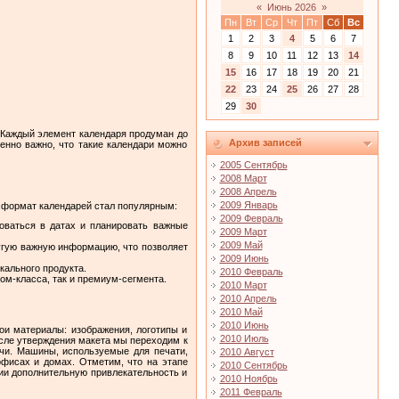
«
Июнь 2026
»
Пн
Вт
Ср
Чт
Пт
Сб
Вс
1
2
3
4
5
6
7
8
9
10
11
12
13
14
15
16
17
18
19
20
21
22
23
24
25
26
27
28
29
30
. Каждый элемент календаря продуман до
Архив записей
енно важно, что такие календари можно
2005 Сентябрь
2008 Март
2008 Апрель
2009 Январь
т формат календарей стал популярным:
2009 Февраль
оваться в датах и планировать важные
2009 Март
2009 Май
угую важную информацию, что позволяет
2009 Июнь
кального продукта.
2010 Февраль
ом-класса, так и премиум-сегмента.
2010 Март
2010 Апрель
2010 Май
2010 Июнь
ои материалы: изображения, логотипы и
2010 Июль
осле утверждения макета мы переходим к
ачи. Машины, используемые для печати,
2010 Август
офисах и домах. Отметим, что на этапе
2010 Сентябрь
ции дополнительную привлекательность и
2010 Ноябрь
2011 Февраль