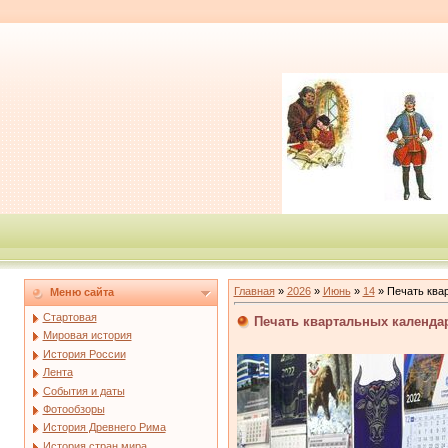
Главная
»
2026
»
Июнь
»
14
» Печать квар
Меню сайта
Стартовая
Печать квартальных календар
Мировая история
История России
Лента
События и даты
Фотообзоры
История Древнего Рима
История стран мира