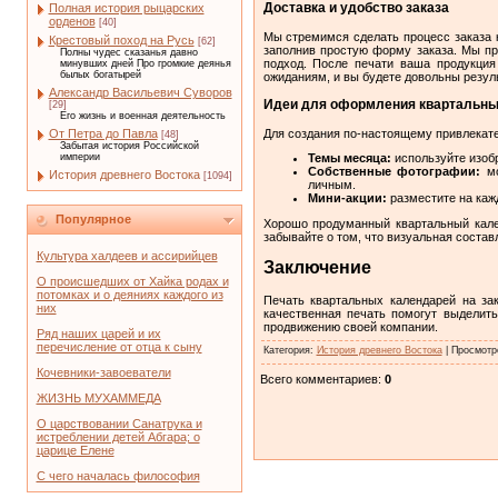
Доставка и удобство заказа
Полная история рыцарских
орденов
[40]
Мы стремимся сделать процесс заказа
Крестовый поход на Русь
[62]
заполнив простую форму заказа. Мы пр
Полны чудес сказанья давно
подход. После печати ваша продукция
минувших дней Про громкие деянья
былых богатырей
ожиданиям, и вы будете довольны резул
Александр Васильевич Суворов
Идеи для оформления квартальны
[29]
Его жизнь и военная деятельность
Для создания по-настоящему привлекате
От Петра до Павла
[48]
Забытая история Российской
империи
Темы месяца:
используйте изобр
Собственные фотографии:
мо
История древнего Востока
[1094]
личным.
Мини-акции:
разместите на каж
Популярное
Хорошо продуманный квартальный кале
забывайте о том, что визуальная состав
Культура халдеев и ассирийцев
Заключение
О происшедших от Хайка родах и
потомках и о деяниях каждого из
Печать квартальных календарей на за
них
качественная печать помогут выделит
продвижению своей компании.
Ряд наших царей и их
перечисление от отца к сыну
Категория
:
История древнего Востока
|
Просмотр
Кочевники-завоеватели
Всего комментариев
:
0
ЖИЗНЬ МУХАММЕДА
О царствовании Санатрука и
истреблении детей Абгара; о
царице Елене
С чего началась философия