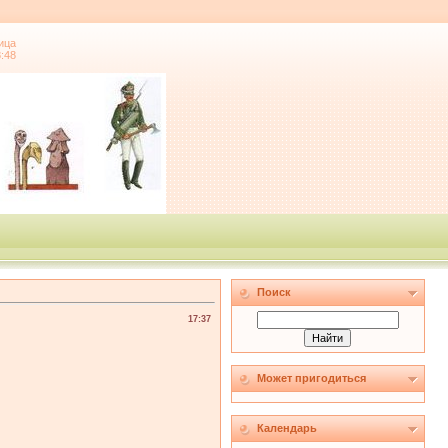
ица
8:48
Поиск
17:37
Может пригодиться
Календарь