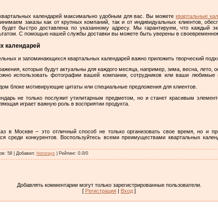
 квартальных календарей максимально удобным для вас. Вы можете
квартальные кал
инимаем заказы как от крупных компаний, так и от индивидуальных клиентов, обес
 будет быстро доставлена по указанному адресу. Мы гарантируем, что каждый э
ьтатом. С помощью нашей службы доставки вы можете быть уверены в своевременном
х календарей
льных и запоминающихся квартальных календарей важно приложить творческий подхо
ажения, которые будут актуальны для каждого месяца, например, зима, весна, лето, о
жно использовать фотографии вашей компании, сотрудников или ваши любимые м
дом блоке мотивирующие цитаты или специальные предложения для клиентов.
ндарь не только послужит утилитарным предметом, но и станет красивым элементо
ляющая играет важную роль в восприятии продукта.
каз в Москве – это отличный способ не только организовать свое время, но и пр
ься среди конкурентов. Воспользуйтесь всеми преимуществами квартальных кале
ов
:
58
|
Добавил
:
historays
|
Рейтинг
:
0.0
/
0
Добавлять комментарии могут только зарегистрированные пользователи.
[
Регистрация
|
Вход
]