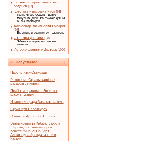
Полная история рыцарских
орденов
[40]
Крестовый поход на Русь
[62]
Полны чудес сказанья давно
минувших дней Про громкие деянья
былых богатырей
Александр Васильевич Суворов
[29]
Его жизнь и военная деятельность
От Петра до Павла
[48]
Забытая история Российской
империи
История древнего Востока
[1090]
Популярное
Паруйр, сын Скайорди
Разорение Страны касбов и
раздоры сыновей
Прибытие царевича Эрекле к
шаху в Казвин
Измена Конрада Заказать газель
Сирия при Селевкидах
О нашем Арташесе Первом
Взяли крепость Кабалу, заняли
Ширван, поставили царем
Константина, сына царя
Александра Аренда газели в
Казани