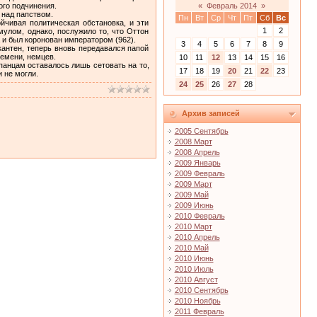
ого подчинения.
«
Февраль 2014
»
 над папством.
Пн
Вт
Ср
Чт
Пт
Сб
Вс
чивая политическая обстановка, и эти
1
2
улом, однако, послужило то, что Оттон
 и был коронован императором (962).
3
4
5
6
7
8
9
антен, теперь вновь передавался папой
ремени, немцев.
10
11
12
13
14
15
16
панцам оставалось лишь сетовать на то,
17
18
19
20
21
22
23
 не могли.
24
25
26
27
28
Архив записей
2005 Сентябрь
2008 Март
2008 Апрель
2009 Январь
2009 Февраль
2009 Март
2009 Май
2009 Июнь
2010 Февраль
2010 Март
2010 Апрель
2010 Май
2010 Июнь
2010 Июль
2010 Август
2010 Сентябрь
2010 Ноябрь
2011 Февраль