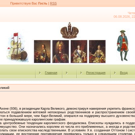
Приветствую Вас
Гость
|
RSS
Четв
06.08.2026, 2
Главная
Регистрация
Вход
еликий
Ахене (936), в резиденции Карла Великого, демонстрируя намерения укрепить франкск
маться подавлением мятежей непокорных родственников и распространением своей
тон в большей мере, чем Карл Великий, опирался на поддержку высшего духовенства,
нее принадлежавшую каролингским графам.
а центробежные тенденции каролингского феодализма. Епископы нуждались в подде
 имущество. Они назначались королем из числа его приближенных, а иногда и родств
делать свои епископства наследственными. В условиях X в. созданная Оттоном I си
лидации, ее внутренние противоречия проявились только в следующем столетии, 