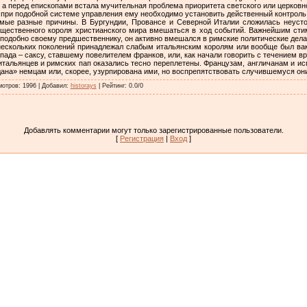
, а перед епископами встала мучительная проблема приоритета светского или церковн
о при подобной системе управления ему необходимо установить действенный контроль
мые разные причины. В Бургундии, Провансе и Северной Италии сложилась неустой
ущественного короля христианского мира вмешаться в ход событий. Важнейшим стим
 подобно своему предшественнику, он активно вмешался в римские политические дела
нескольких поколений принадлежал слабым итальянским королям или вообще был вак
да – саксу, ставшему повелителем франков, или, как начали говорить с течением в
итальянцев и римских пап оказались тесно переплетены. Французам, англичанам и ис
на» немцам или, скорее, узурпирована ими, но воспрепятствовать случившемуся они
мотров
:
1996
|
Добавил
:
historays
|
Рейтинг
:
0.0
/
0
Добавлять комментарии могут только зарегистрированные пользователи.
[
Регистрация
|
Вход
]