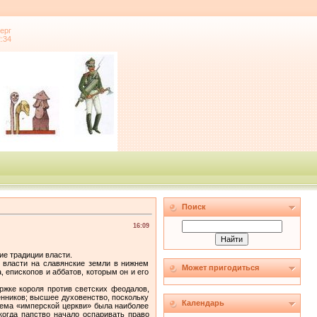
ерг
2:34
Поиск
16:09
ие традиции власти.
 власти на славянские земли в нижнем
Может пригодиться
 епископов и аббатов, которым он и его
ржке короля против светских феодалов,
енников; высшее духовенство, поскольку
Календарь
стема «имперской церкви» была наиболее
когда папство начало оспаривать право