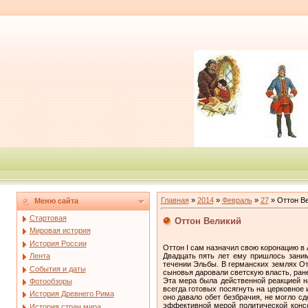
Главная
»
2014
»
Февраль
»
27
» Оттон В
Меню сайта
Стартовая
Оттон Великий
Мировая история
История России
Оттон I сам назначил свою коронацию в 
Двадцать пять лет ему пришлось зани
Лента
течении Эльбы. В германских землях От
События и даты
сыновья даровали светскую власть, ра
Эта мера была действенной реакцией н
Фотообзоры
всегда готовых посягнуть на церковное
История Древнего Рима
оно давало обет безбрачия, не могло с
эффективной мерой политической консо
История стран мира