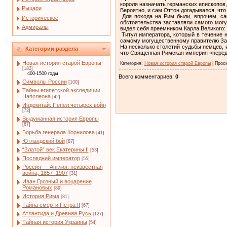
короля назначать германских епископов
Рыцари
Вероятно, и сам Оттон догадывался, чт
Для похода на Рим были, впрочем, са
Историческое
обстоятельства заставляли самого мог
Адмиралы
видел себя преемником Карла Великого:
Титул императора, который в течение 
самому могущественному правителю Запа
На несколько столетий судьбы немцев, 
Категории раздела
что Священная Римская империя «переда
Новая история старой Европы
Категория
:
Новая история старой Европы
|
Прос
[183]
400-1500 годы
Всего комментариев
:
0
Символы России
[100]
Тайны египетской экспедиции
Наполеона
[42]
Индокитай: Пепел четырех войн
[72]
Выдуманная история Европы
[67]
Борьба генерала Корнилова
[41]
Ютландский бой
[87]
“Златой” век Екатерины II
[53]
Последний император
[55]
Россия — Англия: неизвестная
война, 1857–1907
[31]
Иван Грозный и воцарение
Романовых
[89]
История Рима
[81]
Тайна смерти Петра II
[67]
Атлантида и Древняя Русь
[127]
Тайная история Украины
[54]