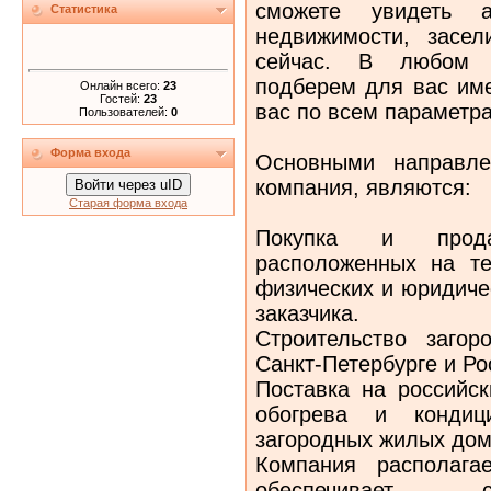
сможете увидеть а
Статистика
недвижимости, засе
сейчас. В любом 
подберем для вас име
Онлайн всего:
23
Гостей:
23
вас по всем параметр
Пользователей:
0
Форма входа
Основными направле
компания, являются:
Войти через uID
Старая форма входа
Покупка и прода
расположенных на те
физических и юридиче
заказчика.
Строительство заго
Санкт-Петербурге и Ро
Поставка на российс
обогрева и кондици
загородных жилых дом
Компания располага
обеспечивает с