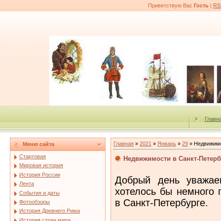
Приветствую Вас
Гость
|
RS
Главн
Главная
»
2021
»
Январь
»
29
» Недвижимо
Меню сайта
Стартовая
Недвижимости в Санкт-Петерб
Мировая история
История России
Добрый день уважае
Лента
хотелось бы немного 
События и даты
в Санкт-Петербурге.
Фотообзоры
История Древнего Рима
История стран мира