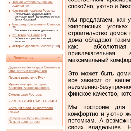
Полная история рыцарских
спокойно, уютно и без
орденов
[40]
Крестовый поход на Русь
[62]
Полны чудес сказанья давно
минувших дней Про громкие деянья
Мы предлагаем, как у
былых богатырей
Александр Васильевич Суворов
живописных уголках
[29]
Его жизнь и военная деятельность
строительство домов 
От Петра до Павла
[48]
дома обладают таким
Забытая история Российской
империи
как: абсолютная
История древнего Востока
[1094]
привлекательная 
Популярное
максимальный комфор
Дадиани напал на царя Свимона в
Опишквети и победил его
Это может быть доми
Первые известия о Руси
все зависит от вашег
Мраморное кресло Карла
неизменно-безупречно
Великого. Аахенскии собор.
финское качество, кот
Смерть царя Ростома
ХРОНОЛОГИЧЕСКАЯ ТАБЛИЦА
Мы построим для 
Агитация в пользу крестового
похода
комфортно и уютно жи
Разделение Руси на племена.
потомкам. А возможно
Путь из варяг в греки
своих владельцев. 