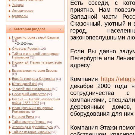
Есть соседи, с кот
Рыцари
приятно. Нам повез
Историческое
Западной части Росс
Адмиралы
Сказочный, уютный и 
город, населе
Категории раздела
законопослушными лю
Новая история старой Европы
[183]
400-1500 годы
Символы России
[100]
Если Вы давно задум
Тайны египетской экспедиции
Петербурге или Ленин
Наполеона
[42]
Индокитай: Пепел четырех войн
адресу.
[72]
Выдуманная история Европы
[67]
Компания
https://etag
Борьба генерала Корнилова
[41]
Ютландский бой
декабре 2000 года н
[87]
“Златой” век Екатерины II
[53]
сотрудничества с
Последний император
[55]
компаниями, специали
Россия — Англия: неизвестная
война, 1857–1907
[31]
деревянных домов, 
Иван Грозный и воцарение
Романовых
оборудования для них
[89]
История Рима
[81]
Тайна смерти Петра II
[67]
Компания Этажи помог
Атлантида и Древняя Русь
[127]
Тайная история Украины
[54]
собственном красиво