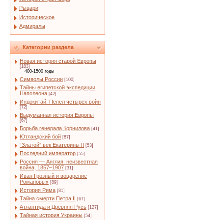
Рыцари
Историческое
Адмиралы
Категории раздела
Новая история старой Европы
[183]
400-1500 годы
Символы России
[100]
Тайны египетской экспедиции
Наполеона
[42]
Индокитай: Пепел четырех войн
[72]
Выдуманная история Европы
[67]
Борьба генерала Корнилова
[41]
Ютландский бой
[87]
“Златой” век Екатерины II
[53]
Последний император
[55]
Россия — Англия: неизвестная
война, 1857–1907
[31]
Иван Грозный и воцарение
Романовых
[89]
История Рима
[81]
Тайна смерти Петра II
[67]
Атлантида и Древняя Русь
[127]
Тайная история Украины
[54]