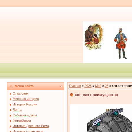
Главная
»
2026
»
Май
»
23
» кпп ваз пре
Меню сайта
Стартовая
кпп ваз преимущества
Мировая история
История России
Лента
События и даты
Фотообзоры
История Древнего Рима
История стран мира