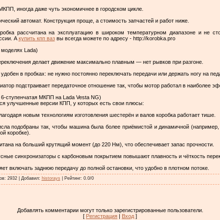
МКПП, иногда даже чуть экономичнее в городском цикле.
ческий автомат. Конструкция проще, а стоимость запчастей и работ ниже.
оробка рассчитана на эксплуатацию в широком температурном диапазоне и не ст
ссии. А
купить кпп ваз
вы всегда можете по адресу - http://korobka.pro
 моделях Lada)
ереключения делает движение максимально плавным — нет рывков при разгоне.
удобен в пробках: не нужно постоянно переключать передачи или держать ногу на пед
риатор подстраивает передаточное отношение так, чтобы мотор работал в наиболее э
6‑ступенчатая МКПП на Lada Vesta NG)
я улучшенные версии КПП, у которых есть свои плюсы:
агодаря новым технологиям изготовления шестерён и валов коробка работает тише.
ла подобраны так, чтобы машина была более приёмистой и динамичной (например, р
ой коробке).
тана на больший крутящий момент (до 220 Нм), что обеспечивает запас прочности.
сные синхронизаторы с карбоновым покрытием повышают плавность и чёткость пере
ет включать заднюю передачу до полной остановки, что удобно в плотном потоке.
ов
:
2932
|
Добавил
:
historays
|
Рейтинг
:
0.0
/
0
Добавлять комментарии могут только зарегистрированные пользователи.
[
Регистрация
|
Вход
]