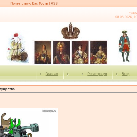
Приветствую Вас
Гость
|
RSS
Субб
08.08.2026, 1
Главная
Регистрация
Вход
имущества