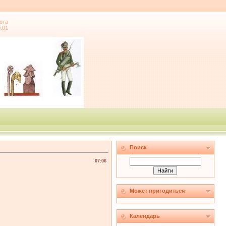
ота
0:01
Поиск
07:06
Может пригодиться
Календарь