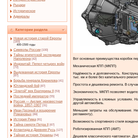
Рыцари
Историческое
Адмиралы
Категории раздела
Новая история старой Европы
[183]
400-1500 годы
Символы России
[100]
Тайны египетской экспедиции
Вот основные преимущества коробок пер
Наполеона
[42]
Индокитай: Пепел четырех войн
Механическая КПП (МКПП)
[72]
Выдуманная история Европы
Надёжность и долговечность. Конструк
[67]
тыс. км и более без капитального ремонт
Борьба генерала Корнилова
[41]
Простота и дешевизна ремонта. В случа
Ютландский бой
[87]
“Златой” век Екатерины II
[53]
Экономичность. МКПП позволяет водител
Последний император
[55]
Управляемость в сложных условиях. На 
Россия — Англия: неизвестная
другой автомобиль.
война, 1857–1907
[31]
Меньшие затраты на обслуживание. Не
Иван Грозный и воцарение
регламенту).
Романовых
[89]
История Рима
[81]
Возможность спортивного стиля вождени
Тайна смерти Петра II
[67]
Роботизированная КПП (АМТ)
Атлантида и Древняя Русь
[127]
Тайная история Украины
[54]
Дешевле классического «автомата». Доп