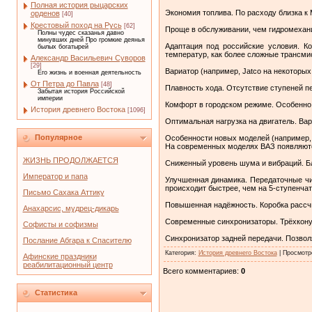
Полная история рыцарских
Экономия топлива. По расходу близка к 
орденов
[40]
Крестовый поход на Русь
[62]
Проще в обслуживании, чем гидромехани
Полны чудес сказанья давно
минувших дней Про громкие деянья
Адаптация под российские условия. К
былых богатырей
температур, как более сложные трансми
Александр Васильевич Суворов
[29]
Вариатор (например, Jatco на некоторых
Его жизнь и военная деятельность
От Петра до Павла
[48]
Плавность хода. Отсутствие ступеней п
Забытая история Российской
империи
Комфорт в городском режиме. Особенно 
История древнего Востока
[1096]
Оптимальная нагрузка на двигатель. Ва
Популярное
Особенности новых моделей (например, 
На современных моделях ВАЗ появляютс
ЖИЗНЬ ПРОДОЛЖАЕТСЯ
Сниженный уровень шума и вибраций. Бл
Император и папа
Улучшенная динамика. Передаточные чис
происходит быстрее, чем на 5‑ступенчат
Письмо Сахака Аттику
Повышенная надёжность. Коробка рассчи
Анахарсис, мудрец-дикарь
Современные синхронизаторы. Трёхкону
Софисты и софизмы
Синхронизатор задней передачи. Позволя
Послание Абгара к Спасителю
Категория
:
История древнего Востока
|
Просмотр
Афинские праздники
реабилитационный центр
Всего комментариев
:
0
Статистика