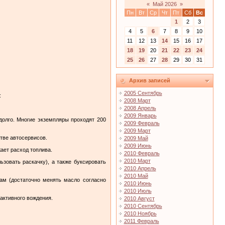
«
Май 2026
»
Пн
Вт
Ср
Чт
Пт
Сб
Вс
1
2
3
4
5
6
7
8
9
10
11
12
13
14
15
16
17
18
19
20
21
22
23
24
25
26
27
28
29
30
31
Архив записей
2005 Сентябрь
:
2008 Март
2008 Апрель
2009 Январь
долго. Многие экземпляры проходят 200
2009 Февраль
2009 Март
тве автосервисов.
2009 Май
2009 Июнь
ает расход топлива.
2010 Февраль
2010 Март
ьзовать раскачку), а также буксировать
2010 Апрель
2010 Май
ам (достаточно менять масло согласно
2010 Июнь
2010 Июль
активного вождения.
2010 Август
2010 Сентябрь
2010 Ноябрь
2011 Февраль