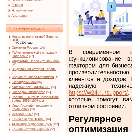
Рыцари
Историческое
Адмиралы
Категории раздела
Новая история старой Европы
[183]
400-1500 годы
Символы России
[100]
В современном ц
Тайны египетской экспедиции
Наполеона
[42]
функционирование в
Индокитай: Пепел четырех войн
фактором для бизнес
[72]
Выдуманная история Европы
производительность
[67]
Борьба генерала Корнилова
[41]
клиентов и доходов. 
Ютландский бой
[87]
надежную технич
“Златой” век Екатерины II
[53]
https://w24.ru/support/
.
Последний император
[55]
Россия — Англия: неизвестная
которые помогут ва
война, 1857–1907
[31]
отличном состоянии.
Иван Грозный и воцарение
Романовых
[89]
История Рима
[81]
Регулярно
Тайна смерти Петра II
[67]
Атлантида и Древняя Русь
[127]
оптимизация
Тайная история Украины
[54]