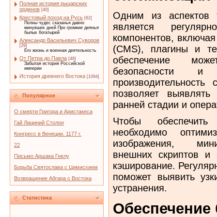
Полная история рыцарских
орденов
[40]
Одним из аспектов 
Крестовый поход на Русь
[62]
Полны чудес сказанья давно
является регуляр
минувших дней Про громкие деянья
былых богатырей
компонентов, включая
Александр Васильевич Суворов
[29]
(CMS), плагины и т
Его жизнь и военная деятельность
обеспечение мож
От Петра до Павла
[48]
Забытая история Российской
безопасности и
империи
История древнего Востока
[1094]
производительность 
позволяет выявлять
Популярное
ранней стадии и опера
О смерти Григора и Аристакеса
Чтобы обеспечить
Гай Лициний Столон
необходимо оптими
Конгресс в Венеции. 1177 г.
изображения, мини
22
внешних скриптов и 
Письмо Аршака Гнелу
кэширование. Регуляр
Борьба Святослава с Цимисхием
поможет выявить узк
Возвращение Абгара с Востока
устранения.
Статистика
Обеспечение 