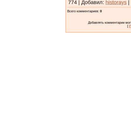
774
|
Добавил
:
historays
|
Всего комментариев
:
0
Добавлять комментарии могу
[
Р