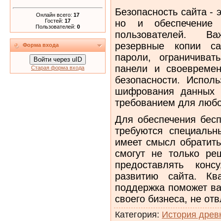
Безопасность сайта - 
Онлайн всего:
17
Гостей:
17
но и обеспечение 
Пользователей:
0
пользователей. В
резервные копии са
Форма входа
пароли, ограничиват
Войти через uID
панели и своевремен
Старая форма входа
безопасности. Испол
шифрования данных 
требованием для любо
Для обеспечения бесп
требуются специальн
имеет смысл обратить
смогут не только ре
предоставлять конс
развитию сайта. Кв
поддержка поможет ва
своего бизнеса, не от
Категория
:
История древ