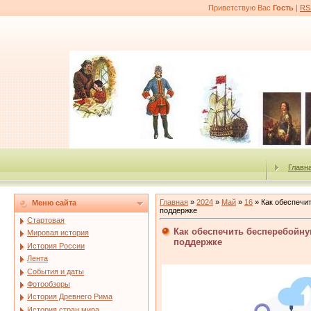
Приветствую Вас
Гость
|
RS
Главн
Главная
»
2024
»
Май
»
16
» Как обеспечит
Меню сайта
поддержке
Стартовая
Как обеспечить бесперебойну
Мировая история
поддержке
История России
Лента
События и даты
Фотообзоры
История Древнего Рима
История стран мира