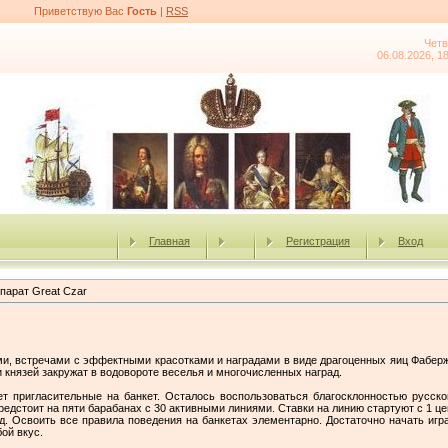
Приветствую Вас
Гость
|
RSS
Четв
06.08.2026, 1
Главная
Регистрация
Вход
парат Great Czar
, встречами с эффектными красотками и наградами в виде драгоценных яиц Фаберже
и князей закружат в водовороте веселья и многочисленных наград.
ет пригласительные на банкет. Осталось воспользоваться благосклонностью русск
редстоит на пяти барабанах с 30 активными линиями. Ставки на линию стартуют с 1 цен
 Освоить все правила поведения на банкетах элементарно. Достаточно начать игра
ой вкус.