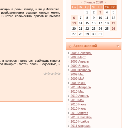
«
Январь 2020
»
Пн
Вт
Ср
Чт
Пт
Сб
Вс
пающий в роли Вайлда, и яйца Фаберже.
1
2
3
4
5
с изображениями великих княжон можно
 В итоге количество призовых выплат
6
7
8
9
10
11
12
13
14
15
16
17
18
19
20
21
22
23
24
25
26
27
28
29
30
31
Архив записей
2005 Сентябрь
2008 Март
, в котором предстоит выбирать купола
2008 Апрель
л покорить гостей своей щедростью, и
2009 Январь
2009 Февраль
2009 Март
2009 Май
2009 Июнь
2010 Февраль
2010 Март
2010 Апрель
2010 Май
2010 Июнь
2010 Июль
2010 Август
2010 Сентябрь
2010 Ноябрь
2011 Февраль