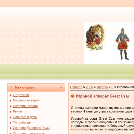
Главная
»
2020
»
Январь
»
6
» Игровой ап
Меню сайта
Стартовая
Игровой аппарат Great Czar
Мировая история
История России
Столица империи манит шумными пирами
весело. Танцы до утра в компании царя 
Лента
События и даты
Игровой автомат Great Czar уже разда
награды. Играть с бонусами и призами п
Фотообзоры
специальные символы и бонусный раунд.
История Древнего Рима
казино игры
вы можете подобрать на люб
История стран мира