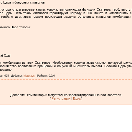
го Царя и бонусных символов
ятора стали игровые карты, корона, выполняющая функции Скаттера, герб, высту
л царь. Пять таких символов гарантируют награду в 500 монет. В комбинациях 
а герба с двуглавым орлом производит замены остальных символов комбинации.
ликого Царя таковы:
at Czar
м комбинации из трех Скаттеров. Изображения короны активизируют призовой раунд
 количество бесплатных вращений и бонусный множитель выплат. Великий Царь уме
правило.
ов
:
995
|
Добавил
:
historays
|
Рейтинг
:
0.0
/
0
Добавлять комментарии могут только зарегистрированные пользователи.
[
Регистрация
|
Вход
]