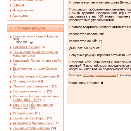
Играем в компании онлайн слота Велико
Рыцари
Призовыми изображениями онлайн-симул
Историческое
Самым дорогим изображением игры ста
Адмиралы
рассчитывать на 400 монет. Картинк
стремительно увеличивается.
Правила азартного игрового автомата Ве
Категории раздела
количество барабанов: 5;
Новая история старой Европы
[183]
количество линий: 30;
400-1500 годы
Символы России
[100]
джек-пот: 500 монет.
Тайны египетской экспедиции
Бонусные раунды игрового автомата Gre
Наполеона
[42]
Индокитай: Пепел четырех войн
Призовая игра начинается с появление
[72]
церквей. Таким образом определяется
Выдуманная история Европы
азартный слот только подтверждает это 
[67]
Категория
:
История древнего Востока
|
Просмотр
Борьба генерала Корнилова
[41]
Ютландский бой
[87]
Всего комментариев
:
0
“Златой” век Екатерины II
[53]
Последний император
[55]
Россия — Англия: неизвестная
война, 1857–1907
[31]
Иван Грозный и воцарение
Романовых
[89]
История Рима
[81]
Тайна смерти Петра II
[67]
Атлантида и Древняя Русь
[127]
Тайная история Украины
[54]