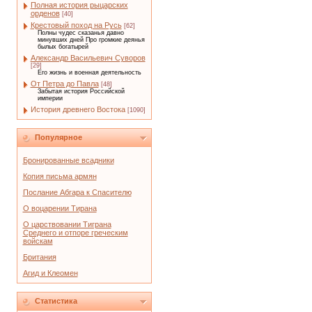
Полная история рыцарских
орденов
[40]
Крестовый поход на Русь
[62]
Полны чудес сказанья давно
минувших дней Про громкие деянья
былых богатырей
Александр Васильевич Суворов
[29]
Его жизнь и военная деятельность
От Петра до Павла
[48]
Забытая история Российской
империи
История древнего Востока
[1090]
Популярное
Бронированные всадники
Копия письма армян
Послание Абгара к Спасителю
О воцарении Тирана
О царствовании Тиграна
Среднего и отпоре греческим
войскам
Британия
Агид и Клеомен
Статистика