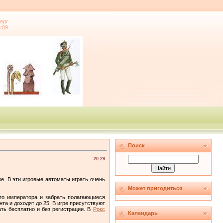
ерг
8:09
Поиск
20:29
. В эти игровые автоматы играть очень
Может пригодиться
ого императора и забрать полагающиеся
та и доходят до 25. В игре присутствуют
ть бесплатно и без регистрации. В
Рокс
Календарь