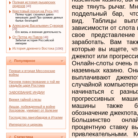
Полная история рыцарских
еще тянуть рычаг. М
орденов
[40]
Крестовый поход на Русь
[62]
поддельный бар, чт
Полны чудес сказанья давно
минувших дней Про громкие деянья
вид. Таблицы выпл
былых богатырей
Александр Васильевич Суворов
зависимости от слота 
[29]
Его жизнь и военная деятельность
свое представление
От Петра до Павла
[48]
заработать. Вам так
Забытая история Российской
империи
которые вы ищете, чт
История древнего Востока
[1090]
джекпот или прогресс
Популярное
Онлайн-слоты очень п
наземных казино. Он
Первая и вторая Мессенские
войны
выплачивают джекпо
Начнем повествование о той же
случайной компьютерн
свадьбе царя Ростома
начинаться с разн
ЗАВОЕВАНИЕ ИНДИИ
прогрессивных маши
Время тайной слезы
машины также бу
Аршак, побежденный в войне
Хосровом, умирает от болезни
обозначение джекпота
Господство лангобардов в Италии
Большинство онла
Император и церковь
процентную ставку в
привлекательными. 
Статистика