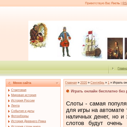
Приветствую Вас
Гость
|
RS
Главн
Главная
»
2020
»
Сентябрь
»
1
» Играть он
Меню сайта
Стартовая
Играть онлайн бесплатно без
Мировая история
История России
Слоты - самая популя
Лента
для игры на автомате 
События и даты
наличных денег, но и
Фотообзоры
История Древнего Рима
слотов будут очень
История стран мира