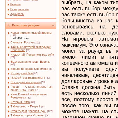
выбрать, на каком ти
Рыцари
вас есть выбор между
Историческое
вас также есть выбор 
Адмиралы
большинства из нас 
основываясь на де
Категории раздела
словами, сколько нуж
Новая история старой Европы
[183]
На игровом автомат
400-1500 годы
Символы России
[100]
максимум. Это означае
Тайны египетской экспедиции
монет за раунд вы м
Наполеона
[42]
Индокитай: Пепел четырех войн
имеют лимит в пять
[72]
копеечного автомата и
Выдуманная история Европы
[67]
вы получаете одн
Борьба генерала Корнилова
[41]
Ютландский бой
никелевые, десятице
[87]
“Златой” век Екатерины II
[53]
долларовые игровые а
Последний император
[55]
Ставка должна быть 
Россия — Англия: неизвестная
война, 1857–1907
[31]
есть несколько линий
Иван Грозный и воцарение
Романовых
все, поэтому просто 
[89]
История Рима
[81]
после того, как вы в
Тайна смерти Петра II
[67]
можете нажать на сп
Атлантида и Древняя Русь
[127]
Тайная история Украины
[54]
наземном казино, вы 