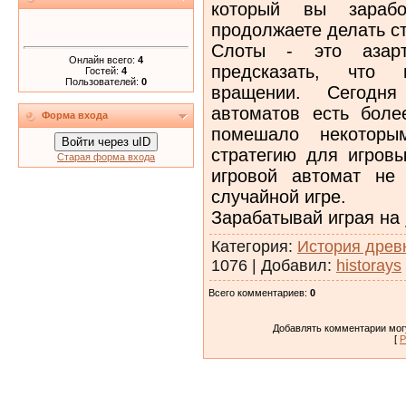
который вы зарабо
продолжаете делать с
Слоты - это азар
Онлайн всего:
4
предсказать, что
Гостей:
4
Пользователей:
0
вращении. Сегодн
автоматов есть боле
Форма входа
помешало некоторы
Войти через uID
стратегию для игровы
Старая форма входа
игровой автомат не
случайной игре.
Зарабатывай играя на
Категория
:
История древ
1076
|
Добавил
:
historays
Всего комментариев
:
0
Добавлять комментарии могу
[
Р