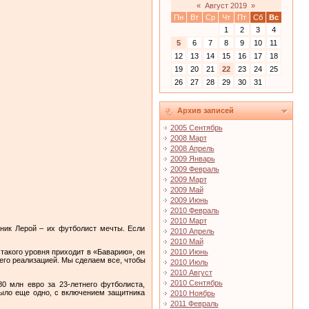
«
Август 2019
»
Пн
Вт
Ср
Чт
Пт
Сб
Вс
1
2
3
4
5
6
7
8
9
10
11
12
13
14
15
16
17
18
19
20
21
22
23
24
25
26
27
28
29
30
31
Архив записей
2005 Сентябрь
2008 Март
2008 Апрель
2009 Январь
2009 Февраль
2009 Март
2009 Май
2009 Июнь
2010 Февраль
2010 Март
тник Лерой – их футболист мечты. Если
2010 Апрель
2010 Май
2010 Июнь
такого уровня приходит в «Баварию», он
 его реализацией. Мы сделаем все, чтобы
2010 Июль
2010 Август
2010 Сентябрь
0 млн евро за 23-летнего футболиста,
Было еще одно, с включением защитника
2010 Ноябрь
2011 Февраль