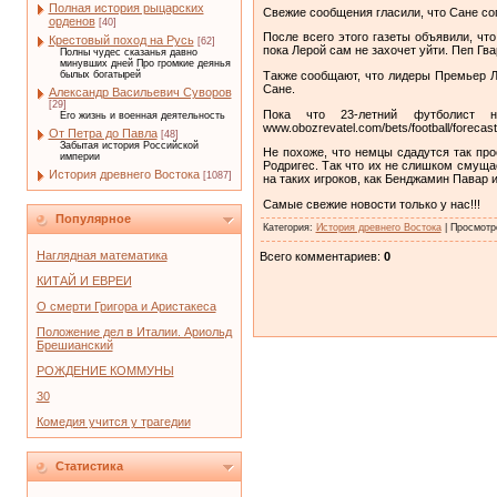
Полная история рыцарских
Свежие сообщения гласили, что Сане сог
орденов
[40]
После всего этого газеты объявили, что
Крестовый поход на Русь
[62]
пока Лерой сам не захочет уйти. Пеп Гва
Полны чудес сказанья давно
минувших дней Про громкие деянья
Также сообщают, что лидеры Премьер Л
былых богатырей
Сане.
Александр Васильевич Суворов
[29]
Пока что 23-летний футболист 
Его жизнь и военная деятельность
www.obozrevatel.com/bets/football/forecast
От Петра до Павла
[48]
Забытая история Российской
Не похоже, что немцы сдадутся так пр
империи
Родригес. Так что их не слишком смуща
История древнего Востока
[1087]
на таких игроков, как Бенджамин Павар 
Самые свежие новости только у нас!!!
Популярное
Категория
:
История древнего Востока
|
Просмотр
Наглядная математика
Всего комментариев
:
0
КИТАЙ И ЕВРЕИ
О смерти Григора и Аристакеса
Положение дел в Италии. Ариольд
Брешианский
РОЖДЕНИЕ КОММУНЫ
30
Комедия учится у трагедии
Статистика