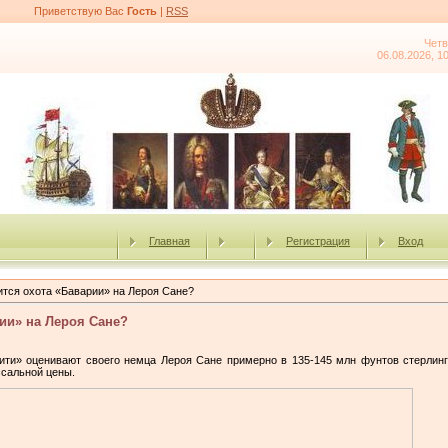
Приветствую Вас
Гость
|
RSS
Четв
06.08.2026, 1
Главная
Регистрация
Вход
ится охота «Баварии» на Лероя Сане?
ии» на Лероя Сане?
и» оценивают своего немца Лероя Сане примерно в 135-145 млн фунтов стерлинго
ссальной цены.