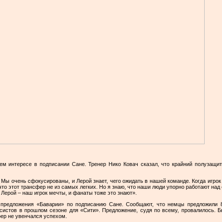
м интересе в подписании Сане. Тренер Нико Ковач сказал, что крайний полузащи
Мы очень сфокусированы, и Лерой знает, чего ожидать в нашей команде. Когда игрок 
 что этот трансфер не из самых легких. Но я знаю, что наши люди упорно работают над
Лерой – наш игрок мечты, и фанаты тоже это знают».
 предложения «Баварии» по подписанию Сане. Сообщают, что немцы предложили 8
ссистов в прошлом сезоне для «Сити». Предложение, судя по всему, провалилось. 
ер не увенчался успехом.