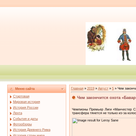
Главная
»
2019
»
Август
»
5
» Чем законч
Меню сайта
Стартовая
Чем закончится охота «Бавар
Мировая история
История России
Чемпионы Премьер Лиги «Манчестер Сит
трансфера тянется не только из-за коло
Лента
События и даты
Фотообзоры
История Древнего Рима
История стран мира