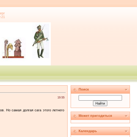
ерг
0:21
Поиск
19:55
в. Но самая долгая сага этого летнего
Может пригодиться
Календарь