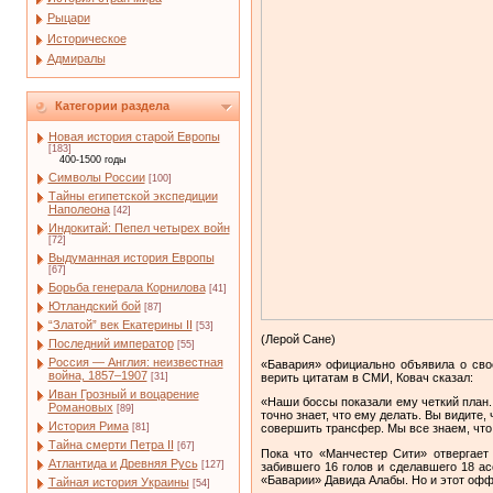
Рыцари
Историческое
Адмиралы
Категории раздела
Новая история старой Европы
[183]
400-1500 годы
Символы России
[100]
Тайны египетской экспедиции
Наполеона
[42]
Индокитай: Пепел четырех войн
[72]
Выдуманная история Европы
[67]
Борьба генерала Корнилова
[41]
Ютландский бой
[87]
“Златой” век Екатерины II
[53]
(Лерой Сане)
Последний император
[55]
Россия — Англия: неизвестная
«Бавария» официально объявила о свое
война, 1857–1907
верить цитатам в СМИ, Ковач сказал:
[31]
Иван Грозный и воцарение
«Наши боссы показали ему четкий план. 
Романовых
[89]
точно знает, что ему делать. Вы видите,
История Рима
[81]
совершить трансфер. Мы все знаем, что 
Тайна смерти Петра II
[67]
Пока что «Манчестер Сити» отвергает
Атлантида и Древняя Русь
[127]
забившего 16 голов и сделавшего 18 а
«Баварии» Давида Алабы. Но и этот офф
Тайная история Украины
[54]