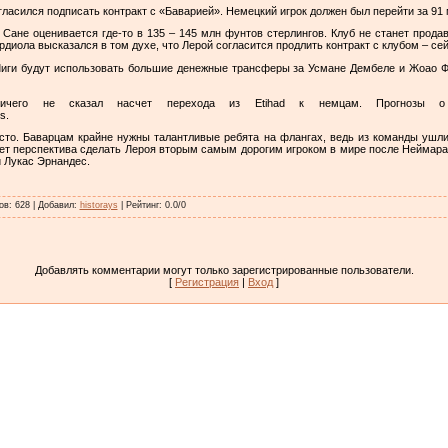
ласился подписать контракт с «Баварией». Немецкий игрок должен был перейти за 91 м
 Сане оценивается где-то в 135 – 145 млн фунтов стерлингов. Клуб не станет продав
рдиола высказался в том духе, что Лерой согласится продлить контракт с клубом – сей
иги будут использовать большие денежные трансферы за Усмане Дембеле и Жоао Ф
ничего не сказал насчет перехода из Etihad к немцам. Прогнозы 
s.
осто. Баварцам крайне нужны талантливые ребята на флангах, ведь из команды ушл
ет перспектива сделать Лероя вторым самым дорогим игроком в мире после Неймара
и Лукас Эрнандес.
ов
:
628
|
Добавил
:
historays
|
Рейтинг
:
0.0
/
0
Добавлять комментарии могут только зарегистрированные пользователи.
[
Регистрация
|
Вход
]