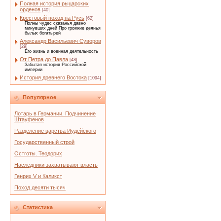
Полная история рыцарских
орденов
[40]
Крестовый поход на Русь
[62]
Полны чудес сказанья давно
минувших дней Про громкие деянья
былых богатырей
Александр Васильевич Суворов
[29]
Его жизнь и военная деятельность
От Петра до Павла
[48]
Забытая история Российской
империи
История древнего Востока
[1094]
Популярное
Лотарь в Германии. Подчинение
Штауфенов
Разделение царства Иудейского
Государственный строй
Остготы. Теодорих
Наследники захватывают власть
Генрих V и Каликст
Поход десяти тысяч
Статистика