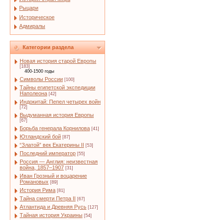
Рыцари
Историческое
Адмиралы
Категории раздела
Новая история старой Европы
[183]
400-1500 годы
Символы России
[100]
Тайны египетской экспедиции
Наполеона
[42]
Индокитай: Пепел четырех войн
[72]
Выдуманная история Европы
[67]
Борьба генерала Корнилова
[41]
Ютландский бой
[87]
“Златой” век Екатерины II
[53]
Последний император
[55]
Россия — Англия: неизвестная
война, 1857–1907
[31]
Иван Грозный и воцарение
Романовых
[89]
История Рима
[81]
Тайна смерти Петра II
[67]
Атлантида и Древняя Русь
[127]
Тайная история Украины
[54]