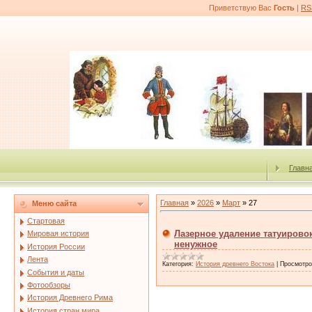
Приветствую Вас
Гость
|
RS
Главн
Главная
»
2026
»
Март
»
27
Меню сайта
Стартовая
Лазерное удаление татуирово
Мировая история
ненужное
История России
Лента
Категория:
История древнего Востока
|
Просмотро
События и даты
Фотообзоры
История Древнего Рима
История стран мира