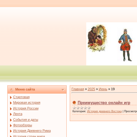
Главная
»
2025
»
Июнь
»
19
Меню сайта
Стартовая
Преимущество онлайн игр
Мировая история
История России
Категория:
История древнего Востока
|
Просмотр
Лента
События и даты
Фотообзоры
История Древнего Рима
История стран мира