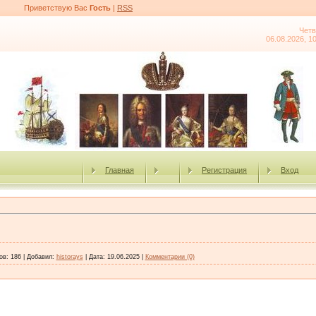
Приветствую Вас
Гость
|
RSS
Четв
06.08.2026, 1
Главная
Регистрация
Вход
ов:
186
|
Добавил:
historays
|
Дата:
19.06.2025
|
Комментарии (0)