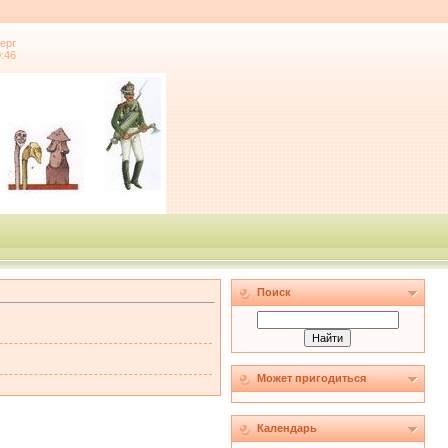
ерг
0:46
Поиск
Может пригодиться
Календарь