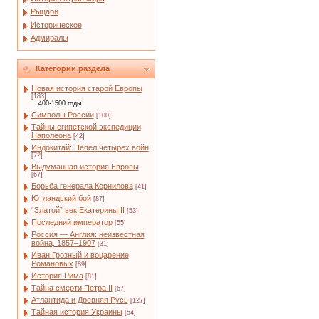
Рыцари
Историческое
Адмиралы
Категории раздела
Новая история старой Европы
[183]
400-1500 годы
Символы России
[100]
Тайны египетской экспедиции
Наполеона
[42]
Индокитай: Пепел четырех войн
[72]
Выдуманная история Европы
[67]
Борьба генерала Корнилова
[41]
Ютландский бой
[87]
“Златой” век Екатерины II
[53]
Последний император
[55]
Россия — Англия: неизвестная
война, 1857–1907
[31]
Иван Грозный и воцарение
Романовых
[89]
История Рима
[81]
Тайна смерти Петра II
[67]
Атлантида и Древняя Русь
[127]
Тайная история Украины
[54]