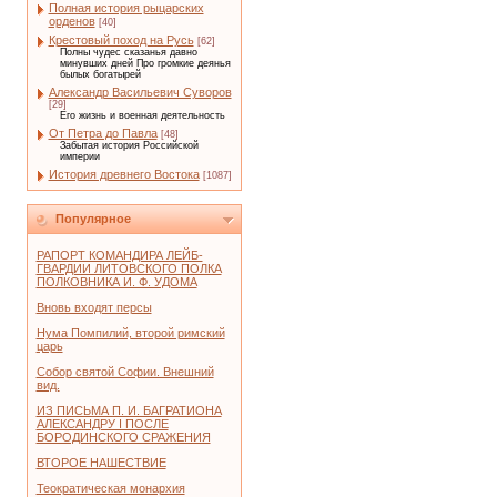
Полная история рыцарских
орденов
[40]
Крестовый поход на Русь
[62]
Полны чудес сказанья давно
минувших дней Про громкие деянья
былых богатырей
Александр Васильевич Суворов
[29]
Его жизнь и военная деятельность
От Петра до Павла
[48]
Забытая история Российской
империи
История древнего Востока
[1087]
Популярное
РАПОРТ КОМАНДИРА ЛЕЙБ-
ГВАРДИИ ЛИТОВСКОГО ПОЛКА
ПОЛКОВНИКА И. Ф. УДОМА
Вновь входят персы
Нума Помпилий, второй римский
царь
Собор святой Софии. Внешний
вид.
ИЗ ПИСЬМА П. И. БАГРАТИОНА
АЛЕКСАНДРУ I ПОСЛЕ
БОРОДИНСКОГО СРАЖЕНИЯ
ВТОРОЕ НАШЕСТВИЕ
Теократическая монархия