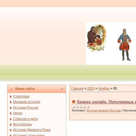
Главная
»
2020
»
Ноябрь
»
05
Меню сайта
Стартовая
Казино онлайн. Популярные 
Мировая история
История России
Категория:
История древнего Востока
|
Просмотр
Лента
События и даты
Фотообзоры
История Древнего Рима
История стран мира