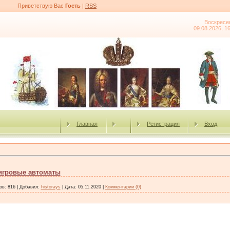
Приветствую Вас
Гость
|
RSS
Воскресе
09.08.2026, 1
Главная
Регистрация
Вход
игровые автоматы
ов:
816
|
Добавил:
historays
|
Дата:
05.11.2020
|
Комментарии (0)