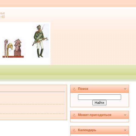
нье
6:40
Поиск
Может пригодиться
Календарь