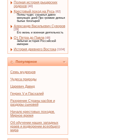
Полная история рыцарских
орденов
[40]
Крестовый поход на Русь
[62]
Полны чудес сказанья давно
минувших дней Про громкие деянья
былых богатырей
Александр Васильевич Суворов
[29]
Его жизнь и военная деятельность
От Петра до Павла
[48]
Забытая история Российской
империи
История древнего Востока
[1104]
Популярное
Семь мудрецов
Чудеса природы
Царевич Давид
Генрих V и Пасхалий
Разорение Страны касбов и
раздоры сыновей
Начало крестовых походов.
Мирное время
Об обучении наших западных
краев и водворении всеобщего
мира