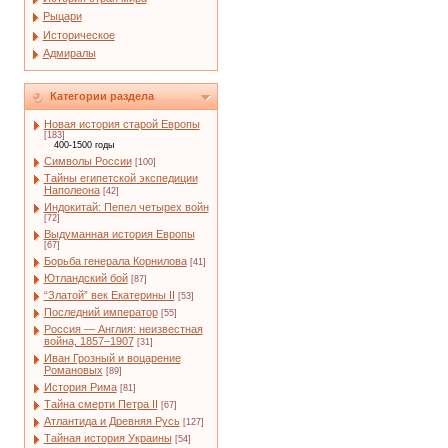
Рыцари
Историческое
Адмиралы
Категории раздела
Новая история старой Европы
[183]
400-1500 годы
Символы России
[100]
Тайны египетской экспедиции
Наполеона
[42]
Индокитай: Пепел четырех войн
[72]
Выдуманная история Европы
[67]
Борьба генерала Корнилова
[41]
Ютландский бой
[87]
“Златой” век Екатерины II
[53]
Последний император
[55]
Россия — Англия: неизвестная
война, 1857–1907
[31]
Иван Грозный и воцарение
Романовых
[89]
История Рима
[81]
Тайна смерти Петра II
[67]
Атлантида и Древняя Русь
[127]
Тайная история Украины
[54]