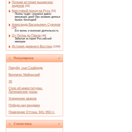
Полная история рыцарских
орденов
[40]
Крестовый поход на Русь
[62]
Полны чудес сказанья давно
минувших дней Про громкие деянья
былых богатырей
Александр Васильевич Суворов
[29]
Его жизнь и военная деятельность
От Петра до Павла
[48]
Забытая история Российской
империи
История древнего Востока
[1096]
Популярное
Паруйр, сын Скайорди
Виллигис Майнцский
30
Спор об инвеститурах.
Латеранские указы
Усмирение аваров
Победа над вендами
Правление Оттона. 941–950 гг.
Статистика