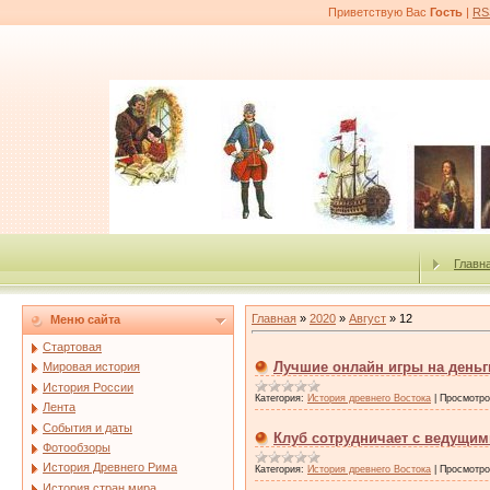
Приветствую Вас
Гость
|
RS
Главн
Главная
»
2020
»
Август
»
12
Меню сайта
Стартовая
Лучшие онлайн игры на деньг
Мировая история
История России
Категория:
История древнего Востока
|
Просмотро
Лента
События и даты
Клуб сотрудничает с ведущи
Фотообзоры
История Древнего Рима
Категория:
История древнего Востока
|
Просмотро
История стран мира