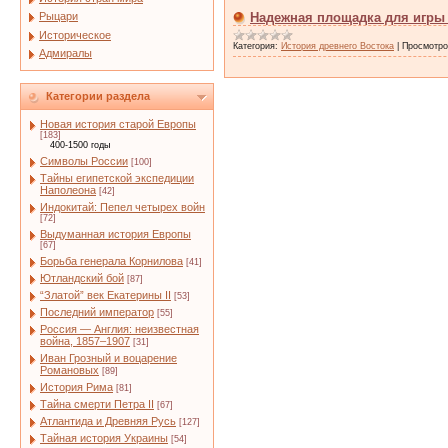
Рыцари
Надежная площадка для игры 
Историческое
Категория:
История древнего Востока
|
Просмотро
Адмиралы
Категории раздела
Новая история старой Европы
[183]
400-1500 годы
Символы России
[100]
Тайны египетской экспедиции
Наполеона
[42]
Индокитай: Пепел четырех войн
[72]
Выдуманная история Европы
[67]
Борьба генерала Корнилова
[41]
Ютландский бой
[87]
“Златой” век Екатерины II
[53]
Последний император
[55]
Россия — Англия: неизвестная
война, 1857–1907
[31]
Иван Грозный и воцарение
Романовых
[89]
История Рима
[81]
Тайна смерти Петра II
[67]
Атлантида и Древняя Русь
[127]
Тайная история Украины
[54]