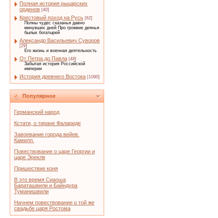
Полная история рыцарских
орденов
[40]
Крестовый поход на Русь
[62]
Полны чудес сказанья давно
минувших дней Про громкие деянья
былых богатырей
Александр Васильевич Суворов
[29]
Его жизнь и военная деятельность
От Петра до Павла
[48]
Забытая история Российской
империи
История древнего Востока
[1090]
Популярное
Германский народ
Кстати, о тиране Фалариде
Завоевание города вейев.
Камилл.
Повествование о царе Георгии и
царе Эрекле
Пришествие коня
В это время Сиаоша
Бараташвили и Байндура
Туманишвили
Начнем повествование о той же
свадьбе царя Ростома