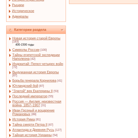
Рыцари
Историческое
Адмиралы
Категории раздела
Новая история старой Европы
[183]
400-1500 годы
Символы России
[100]
Тайны египетской экспедиции
Наполеона
[42]
Индокитай: Пепел четырех войн
[72]
Выдуманная история Европы
[67]
Борьба генерала Корнилова
[41]
Ютландский бой
[87]
“Златой” век Екатерины II
[53]
Последний император
[55]
Россия — Англия: неизвестная
война, 1857–1907
[31]
Иван Грозный и воцарение
Романовых
[89]
История Рима
[81]
Тайна смерти Петра II
[67]
Атлантида и Древняя Русь
[127]
Тайная история Украины
[54]