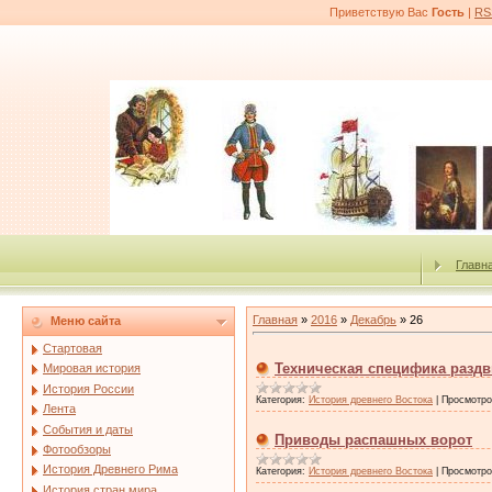
Приветствую Вас
Гость
|
RS
Главн
Главная
»
2016
»
Декабрь
»
26
Меню сайта
Стартовая
Техническая специфика разд
Мировая история
История России
Категория:
История древнего Востока
|
Просмотро
Лента
События и даты
Приводы распашных ворот
Фотообзоры
История Древнего Рима
Категория:
История древнего Востока
|
Просмотро
История стран мира