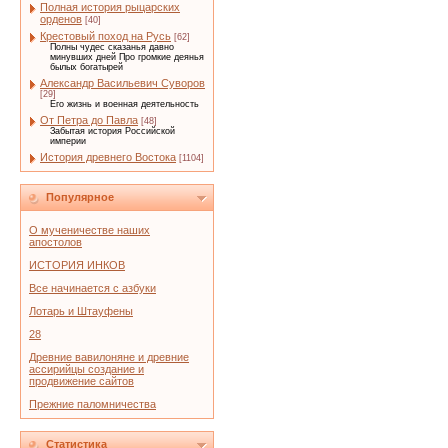
Полная история рыцарских
орденов
[40]
Крестовый поход на Русь
[62]
Полны чудес сказанья давно
минувших дней Про громкие деянья
былых богатырей
Александр Васильевич Суворов
[29]
Его жизнь и военная деятельность
От Петра до Павла
[48]
Забытая история Российской
империи
История древнего Востока
[1104]
Популярное
О мученичестве наших
апостолов
ИСТОРИЯ ИНКОВ
Все начинается с азбуки
Лотарь и Штауфены
28
Древние вавилоняне и древние
ассирийцы создание и
продвижение сайтов
Прежние паломничества
Статистика