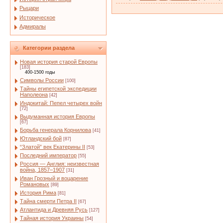
Рыцари
Историческое
Адмиралы
Категории раздела
Новая история старой Европы
[183]
400-1500 годы
Символы России
[100]
Тайны египетской экспедиции
Наполеона
[42]
Индокитай: Пепел четырех войн
[72]
Выдуманная история Европы
[67]
Борьба генерала Корнилова
[41]
Ютландский бой
[87]
“Златой” век Екатерины II
[53]
Последний император
[55]
Россия — Англия: неизвестная
война, 1857–1907
[31]
Иван Грозный и воцарение
Романовых
[89]
История Рима
[81]
Тайна смерти Петра II
[67]
Атлантида и Древняя Русь
[127]
Тайная история Украины
[54]