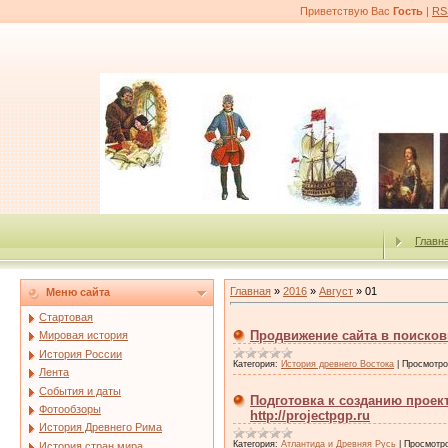
Приветствую Вас
Гость
|
RS
Главн
Главная
»
2016
»
Август
»
01
Меню сайта
Стартовая
Продвижение сайта в поисков
Мировая история
История России
Категория:
История древнего Востока
|
Просмотро
Лента
События и даты
Подготовка к созданию проек
Фотообзоры
http://projectpgp.ru
История Древнего Рима
Категория:
Атлантида и Древняя Русь
|
Просмотр
История стран мира