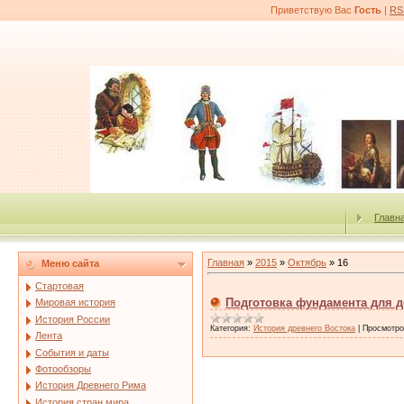
Приветствую Вас
Гость
|
RS
Главн
Главная
»
2015
»
Октябрь
»
16
Меню сайта
Стартовая
Подготовка фундамента для 
Мировая история
История России
Категория:
История древнего Востока
|
Просмотро
Лента
События и даты
Фотообзоры
История Древнего Рима
История стран мира