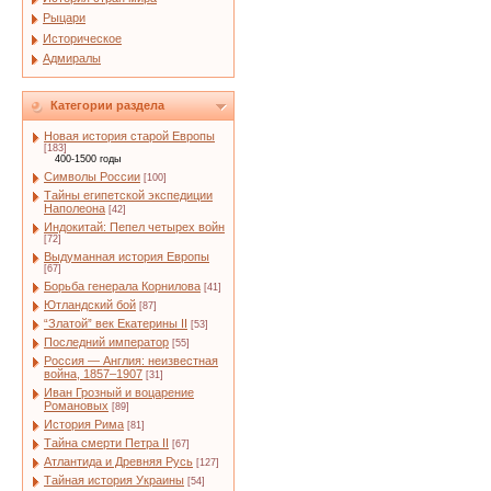
Рыцари
Историческое
Адмиралы
Категории раздела
Новая история старой Европы
[183]
400-1500 годы
Символы России
[100]
Тайны египетской экспедиции
Наполеона
[42]
Индокитай: Пепел четырех войн
[72]
Выдуманная история Европы
[67]
Борьба генерала Корнилова
[41]
Ютландский бой
[87]
“Златой” век Екатерины II
[53]
Последний император
[55]
Россия — Англия: неизвестная
война, 1857–1907
[31]
Иван Грозный и воцарение
Романовых
[89]
История Рима
[81]
Тайна смерти Петра II
[67]
Атлантида и Древняя Русь
[127]
Тайная история Украины
[54]