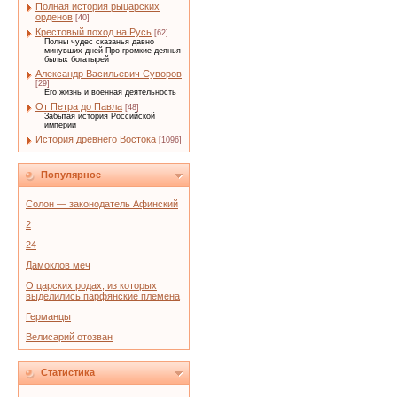
Полная история рыцарских
орденов
[40]
Крестовый поход на Русь
[62]
Полны чудес сказанья давно
минувших дней Про громкие деянья
былых богатырей
Александр Васильевич Суворов
[29]
Его жизнь и военная деятельность
От Петра до Павла
[48]
Забытая история Российской
империи
История древнего Востока
[1096]
Популярное
Солон — законодатель Афинский
2
24
Дамоклов меч
О царских родах, из которых
выделились парфянские племена
Германцы
Велисарий отозван
Статистика