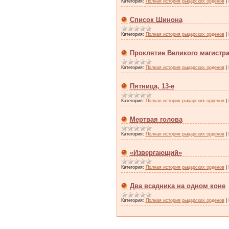
Категория:
Полная история рыцарских орденов
|
Список Шинона
Категория:
Полная история рыцарских орденов
|
Проклятие Великого магистр
Категория:
Полная история рыцарских орденов
|
Пятница, 13-е
Категория:
Полная история рыцарских орденов
|
Мертвая голова
Категория:
Полная история рыцарских орденов
|
«Извергающий»
Категория:
Полная история рыцарских орденов
|
Два всадника на одном коне
Категория:
Полная история рыцарских орденов
|