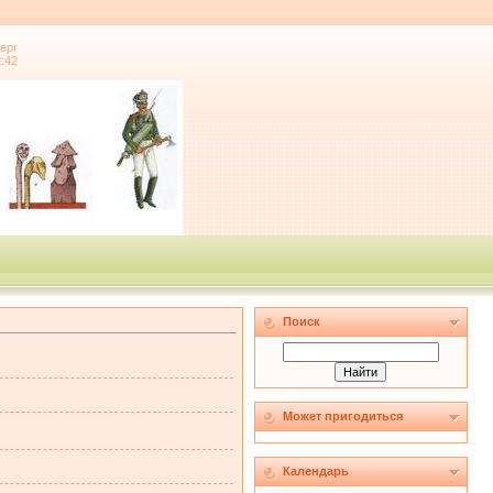
ерг
2:42
Поиск
Может пригодиться
Календарь