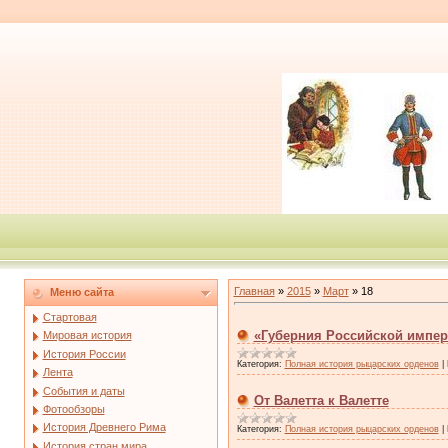
Главная
»
2015
»
Март
»
18
Меню сайта
Стартовая
«Губерния Российской импе
Мировая история
История России
Категория:
Полная история рыцарских орденов
|
Лента
События и даты
От Валетта к Валетте
Фотообзоры
История Древнего Рима
Категория:
Полная история рыцарских орденов
|
История стран мира