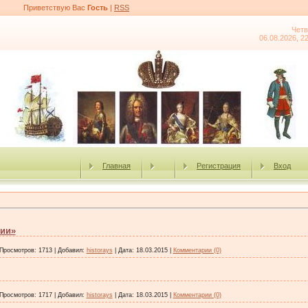
Приветствую Вас
Гость
|
RSS
Четв
06.08.2026, 2
Главная
Регистрация
Вход
рии»
Просмотров:
1713
|
Добавил:
historays
|
Дата:
18.03.2015
|
Комментарии (0)
Просмотров:
1717
|
Добавил:
historays
|
Дата:
18.03.2015
|
Комментарии (0)