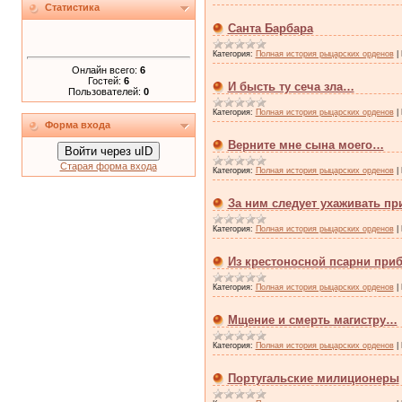
Статистика
Санта Барбара
Категория:
Полная история рыцарских орденов
|
Онлайн всего:
6
Гостей:
6
И бысть ту сеча зла…
Пользователей:
0
Категория:
Полная история рыцарских орденов
|
Форма входа
Верните мне сына моего…
Войти через uID
Старая форма входа
Категория:
Полная история рыцарских орденов
|
За ним следует ухаживать п
Категория:
Полная история рыцарских орденов
|
Из крестоносной псарни при
Категория:
Полная история рыцарских орденов
|
Мщение и смерть магистру…
Категория:
Полная история рыцарских орденов
|
Португальские милиционеры