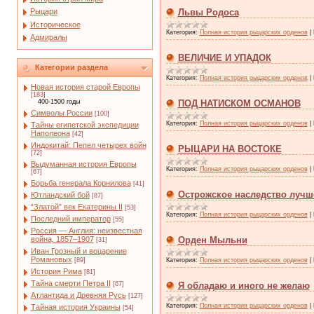
Рыцари
Львы Родоса
Историческое
Категория:
Полная история рыцарских орденов
|
Адмиралы
ВЕЛИЧИЕ И УПАДОК
Категории раздела
Категория:
Полная история рыцарских орденов
|
Новая история старой Европы
[183]
400-1500 годы
ПОД НАТИСКОМ ОСМАНОВ
Символы России
[100]
Категория:
Полная история рыцарских орденов
|
Тайны египетской экспедиции
Наполеона
[42]
Индокитай: Пепел четырех войн
РЫЦАРИ НА ВОСТОКЕ
[72]
Выдуманная история Европы
Категория:
Полная история рыцарских орденов
|
[67]
Борьба генерала Корнилова
[41]
Острожское наследство лучш
Ютландский бой
[87]
“Златой” век Екатерины II
[53]
Категория:
Полная история рыцарских орденов
|
Последний император
[55]
Россия — Англия: неизвестная
война, 1857–1907
Орден Мыльни
[31]
Иван Грозный и воцарение
Романовых
[89]
Категория:
Полная история рыцарских орденов
|
История Рима
[81]
Тайна смерти Петра II
[67]
Я обладаю и иного не желаю
Атлантида и Древняя Русь
[127]
Категория:
Полная история рыцарских орденов
|
Тайная история Украины
[54]