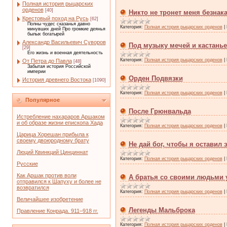
Полная история рыцарских
орденов
[40]
Никто не тронет меня безнак
Крестовый поход на Русь
[62]
Полны чудес сказанья давно
Категория:
Полная история рыцарских орденов
|
минувших дней Про громкие деянья
былых богатырей
Александр Васильевич Суворов
Под музыку мечей и кастанье
[29]
Его жизнь и военная деятельность
Категория:
Полная история рыцарских орденов
|
От Петра до Павла
[48]
Забытая история Российской
империи
Орден Подвязки
История древнего Востока
[1090]
Категория:
Полная история рыцарских орденов
|
Популярное
После Грюнвальда
Истребление нахараров Аршаком
и об образе жизни епископа Хада
Категория:
Полная история рыцарских орденов
|
Царица Хорешан прибыла к
своему двоюродному брату
Не дай бог, чтобы я оставил э
Люций Квинкций Цинциннат
Категория:
Полная история рыцарских орденов
|
Русские
Как Аршак против воли
А братья со своими людьми 
отправился к Шапуху и более не
возвратился
Категория:
Полная история рыцарских орденов
|
Величайшее изобретение
Легенды Мальброка
Правление Конрада. 911–918 гг.
Категория:
Полная история рыцарских орденов
|