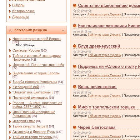
Рыцари
Советы по выполнению домаш
Историческое
Категория:
Тайная история Украины
|
Просмотров
Адмиралы
Как галичане развалили Киев
Категории раздела
Категория:
Тайная история Украины
|
Просмотров
Новая история старой Европы
[183]
400-1500 годы
Блуд древнерусский
Символы России
[100]
Категория:
Тайная история Украины
|
Просмотров
Тайны египетской экспедиции
Наполеона
[42]
Индокитай: Пепел четырех войн
Подделка ли «Слово о полку 
[72]
Выдуманная история Европы
Категория:
Тайная история Украины
|
Просмотров
[67]
Борьба генерала Корнилова
[41]
Вошь печенежская
Ютландский бой
[87]
“Златой” век Екатерины II
[53]
Категория:
Тайная история Украины
|
Просмотров
Последний император
[55]
Россия — Англия: неизвестная
война, 1857–1907
Миф о трипольском горшке
[31]
Иван Грозный и воцарение
Романовых
[89]
Категория:
Тайная история Украины
|
Просмотров
История Рима
[81]
Тайна смерти Петра II
[67]
Череп Святослава
Атлантида и Древняя Русь
[127]
Категория:
Тайная история Украины
|
Просмотров
Тайная история Украины
[54]