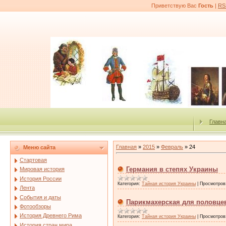
Приветствую Вас
Гость
|
RS
Главн
Главная
»
2015
»
Февраль
»
24
Меню сайта
Стартовая
Германия в степях Украины
Мировая история
История России
Категория:
Тайная история Украины
|
Просмотров
Лента
События и даты
Парикмахерская для половце
Фотообзоры
История Древнего Рима
Категория:
Тайная история Украины
|
Просмотров
История стран мира