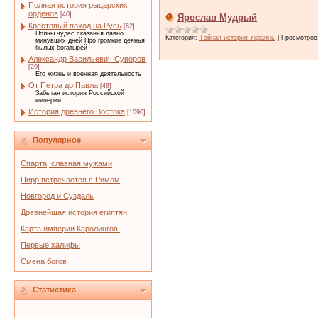
Полная история рыцарских
орденов
[40]
Ярослав Мудрый
Крестовый поход на Русь
[62]
Полны чудес сказанья давно
Категория:
Тайная история Украины
|
Просмотров
минувших дней Про громкие деянья
былых богатырей
Александр Васильевич Суворов
[29]
Его жизнь и военная деятельность
От Петра до Павла
[48]
Забытая история Российской
империи
История древнего Востока
[1090]
Популярное
Спарта, славная мужами
Пирр встречается с Римом
Новгород и Суздаль
Древнейшая история египтян
Карта империи Каролингов.
Первые халифы
Смена богов
Статистика