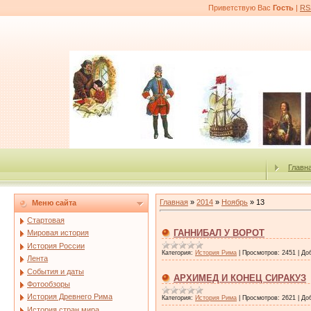
Приветствую Вас
Гость
|
RS
Главн
Главная
»
2014
»
Ноябрь
»
13
Меню сайта
Стартовая
ГАННИБАЛ У ВОРОТ
Мировая история
История России
Категория:
История Рима
|
Просмотров:
2451
|
До
Лента
События и даты
АРХИМЕД И КОНЕЦ СИРАКУЗ
Фотообзоры
История Древнего Рима
Категория:
История Рима
|
Просмотров:
2621
|
До
История стран мира