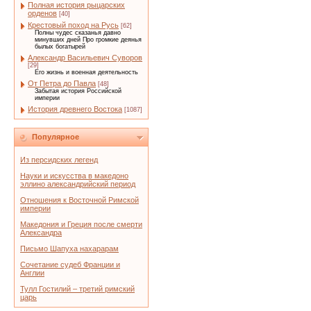
Полная история рыцарских
орденов
[40]
Крестовый поход на Русь
[62]
Полны чудес сказанья давно
минувших дней Про громкие деянья
былых богатырей
Александр Васильевич Суворов
[29]
Его жизнь и военная деятельность
От Петра до Павла
[48]
Забытая история Российской
империи
История древнего Востока
[1087]
Популярное
Из персидских легенд
Науки и искусства в македоно
эллино александрийский период
Отношения к Восточной Римской
империи
Македония и Греция после смерти
Александра
Письмо Шапуха нахарарам
Сочетание судеб Франции и
Англии
Тулл Гостилий – третий римский
царь