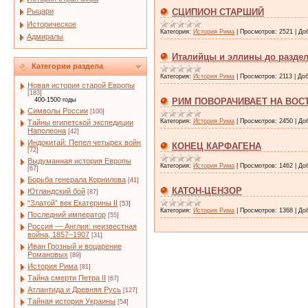
Рыцари
СЦИПИОН СТАРШИЙ
Историческое
Категория:
История Рима
|
Просмотров:
2521
|
До
Адмиралы
Италийцы и эллины до разде
Категории раздела
Категория:
История Рима
|
Просмотров:
2113
|
Доб
Новая история старой Европы
[183]
400-1500 годы
РИМ ПОВОРАЧИВАЕТ НА ВОС
Символы России
[100]
Категория:
История Рима
|
Просмотров:
2450
|
До
Тайны египетской экспедиции
Наполеона
[42]
Индокитай: Пепел четырех войн
КОНЕЦ КАРФАГЕНА
[72]
Выдуманная история Европы
Категория:
История Рима
|
Просмотров:
1462
|
До
[67]
Борьба генерала Корнилова
[41]
КАТОН-ЦЕНЗОР
Ютландский бой
[87]
“Златой” век Екатерины II
[53]
Категория:
История Рима
|
Просмотров:
1368
|
До
Последний император
[55]
Россия — Англия: неизвестная
война, 1857–1907
[31]
Иван Грозный и воцарение
Романовых
[89]
История Рима
[81]
Тайна смерти Петра II
[67]
Атлантида и Древняя Русь
[127]
Тайная история Украины
[54]