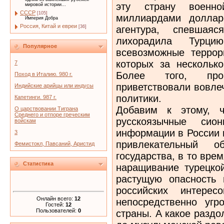
эту страну военно
мировой истории...
СССР
[105]
миллиардами доллар
Империя Добра
Россия, Китай и евреи
агентура, спевшая
[36]
лихорадила Турци
Популярное
всевозможные террори
которых за несколько
7
Более того, про
Поход в Италию. 980 г.
приветствовали вовле
Индийские арийцы или индусы
политики.
Капетинги. 987 г.
Добавим к этому, ч
О царствовании Тиграна
Среднего и отпоре греческим
русскоязычные сион
войскам
информации в России 
3
привлекательный об
Фемистокл, Павсаний, Аристид
государства, в то врем
Статистика
наращивание турецко
растущую опасность 
российских интере
Онлайн всего:
12
непосредственно уг
Гостей:
12
Пользователей:
0
страны. А какое разд