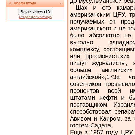
до мусульманской рев
Форма входа
Шах и его камарил
Войти через uID
американским ЦРУ, т
Старая форма входа
получаемых от прод
американского и не то
было абсолютно не 
выгодно западно
комплексу, состоящем
или просионистских 
пишут журналисты, 
больше английск
английской»,173а ч
советников превысило
процентов всей им
Штатами нефти и б
поставщиком Израил
способствовал сепара
Авивом и Каиром, за 
гостем Садата.
Еще в 1957 году ЦРУ 