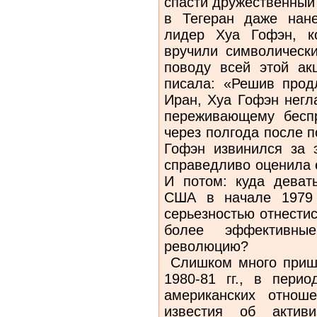
спасти дружественный 
в Тегеран даже нане
лидер Хуа Гофэн, к
вручили символически
поводу всей этой ак
писала: «Решив прод
Иран, Хуа Гофэн негл
переживающему беспр
через полгода после 
Гофэн извинился за э
справедливо оценила 
И потом: куда деват
США в начале 1979 
серьезностью отнестис
более эффективны
революцию?
Слишком много пришл
1980-81 гг., в перио
американских отнош
известия об актив