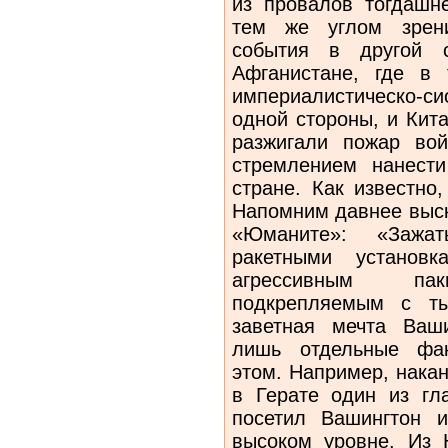
из провалов тогдашн
тем же углом зрени
события в другой 
Афганистане, где в 
империалистическо-
одной стороны, и Кит
разжигали пожар вой
стремлением нанест
стране. Как известно
Напомним давнее выск
«Юманите»: «Зажа
ракетными установ
агрессивным паки
подкрепляемым с т
заветная мечта Ваш
лишь отдельные фак
этом. Например, накан
в Герате один из гл
посетил Вашингтон 
высоком уровне. Из