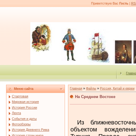
Приветствую Вас
Гость
|
RS
Главн
Главная
»
Файлы
»
Россия, Китай и евреи
Меню сайта
На Среднем Востоке
Стартовая
Мировая история
История России
Лента
События и даты
Из ближневосточны
Фотообзоры
объектом вожделен
История Древнего Рима
История стран мира