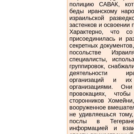
полицию САВАК, кот
беды иранскому наро
израильской развед
застенков и освоении
Характерно, что с
присоединилась и раз
секретных документов
посольстве Израи
специалисты, исполь
группировок, снабжал
деятельности ира
организаций и их
организациями. Он
провокациях, чтоб
сторонников Хомейни
вооруженное вмешател
не удивляешься тому,
послы в Тегеране
информацией и взаи