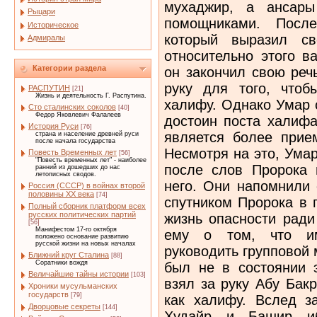
мухаджир, а ансары
Рыцари
помощниками. Посл
Историческое
который выразил св
Адмиралы
относительно этого в
Категории раздела
он закончил свою реч
руку для того, чтоб
РАСПУТИН
[21]
Жизнь и деятельность Г. Распутина.
халифу. Однако Умар 
Сто сталинских соколов
[40]
Федор Яковлевич Фалалеев
достоин поста халифа
История Руси
[76]
является более прие
страна и население древней руси
после начала государства
Несмотря на это, Умар
Повесть Временных лет
[56]
"Повесть временных лет" - наиболее
после слов Пророка 
ранний из дошедших до нас
летописных сводов.
него. Они напомнили 
Россия (СССР) в войнах второй
половины XX века
[74]
спутником Пророка в 
Полный сборник платформ всех
русских политических партий
жизнь опасности ради
[56]
Манифестом 17-го октября
ему о том, что им
положено основание развитию
русской жизни на новых началах
руководить групповой 
Ближний круг Сталина
[88]
Соратники вождя
был не в состоянии э
Величайшие тайны истории
[103]
взял за руку Абу Бак
Хроники мусульманских
государств
[79]
как халифу. Вслед з
Дворцовые секреты
[144]
Худайр и Башир и