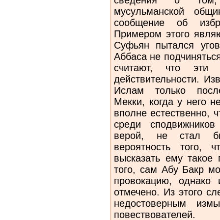
мусульманской общи
сообщение об изб
Примером этого являю
Суфьян пытался уго
Аббаса не подчиняться
считают, что эти 
действительности. Из
Ислам только посл
Мекки, когда у него н
вполне естественно, 
среди сподвижников
верой, не стал б
вероятность того, 
высказать ему такое 
того, сам Абу Бакр мо
провокацию, однако 
отмечено. Из этого сл
недостоверным измы
повествователей.