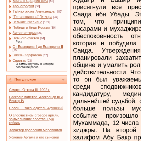
Война в Средние века
[52]
присягнули все при
Хронография
[50]
Тайная жизнь Александра I
[89]
Саада ибн Убады. Эт
“Пятая колонна” Гитлера
[34]
том, что принципи
Великие Россияне
[103]
ансарами и мухаджира
Победы и беды России
[39]
Зигзаг истории
[34]
обеспокоенность от
Немного фактов
[64]
которая и побудила
Русь
От Екатерины I до Екатерины II
Саида. Утвержден
[75]
Гибель Карфагена
[47]
планировали захвати
Спартак
[93]
общине и умалить рол
О самом крупном в истории
восстании рабов.
действительности. Чт
то он был уважаемы
Популярное
среди сподвижник
Смерть Оттона III. 1002 г.
кандидатуру, меди
Раскол в папстве. Александр III и
дальнейшей судьбой, 
Виктор IV
больше пользы мус
Солон — законодатель Афинский
событие произошл
О злосчастном сговоре армян,
замысливших собственную
Мухаммада, 12 числа 
гибель
хиджры. На второй 
Характер правления Меровингов
халифом Абу Бакр пр
Убиение Аргама и его сыновей