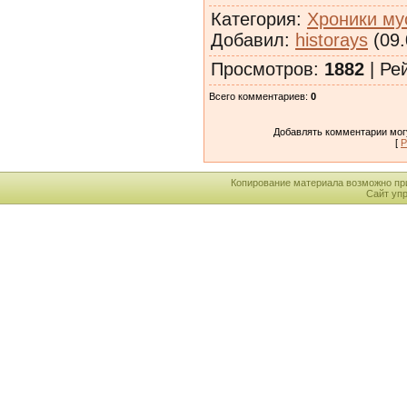
Категория
:
Хроники му
Добавил
:
historays
(09.
Просмотров
:
1882
|
Ре
Всего комментариев
:
0
Добавлять комментарии могу
[
Р
Копирование материала возможно пр
Сайт уп