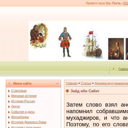
Приветствую Вас
Гость
|
RS
Главн
Главная
»
Статьи
»
Хроники мусульмански
Меню сайта
Зайд ибн Сабит
Стартовая
Мировая история
История России
Затем слово взял ан
Лента
напомнил собравшим
События и даты
мухаджиров, и что а
Фотообзоры
История Древнего Рима
Поэтому, по его слов
История стран мира