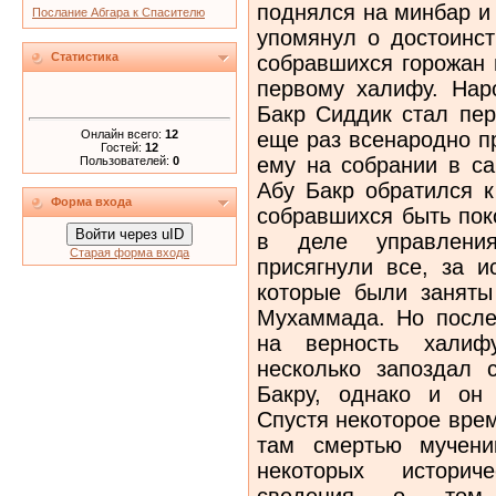
поднялся на минбар и 
Послание Абгара к Спасителю
упомянул о достоинст
Статистика
собравшихся горожан 
первому халифу. Нар
Бакр Сиддик стал пе
Онлайн всего:
12
еще раз всенародно пр
Гостей:
12
ему на собрании в са
Пользователей:
0
Абу Бакр обратился к
Форма входа
собравшихся быть пок
Войти через uID
в деле управления
Старая форма входа
присягнули все, за и
которые были заняты
Мухаммада. Но после
на верность халиф
несколько запоздал 
Бакру, однако и он 
Спустя некоторое вре
там смертью мучени
некоторых историч
сведения о том,