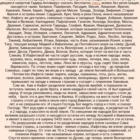
одящаяся напротив Гадира.Антивирус скачать бесплатно
здесь
можно без регистрации. 
находятся также: Киликня, Памфилия, Писидия, Мисия, Ликаония, Фригия,
Камалия, Ликия, Кария, Лидия, другая Мисия, Троада, Эолидa, Bифиния, Старая
Фpигия и острова нeкии: Сардиния, Крит, Кипр и река Геона, иначе называемая
Нил. Иафету же достались северные страны и западные: Mидия, Албания, Армения
Малая и Великая, Kaппaдoкия, Пaфлaгoния, Гaлaтия, Колхида, Босфор, Meoты,
Дepeвия, Capмaтия, жители Тавриды, Cкифия, Фракия, Македония, Далматия,
Малосия, Фессалия, Локрида, Пеления, которая называется также Пелопоннес,
Аркадия, Эпир, Иллирия, славяне, Лихнития, Адриакия, Адриатическое море.
Достались и острова: Британия, Сицилия, Эвбея, Родос, Хиос, Лесбос, Китира,
Закинф, Кефаллиния, Итака, Керкира, часть Азии, называемая Иония, и река
Тигр, текущая между Мидией и Вавилоном; до Понтийского моря на север: Дунай,
Днепр, Кавкасинские горы, то есть Венгерские, а оттуда до Днепра, и прочие
реки: Десна, Припять, Двина, Волхов, Волга, которая течет на восток в часть
Симову. В Иафетовой же части сидят русские, чудь и всякие народы: меря,
мурома, весь, мордва, заволочская чудь, пермь, печера, ямь, угра, литва,
зимигола, корсь, летгола, ливы. Ляхи же и пруссы, чудь сидят близ моря
Варяжского. По этому морю сидят варяги: отсюда к востоку - до пределов
Симовых, сидят по тому же морю и к западу - до земли Английской и Волошской.
Потомство Иафета также: варяги, шведы, норманны, готы, русь, англы,
галичане, волохи, римляне, немцы, корлязи, венецианцы, фряги и прочие, - они
примыкают на западе к южным странам и соседят с племенем Хамовым.
Сим же, Хам и Иафет разделили землю, бросив жребий, и порешили не
вступать никому в долю брата, и жили каждый в своей части. И был единый
народ. И когда умножились люди на земле, замыслили они создать столп до
неба, - было это в дни Нектана и Фалека. И собрались на месте поля Сенаар
строить столп до неба и около него город Вавилон; и строили столп тот 40
лет, и не свершили его. И сошел Господь Бог видеть город и столп, и сказал
Господь: "Вот род един и народ един". И смешал Бог народы, и разделил на 70
и 2 народа, и рассеял по всей земле. По смешении же народов Бог ветром
великим разрушил столп; и находятся остатки его между Ассирией и Вавилоном,
и имеют в высоту и в ширину 5433 локтя, и много лет сохраняются эти остатки.
По разрушении же столпа и по разделении народов взяли сыновья Сима
восточные страны, а сыновья Хама - южные страны, Иафетовы же взяли запад и
северные страны. От этих же 70 и 2 язык произошел и народ славянский, от
племени Иафета - так называемые норики, которые и есть славяне.
Спустя много времени сели славяне по Дунаю, где теперь земля Венгерская