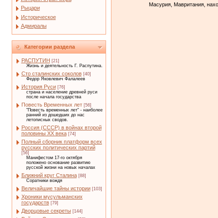
Масурия, Мавритания, нах
Рыцари
Историческое
Адмиралы
Категории раздела
РАСПУТИН
[21]
Жизнь и деятельность Г. Распутина.
Сто сталинских соколов
[40]
Федор Яковлевич Фалалеев
История Руси
[76]
страна и население древней руси
после начала государства
Повесть Временных лет
[56]
"Повесть временных лет" - наиболее
ранний из дошедших до нас
летописных сводов.
Россия (СССР) в войнах второй
половины XX века
[74]
Полный сборник платформ всех
русских политических партий
[56]
Манифестом 17-го октября
положено основание развитию
русской жизни на новых началах
Ближний круг Сталина
[88]
Соратники вождя
Величайшие тайны истории
[103]
Хроники мусульманских
государств
[79]
Дворцовые секреты
[144]