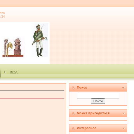
ота
5:34
Вход
Поиск
Может пригодиться
Интересное