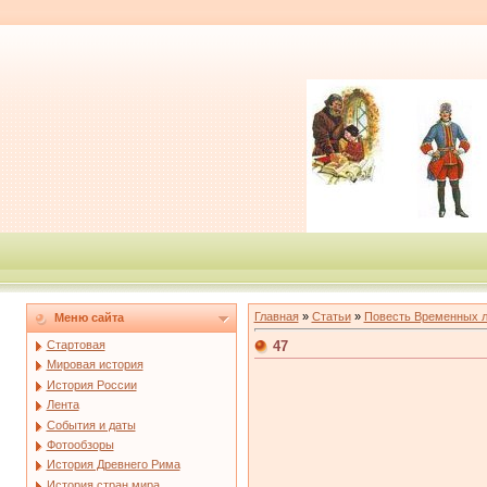
Главная
»
Статьи
»
Повесть Временных л
Меню сайта
47
Стартовая
Мировая история
История России
Лента
События и даты
Фотообзоры
История Древнего Рима
История стран мира