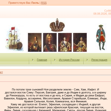
Приветствую Вас
Гость
|
RSS
Субб
08.08.2026, 0
Главная
История России
Регистрация
ет
По потопе трое сыновей Ноя разделили землю - Сим, Xaм, Иaфeт. И
достался восток Симу: Персия, Бактрия, даже и до Индии в долготу, а в ширину
до Ринокорура, то есть от востока и до юга, и Сирия, и Мидия до реки Евфрат,
Вавилон, Кордуна, ассирияне, Месопотамия, Аравия Старейшая, Елимаис, Инди,
Аравия Сильная, Колия, Коммагена, вся Финикия.
Хаму же достался юг: Египет, Эфиопия, соседящая с Индией, и другая
Эфиопия, из которой вытекает река эфиопская Красная, текущая на восток,
Фивы, Ливия, соседящая с Киринией, Мармария, Сирты, другая Ливия, Нумидия,