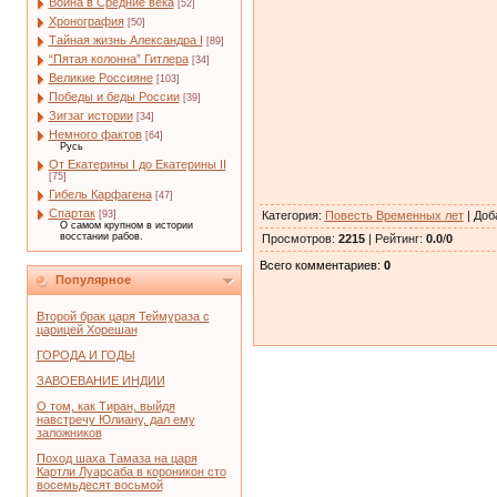
Война в Средние века
[52]
Хронография
[50]
Тайная жизнь Александра I
[89]
“Пятая колонна” Гитлера
[34]
Великие Россияне
[103]
Победы и беды России
[39]
Зигзаг истории
[34]
Немного фактов
[64]
Русь
От Екатерины I до Екатерины II
[75]
Гибель Карфагена
[47]
Спартак
Категория
:
Повесть Временных лет
|
Доб
[93]
О самом крупном в истории
восстании рабов.
Просмотров
:
2215
|
Рейтинг
:
0.0
/
0
Всего комментариев
:
0
Популярное
Второй брак царя Теймураза с
царицей Хорешан
ГОРОДА И ГОДЫ
ЗАВОЕВАНИЕ ИНДИИ
О том, как Тиран, выйдя
навстречу Юлиану, дал ему
заложников
Поход шаха Тамаза на царя
Картли Луарсаба в короникон сто
восемьдесят восьмой