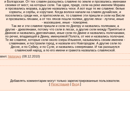
и Болгарская. От тех славян разошлись славяне по земле и прозвались именами
своими от мест, на которых сели. Так одни, придя, сели на реке именем Морава
и прозвались морава, а другие назвались чехи. А вот еще те же славяне: белые
хорваты, и сербы, и хорутане. Когда волохи напали на славян дунайских, и
поселились среди них, и притесняли их, то славяне эти пришли и сели на Висле
и прозвались ляхами, а от тех ляхов пошли поляки, другие ляхи - лутичи, иные
- мазовшане, иные - поморяне.
Так же и эти славяне пришли и сели по Днепру и назвались полянами, а
другие - древлянами, потому что сели в лесах, а другие сели между Припятью и
Двиною и назвались дреговичами, иные сели по Двине и назвались полочанами,
по речке, впадающей в Двину, именуемой Полота, от нее и назвались полочане.
Те же славяне, которые сели около озера Ильменя, назывались своим именем -
славянами, и построили город, и назвали его Новгородом. А другие сели по
Десне, и по Сейму, и по Суле, и назвались северянами. И так разошелся
славянский народ, а по его имени и грамота назвалась славянской.
авил
:
historays
(08.12.2010)
Добавлять комментарии могут только зарегистрированные пользователи.
[
Регистрация
|
Вход
]