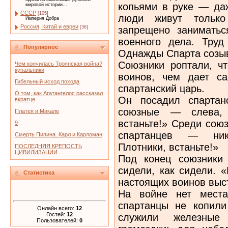
копьями в руке — да
мировой истории...
СССР
[105]
люди живут только
Империя Добра
Россия, Китай и евреи
запрещено занимать
[36]
военного дела. Тру
Популярное
Однажды Спарта созыв
Союзники роптали, ч
Чем кончилась Троянская война?
купальники
воинов, чем дает с
Гибельный исход похода
спартанский царь.
О том, как Агатангелос рассказал
Он посадил спартан
вкратце
союзные — слева, 
Платея и Микале
встаньте!» Среди сою
9
спартанцев — никт
Смерть Пипина. Карл и Карломан
Плотники, встаньте!»
ПОСЛЕДНЯЯ КРЕПОСТЬ
ЦИВИЛИЗАЦИИ
Под конец союзники 
сидели, как сидели. 
Статистика
настоящих воинов выс
На войне нет места
спартанцы не копили
Онлайн всего:
12
Гостей:
12
служили железные
Пользователей:
0