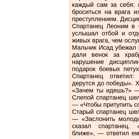
каждый сам за себя: 
броситься на врага и
преступлением. Дисци
Спартанец Леоним в 
услышал отбой и отд
живых врага, чем осл
Мальчик Исад убежал 
дали венок за храб
нарушение дисципли
подарок боевых петух
Спартанец ответил:
дерутся до победы». 
«Зачем ты идешь?» — 
Слепой спартанец шел
— «Чтобы притупить с
Старый спартанец шел
— «Заслонить молоды
сказал спартанец.
ближе», — ответил ем