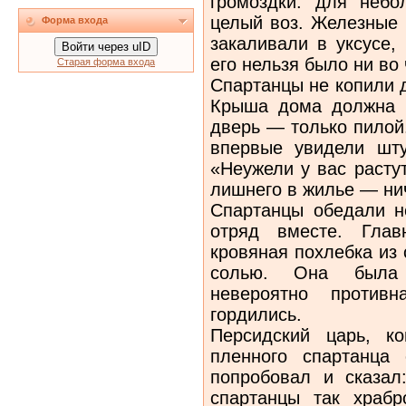
громоздки: для небо
целый воз. Железные 
Форма входа
закаливали в уксусе,
Войти через uID
его нельзя было ни во 
Старая форма входа
Спартанцы не копили д
Крыша дома должна б
дверь — только пилой
впервые увидели шту
«Неужели у вас расту
лишнего в жилье — нич
Спартанцы обедали н
отряд вместе. Гла
кровяная похлебка из 
солью. Она была 
невероятно против
гордились.
Персидский царь, к
пленного спартанца 
попробовал и сказал
спартанцы так храб