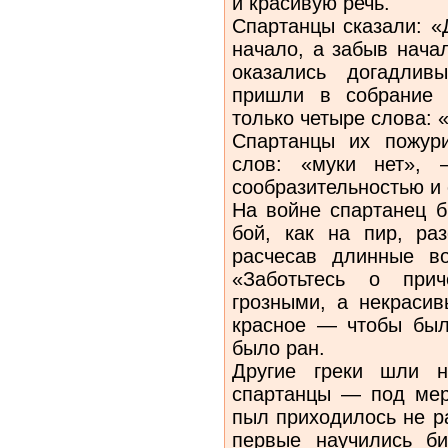
и красивую речь.
Спартанцы сказали: «
начало, а забыв нача
оказались догадли
пришли в собрание 
только четыре слова: 
Спартанцы их пожур
слов: «муки нет»,
сообразительностью и
На войне спартанец б
бой, как на пир, ра
расчесав длинные во
«Заботьтесь о прич
грозными, а некраси
красное — чтобы был
было ран.
Другие греки шли н
спартанцы — под мер
пыл приходилось не р
первые научились би