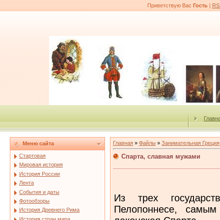
Приветствую Вас
Гость
|
RS
Главн
Главная
»
Файлы
»
Занимательная Греция
Меню сайта
Спарта, славная мужами
Стартовая
Мировая история
История России
Лента
События и даты
Из трех государст
Фотообзоры
Пелопоннесе, самым
История Древнего Рима
История стран мира