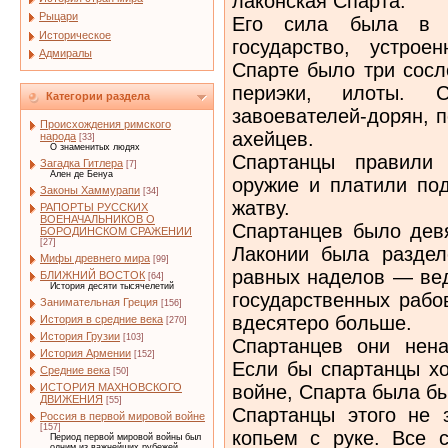
лаконская Спарта.
Рыцари
Его сила была в е
Историческое
государство, устро
Адмиралы
Спарте было три сосл
периэки, илоты. 
Категории раздела
завоевателей-дорян, 
Происхождения римского
ахейцев.
народа
[33]
О знаменитых людях
Спартанцы правили 
Загадка Гитлера
[7]
Ален де Бенуа
оружие и платили под
Законы Хаммурапи
[34]
жатву.
РАПОРТЫ РУССКИХ
ВОЕНАЧАЛЬНИКОВ О
Спартанцев было девя
БОРОДИНСКОМ СРАЖЕНИИ
[27]
Лаконии была раздел
Мифы древнего мира
[99]
равных наделов — вед
БЛИЖНИЙ ВОСТОК
[64]
История десяти тысячелетий
государственных рабо
Занимательная Греция
[156]
вдесятеро больше.
История в средние века
[270]
История Грузии
[103]
Спартанцев они нена
История Армении
[152]
Если бы спартанцы хо
Средние века
[50]
войне, Спарта была бы
ИСТОРИЯ МАХНОВСКОГО
ДВИЖЕНИЯ
[55]
Спартанцы этого не 
Россия в первой мировой войне
[157]
копьем с руке. Все 
Период первой мировой войны был
одним из важнейших рубежей