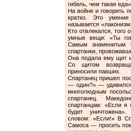
гибель, чем такая еда»
На войне и говорить п
кратко. Это умени
называется «лаконизм
Кто отвлекался, того 
умные вещи: «Ты го
Самым знаменитым б
спартанки, провожавше
Она подала ему щит и
Со щитом возвраща
приносили павших.
Спартанец пришел пос
— один?» — удивился
многолюдным посольс
спартанец. Македо
спартанцам: «Если я 
будет уничтожена».
словом: «Если!» В С
Самоса — просить по