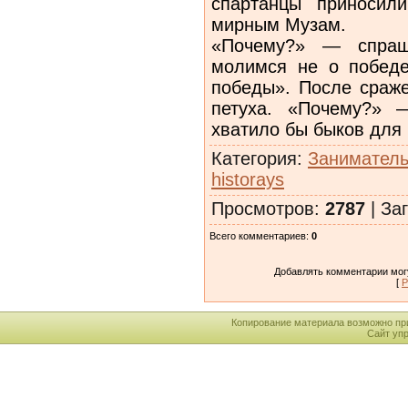
спартанцы приносил
мирным Музам.
«Почему?» — спраш
молимся не о победе
победы». После сраже
петуха. «Почему?» 
хватило бы быков для
Категория
:
Заниматель
historays
Просмотров
:
2787
|
Заг
Всего комментариев
:
0
Добавлять комментарии могу
[
Р
Копирование материала возможно пр
Сайт уп