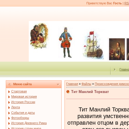
Приветствую Вас
Гость
|
RS
Главн
Главная
»
Файлы
»
Происхождения римско
Меню сайта
Тит Манлий Торкват
Стартовая
Мировая история
История России
Лента
Тит Манлий Торкв
События и даты
развития умственн
Фотообзоры
отправлен отцом в дер
История Древнего Рима
История стран мира