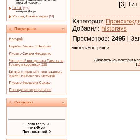
[3] Тит
мировой истории...
СССР
[105]
Империя Добра
Россия, Китай и евреи
[36]
Категория
:
Происхожде
Добавил
:
historays
Популярное
Просмотров
:
2495
|
Заг
Иеффай
Борьба Спарты с Персией
Всего комментариев
:
0
Письмо Сахака Феодосию
Добавлять комментарии могу
Четвертый поход шаха Тамаза на
[
Р
Грузию в короникон 238
Краткие сведения о воспитании и
жизни Григора и его сыновей
Письмо Феодосия Сахаку
Проведение корпоративов
Статистика
Онлайн всего:
20
Гостей:
20
Пользователей:
0