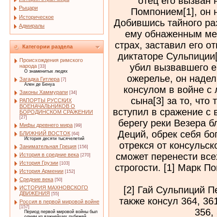
отец его вызван
Рыцари
Помпонием[1], он 
Историческое
Добившись тайного раз
Адмиралы
ему обнаженным меч
страх, заставил его о
Категории раздела
диктаторе Сульпиции
Происхождения римского
убил вызвавшего ег
народа
[33]
О знаменитых людях
ожерелье, он надел
Загадка Гитлера
[7]
Ален де Бенуа
консулом в войне с 
Законы Хаммурапи
[34]
сына[3] за то, что 
РАПОРТЫ РУССКИХ
ВОЕНАЧАЛЬНИКОВ О
вступил в сражение с 
БОРОДИНСКОМ СРАЖЕНИИ
[27]
берегу реки Везера бл
Мифы древнего мира
[99]
Деций, обрек себя бог
БЛИЖНИЙ ВОСТОК
[64]
История десяти тысячелетий
отрекся от консульско
Занимательная Греция
[156]
сможет перенести все
История в средние века
[270]
История Грузии
[103]
строгости. [1] Марк П
История Армении
[152]
Средние века
[50]
[2] Гай Сульпиций Пе
ИСТОРИЯ МАХНОВСКОГО
ДВИЖЕНИЯ
[55]
также консул 364, 361
Россия в первой мировой войне
[157]
356, 
Период первой мировой войны был
одним из важнейших рубежей