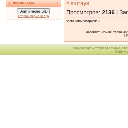
historays
Форма входа
Просмотров
:
2136
|
Заг
Войти через uID
Старая форма входа
Всего комментариев
:
0
Добавлять комментарии могу
[
Р
Копирование материала возможно пр
Сайт уп