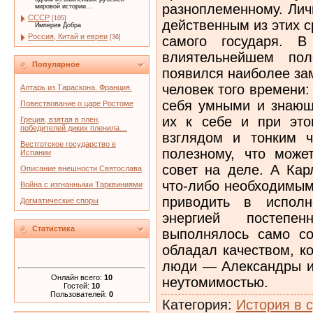
разноплеменному. Лич
мировой истории...
СССР
[105]
действенным из этих 
Империя Добра
Россия, Китай и евреи
самого государя. 
[36]
влиятельнейшем пол
Популярное
появился наиболее за
человек того времени: 
Алтарь из Тараскона. Франция.
себя умными и знающ
Повествование о царе Ростоме
их к себе и при это
Греция, взятая в плен,
победителей диких пленила…
взглядом и тонким 
Вестготское государство в
полезному, что може
Испании
совет на деле. А Кар
Описание внешности Святослава
что-либо необходимым
Война с изгнанными Тарквиниями
приводить в испол
Догматические споры
энергией постепе
Статистика
выполнялось само со
обладал качеством, к
люди — Александры и 
Онлайн всего:
10
неутомимостью.
Гостей:
10
Пользователей:
0
Категория
:
История в 