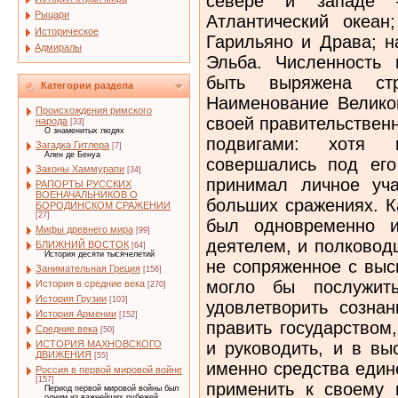
севере и западе 
Рыцари
Атлантический океа
Историческое
Гарильяно и Драва; н
Адмиралы
Эльба. Численность
быть выряжена стр
Категории раздела
Наименование Велико
Происхождения римского
своей правительствен
народа
[33]
О знаменитых людях
подвигами: хотя 
Загадка Гитлера
[7]
Ален де Бенуа
совершались под его
Законы Хаммурапи
[34]
принимал личное уч
РАПОРТЫ РУССКИХ
ВОЕНАЧАЛЬНИКОВ О
больших сражениях. К
БОРОДИНСКОМ СРАЖЕНИИ
[27]
был одновременно и
Мифы древнего мира
[99]
деятелем, и полковод
БЛИЖНИЙ ВОСТОК
[64]
История десяти тысячелетий
не сопряженное с выс
Занимательная Греция
[156]
могло бы послужить
История в средние века
[270]
История Грузии
[103]
удовлетворить сознан
История Армении
[152]
править государством
Средние века
[50]
и руководить, и в вы
ИСТОРИЯ МАХНОВСКОГО
ДВИЖЕНИЯ
[55]
именно средства един
Россия в первой мировой войне
[157]
применить к своему г
Период первой мировой войны был
одним из важнейших рубежей