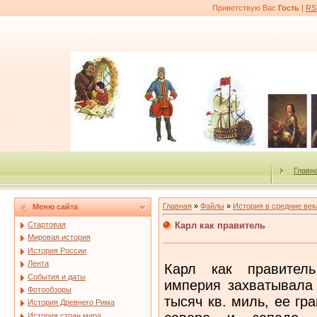
Приветствую Вас
Гость
|
RS
Главн
Главная
»
Файлы
»
История в средние век
Меню сайта
Карл как правитель
Стартовая
Мировая история
История России
Лента
Карл как правител
События и даты
империя захватывала 
Фотообзоры
тысяч кв. миль, ее гр
История Древнего Рима
История стран мира