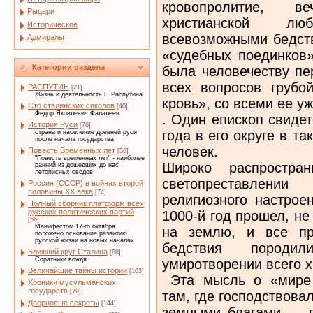
кровопролитие, в
Рыцари
христианской л
Историческое
всевозможными бедст
Адмиралы
«судебных поединков»
Категории раздела
была человечеству пе
всех вопросов грубо
РАСПУТИН
[21]
Жизнь и деятельность Г. Распутина.
кровь», со всеми ее у
Сто сталинских соколов
[40]
Федор Яковлевич Фалалеев
. Один епископ свидет
История Руси
[76]
года в его округе в т
страна и население древней руси
после начала государства
человек.
Повесть Временных лет
[56]
"Повесть временных лет" - наиболее
Широко распростра
ранний из дошедших до нас
летописных сводов.
светопреставлени
Россия (СССР) в войнах второй
половины XX века
[74]
религиозного настрое
Полный сборник платформ всех
русских политических партий
1000-й год прошел, не
[56]
Манифестом 17-го октября
на землю, и все пр
положено основание развитию
русской жизни на новых началах
бедствия пород
Ближний круг Сталина
[88]
Соратники вождя
умиротворении всего х
Величайшие тайны истории
[103]
Эта мысль о «мире 
Хроники мусульманских
государств
[79]
там, где господствова
Дворцовые секреты
[144]
земными благами — 