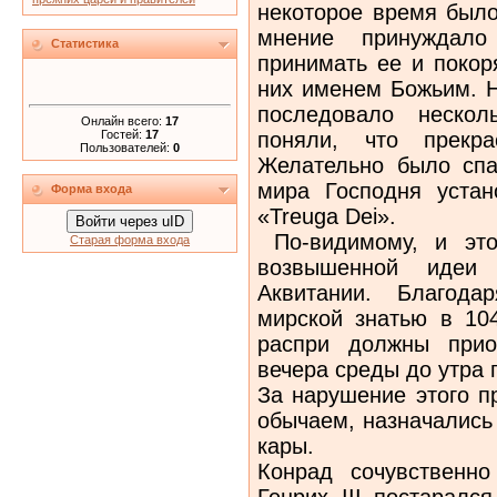
некоторое время было
мнение принуждал
Статистика
принимать ее и покор
них именем Божьим. Н
последовало нескол
Онлайн всего:
17
Гостей:
17
поняли, что прекра
Пользователей:
0
Желательно было спа
мира Господня уста
Форма входа
«Treuga Dei».
Войти через uID
По-видимому, и это
Старая форма входа
возвышенной идеи
Аквитании. Благода
мирской знатью в 104
распри должны прио
вечера среды до утра 
За нарушение этого п
обычаем, назначались
кары.
Конрад сочувственн
Генрих III постаралс