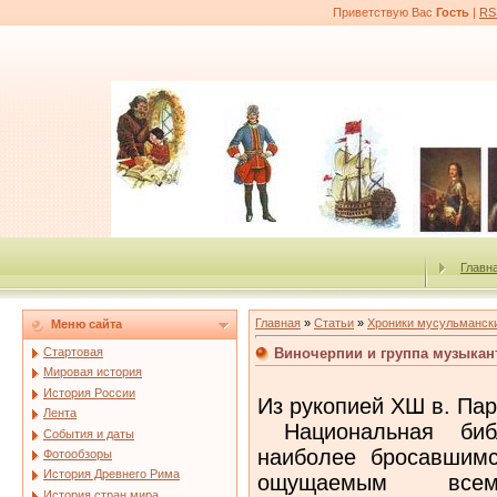
Приветствую Вас
Гость
|
RS
Главн
Главная
»
Статьи
»
Хроники мусульмански
Меню сайта
Виночерпии и группа музыкан
Стартовая
Мировая история
История России
Из pукопией ХШ в. Пар
Лента
Национальная библ
События и даты
наиболее бросавшимс
Фотообзоры
История Древнего Рима
ощущаемым все
История стран мира