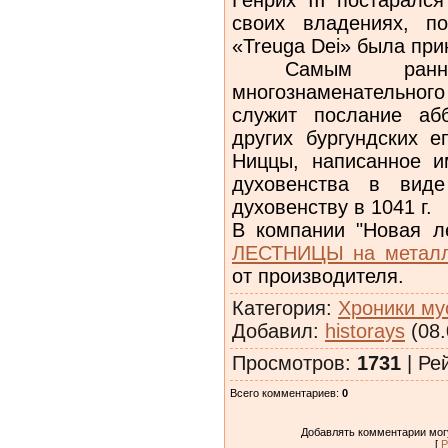
своих владениях, п
«Treuga Dei» была при
Самым ранним
многознаменательно
служит послание аб
других бургундских е
Ниццы, написанное и
духовенства в виде
духовенству в 1041 г.
В компании "Новая л
ЛЕСТНИЦЫ на металл
от производителя.
Категория
:
Хроники му
Добавил
:
historays
(08.
Просмотров
:
1731
|
Ре
Всего комментариев
:
0
Добавлять комментарии могу
[
Р