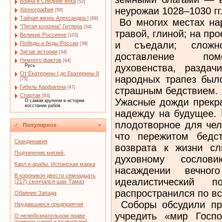
Война в Средние века
[52]
неурожаи 1028–1030 гг
Хронография
[50]
Тайная жизнь Александра I
[89]
Во многих местах нар
“Пятая колонна” Гитлера
[34]
травой, глиной; на пр
Великие Россияне
[103]
и съедали; сложно
Победы и беды России
[39]
Зигзаг истории
[34]
доставление помо
Немного фактов
[64]
духовенства, разда
Русь
От Екатерины I до Екатерины II
народных трапез был
[75]
Гибель Карфагена
[47]
страшным бедствием.
Спартак
[93]
Ужасные дожди прекра
О самом крупном в истории
восстании рабов.
надежду на будущее.
плодотворное для чел
Популярное
что пережитом бедс
Скандинавия
возврата к жизни с
Подчинение князей.
духовному сосло
Карл и арабы. Испанская марка
насаждении вечног
В короникон двести семнадцать
идеалистический
(217) скончался шах Тамаз
распространился по вс
Обаяние Запада
Соборы обсудили пре
Неудавшиеся предприятия
учредить «мир Госпо
О нелюбознательном нраве
прежних царей и правителей