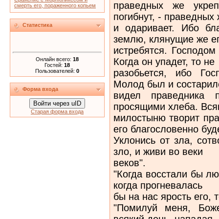
праведных же укреп
смерть его, пораженного копьем
погибнут, - праведных
Статистика
и одаривает. Ибо бл
землю, клянущие же е
истребятся. Господом
Онлайн всего:
18
Когда он упадет, то не
Гостей:
18
разобьется, ибо Гос
Пользователей:
0
Молод был и состарилс
Форма входа
видел праведника п
Войти через uID
просящими хлеба. Вся
Старая форма входа
милостыню творит пра
его благословенно буде
Уклонись от зла, сот
зло, и живи во веки
веков".
"Когда восстали бы л
когда прогневалась
бы на нас ярость его, 
"Помилуй меня, Бож
всякий день, нападая,