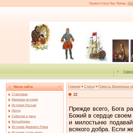
Приветствую Вас
Гость
|
RS
Главн
Главная
»
Статьи
»
Повесть Временных л
Меню сайта
22
Стартовая
Мировая история
История России
Прежде всего, Бога р
Лента
Божий в сердце своем
События и даты
и милостыню подавайт
Фотообзоры
История Древнего Рима
всякого добра. Если ж
История стран мира