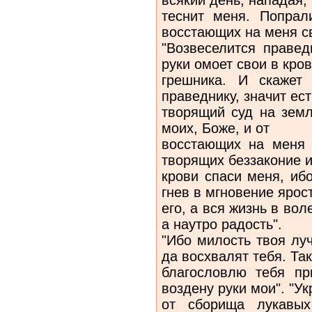
теснит меня. Попрал
восстающих на меня с
"Возвеселится правед
руки омоет свои в кро
грешника. И скажет 
праведнику, значит ест
творящий суд на земл
моих, Боже, и от
восстающих на меня 
творящих беззаконие и
крови спаси меня, иб
гнев в мгновение ярос
его, а вся жизнь в вол
а наутро радость".
"Ибо милость твоя лу
да восхвалят тебя. Так
благословлю тебя п
воздену руки мои". "У
от сборища лукавы