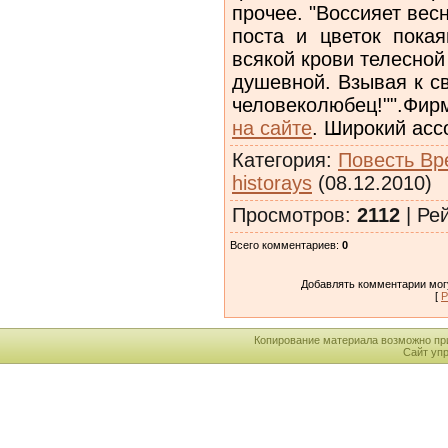
прочее. "Воссияет вес
поста и цветок покая
всякой крови телесной
душевной. Взывая к св
человеколюбец!"".Фир
на сайте
. Широкий асс
Категория
:
Повесть Вр
historays
(08.12.2010)
Просмотров
:
2112
|
Рей
Всего комментариев
:
0
Добавлять комментарии могу
[
Р
Копирование материала возможно пр
Сайт уп