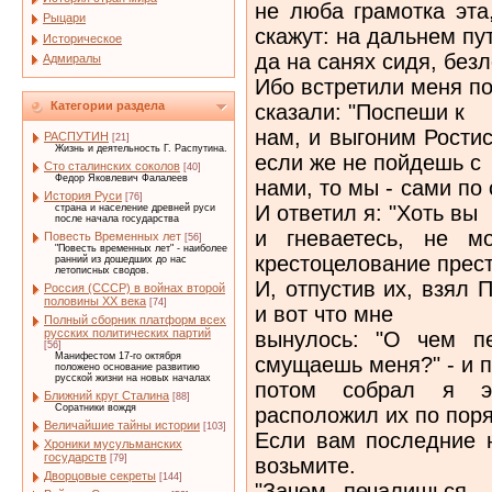
не люба грамотка эта
Рыцари
скажут: на дальнем пу
Историческое
да на санях сидя, без
Адмиралы
Ибо встретили меня по
Категории раздела
сказали: "Поспеши к
нам, и выгоним Рости
РАСПУТИН
[21]
Жизнь и деятельность Г. Распутина.
если же не пойдешь с
Сто сталинских соколов
[40]
Федор Яковлевич Фалалеев
нами, то мы - сами по 
История Руси
[76]
И ответил я: "Хоть вы
страна и население древней руси
после начала государства
и гневаетесь, не м
Повесть Временных лет
[56]
"Повесть временных лет" - наиболее
крестоцелование прест
ранний из дошедших до нас
летописных сводов.
И, отпустив их, взял 
Россия (СССР) в войнах второй
половины XX века
[74]
и вот что мне
Полный сборник платформ всех
русских политических партий
вынулось: "О чем п
[56]
Манифестом 17-го октября
смущаешь меня?" - и п
положено основание развитию
русской жизни на новых началах
потом собрал я э
Ближний круг Сталина
[88]
Соратники вождя
расположил их по поря
Величайшие тайны истории
[103]
Если вам последние н
Хроники мусульманских
государств
[79]
возьмите.
Дворцовые секреты
[144]
"Зачем печалишься,