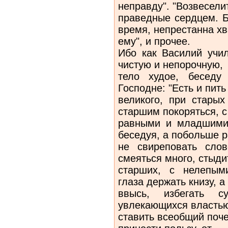
неправду". "Возвесели
праведные сердцем. Б
время, непрестанна х
ему", и прочее.
Ибо как Василий учи
чистую и непорочную,
тело худое, беседу
Господне: "Есть и пит
великого, при старых
старшим покоряться, с
равными и младшими 
беседуя, а побольше р
не свиреповать сло
смеяться много, стыди
старших, с нелепым
глаза держать книзу, а
ввысь, избегать с
увлекающихся властью
ставить всеобщий поче