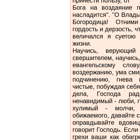
принести пользу, от
Бога на воздаяние п
насладится". "О Влад
Богородица! Отним
гордость и дерзость, ч
величался я суетою 
жизни.
Научись, верующий 
свершителем, научись,
евангельскому слов
воздержанию, ума сми
подчинению, гнева 
чистые, побуждая себ
дела, Господа ра
ненавидимый - люби, г
хулимый - молчи, у
обижаемого, давайте с
оправдывайте вдовиц
говорит Господь. Если
грехи ваши как обагр