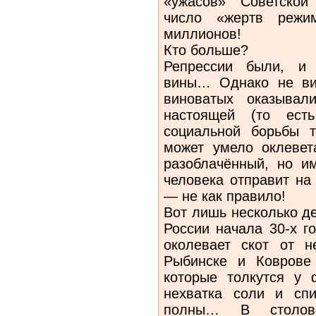
«ужасов» Советской
число «жертв режи
миллионов!
Кто больше?
Репрессии были, и 
вины… Однако не ви
виноватых оказывал
настоящей (то ест
социальной борьбы т
может умело оклевет
разоблачённый, но им
человека отправит на
— не как правило!
Вот лишь несколько д
России начала 30-х г
околевает скот от 
Рыбинске и Коврове
которые толкутся у
нехватка соли и сп
полны… В столово