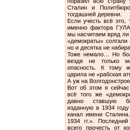
поразил всю страну 
Сталин и Политбюро
тогдашней деревни.
Если учесть всё это,
именно фактора ГУЛА
мы насчитаем вряд ли 
«демократы» солгали 
но и десятка не набира
Тоже немало… Но бол
везде не только ма
опасность. К тому 
царила не «рабская 
А уж на Волгодонстрое
Вот об этом я сейчас
всё того же «демокра
давно ставшую биб
изданную в 1934 году
канал имени Сталина.
1934 гг.». Последни
всего прочесть от к