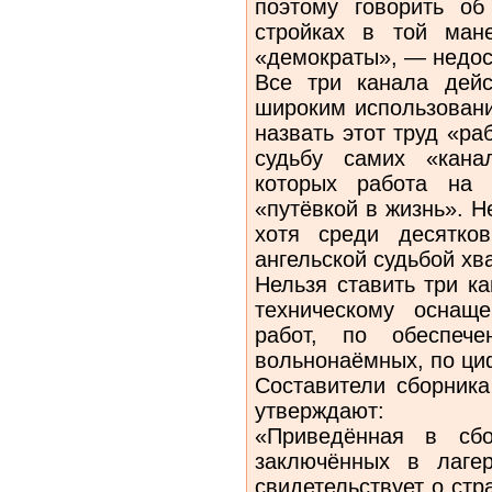
поэтому говорить об
стройках в той ман
«демократы», — недос
Все три канала дей
широким использовани
назвать этот труд «ра
судьбу самих «кана
которых работа на 
«путёвкой в жизнь». Н
хотя среди десятко
ангельской судьбой хва
Нельзя ставить три к
техническому оснащ
работ, по обеспеч
вольнонаёмных, по ци
Составители сборника
утверждают:
«Приведённая в сбо
заключённых в лагер
свидетельствует о ст