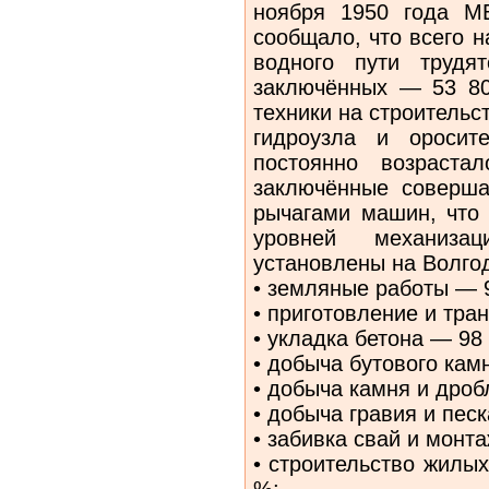
ноября 1950 года М
сообщало, что всего н
водного пути трудя
заключённых — 53 80
техники на строительс
гидроузла и оросит
постоянно возраста
заключённые соверша
рычагами машин, что
уровней механиза
установлены на Волго
• земляные работы — 
• приготовление и тра
• укладка бетона — 98
• добыча бутового кам
• добыча камня и дроб
• добыча гравия и пес
• забивка свай и монт
• строительство жилы
%;