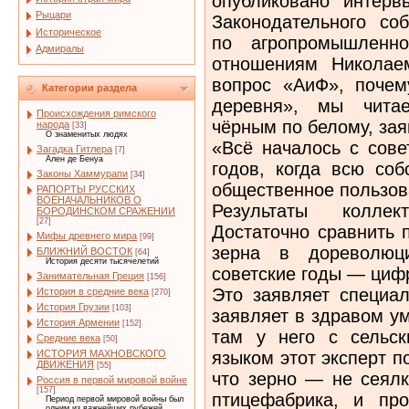
опубликовано интерв
Рыцари
Законодательного со
Историческое
по агропромышленн
Адмиралы
отношениям Николае
вопрос «АиФ», почем
Категории раздела
деревня», мы читае
Происхождения римского
чёрным по белому, зая
народа
[33]
О знаменитых людях
«Всё началось с сове
Загадка Гитлера
[7]
Ален де Бенуа
годов, когда всю соб
Законы Хаммурапи
[34]
общественное польз
РАПОРТЫ РУССКИХ
ВОЕНАЧАЛЬНИКОВ О
Результаты коллек
БОРОДИНСКОМ СРАЖЕНИИ
[27]
Достаточно сравнить 
Мифы древнего мира
[99]
зерна в дореволюц
БЛИЖНИЙ ВОСТОК
[64]
История десяти тысячелетий
советские годы — циф
Занимательная Греция
[156]
Это заявляет специал
История в средние века
[270]
История Грузии
[103]
заявляет в здравом ум
История Армении
[152]
там у него с сельск
Средние века
[50]
языком этот эксперт п
ИСТОРИЯ МАХНОВСКОГО
ДВИЖЕНИЯ
[55]
что зерно — не сеялк
Россия в первой мировой войне
[157]
птицефабрика, и про
Период первой мировой войны был
одним из важнейших рубежей