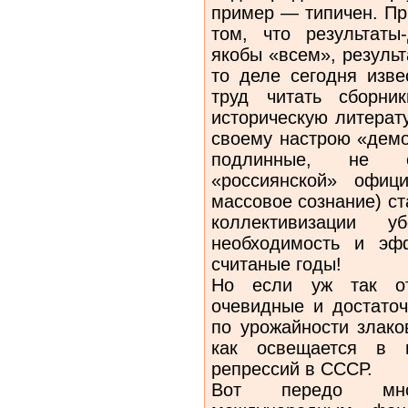
пример — типичен. Пр
том, что результаты
якобы «всем», резуль
то деле сегодня изве
труд читать сборни
историческую литерат
своему настрою «демо
подлинные, не 
«россиянской» офиц
массовое сознание) ст
коллективизации у
необходимость и эф
считаные годы!
Но если уж так от
очевидные и достато
по урожайности злако
как освещается в 
репрессий в СССР.
Вот передо мно