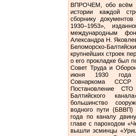
ВПРОЧЕМ, обо всём п
истории каждой стр
сборнику документов
1930–1953», издан
международным фон
Александра Н. Яковлев
Беломорско-Балтий
крупнейших строек пе
о его прокладке был п
Совет Труда и Оборо
июня 1930 года з
Совнаркома СССР
Постановление СТО
Балтийского кана
большинство сооруж
водного пути (БВВП)
года по каналу двин
главе с пароходом «Ч
вышли эсминцы «Уриц