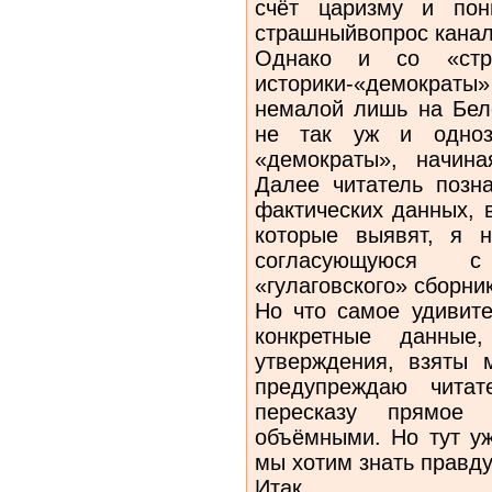
счёт царизму и пон
страшныйвопрос канал
Однако и со «стр
историки-«демократы»
немалой лишь на Бел
не так уж и одноз
«демократы», начин
Далее читатель позн
фактических данных, 
которые выявят, я н
согласующуюся с
«гулаговского» сборни
Но что самое удивит
конкретные данные
утверждения, взяты 
предупреждаю читат
пересказу прямое 
объёмными. Но тут у
мы хотим знать правд
Итак…