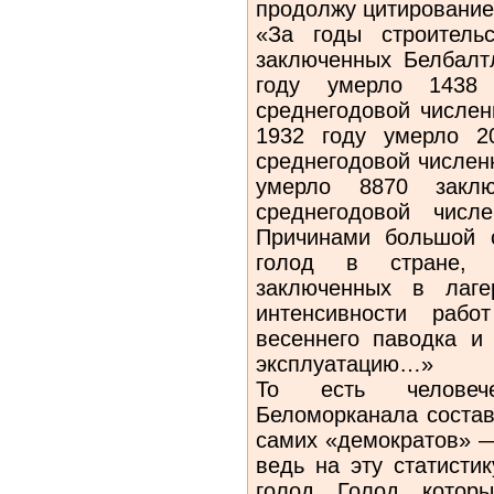
продолжу цитирование
«За годы строитель
заключенных Белбалт
году умерло 1438
среднегодовой числен
1932 году умерло 2
среднегодовой числен
умерло 8870 закл
среднегодовой числе
Причинами большой 
голод в стране, 
заключенных в лаге
интенсивности раб
весеннего паводка и
эксплуатацию…»
То есть человече
Беломорканала соста
самих «демократов» —
ведь на эту статист
голод. Голод, котор