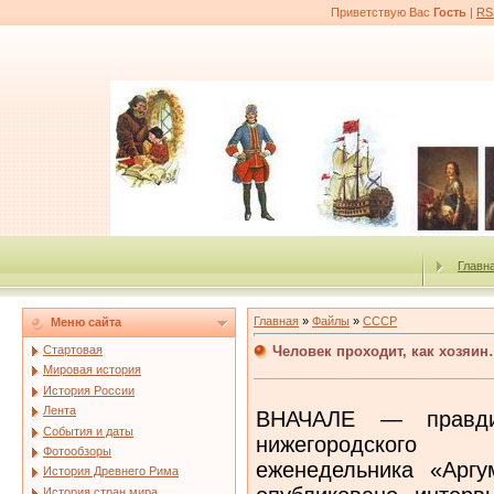
Приветствую Вас
Гость
|
RS
Главн
Главная
»
Файлы
»
СССР
Меню сайта
Человек проходит, как хозяи
Стартовая
Мировая история
История России
Лента
ВНАЧАЛЕ — правд
События и даты
нижегородского
Фотообзоры
еженедельника «Арг
История Древнего Рима
История стран мира