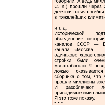
говорили. А ведь мил
С. К.) прошли через 
десятки тысяч погибл
в тяжелейших климати
—
и т. д.
Исторической по
объединение истории
каналов СССР — Бе
канала «Москва — 
одинаково характериз
стройки были очен
масштабности. Я позд
ложью оказывается
сборника о том, что 
прошли миллионы зак
И разоблачают ло
приводимые ими самим
Я это тоже покажу.
* * *