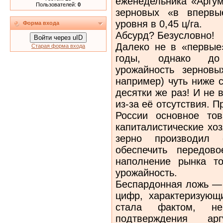
еженедельника «Аргу
Пользователей:
0
зерновых «в впервы
уровня в 0,45 ц/га.
Форма входа
Абсурд? Безусловно!
Войти через uID
Далеко не в «первые
Старая форма входа
годы, однако до 
урожайность зерновы
например) чуть ниже 
десятки же раз! И не 
из-за её отсутствия. 
России основное то
капиталистические хо
зерно производил 
обеспечить передово
наполнение рынка т
урожайность.
Беспардонная ложь — 
цифр, характеризую
стала фактом, н
подтверждения арг