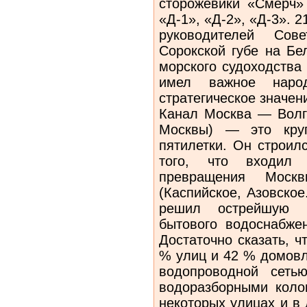
сторожевики «Смерч»
«Д-1», «Д-2», «Д-3». 
руководителей Сов
Сорокской губе на Бе
морского судоходства
имел важное народ
стратегическое значен
Канал Москва — Волг
Москвы) — это круп
пятилетки. Он строил
того, что входил
превращения Мос
(Каспийское, Азовское
решил острейшую 
бытового водоснабже
Достаточно сказать, ч
% улиц и 42 % домов
водопроводной сеть
водоразборными коло
некоторых улицах и в