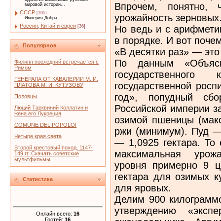
Впрочем, понятно, 
мировой истории...
СССР
[105]
урожайность зерновых
Империя Добра
Россия, Китай и евреи
Но ведь и с арифметик
[36]
в порядке. И вот поч
Популярное
«В десятки раз» — это
По данным «Объясн
Филипп последний встречается с
Римом
государственного
ГЕНЕРАЛА ОТ КАВАЛЕРИИ М. И.
государственной росп
ПЛАТОВА М. И. КУТУЗОВУ
год», попудный сб
Половцы
Российской империи з
Люций Тарквиний Коллатин и
жена его Лукреция
озимой пшеницы (макс
COMUNE DEL POPOLO!
ржи (минимум). Пуд —
Четыре края света
— 1,0925 гектара. То
Второй крестовый поход. 1147-
максимальная урожа
149 гг. Скачать советские
мультфильмы
уровня примерно 9 ц
гектара для озимых к
Статистика
для яровых.
Делим 900 килограммо
утверждению «эксп
Онлайн всего:
16
Гостей:
16