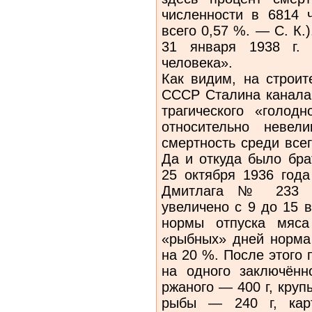
численности в 6814 ч
всего 0,57 %. — С. К.)
31 января 1938 г.
человека».
Как видим, на строит
СССР Сталина канала 
трагического «голо
относительно невел
смертность среди все
Да и откуда было бра
25 октября 1936 года
Дмитлага № 233 ч
увеличено с 9 до 15 
нормы отпуска мяс
«рыбных» дней норма
на 20 %. После этого
на одного заключённ
ржаного — 400 г, круп
рыбы — 240 г, кар