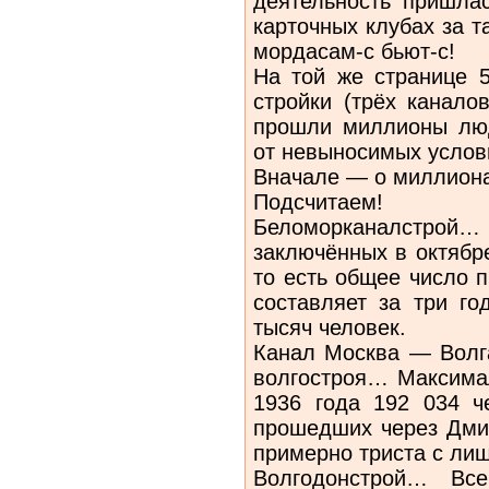
деятельность пришлас
карточных клубах за 
мордасам-с бьют-с!
На той же странице 5
стройки (трёх канало
прошли миллионы люд
от невыносимых услов
Вначале — о миллиона
Подсчитаем!
Беломорканалстрой
заключённых в октябр
то есть общее число 
составляет за три г
тысяч человек.
Канал Москва — Волга
волгостроя… Максимал
1936 года 192 034 ч
прошедших через Дмит
примерно триста с лиш
Волгодонстрой… Все