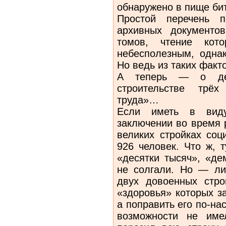
обнаружено в пище би
Простой перечень п
архивных документо
томов, чтение ко
небесполезным, одна
Но ведь из таких факт
А теперь — о дес
строительстве трёх
труда»…
Если иметь в вид
заключении во время 
великих стройках соц
926 человек. Что ж, 
«десятки тысяч», «д
не солгали. Но — ли
двух довоенных стро
«здоровья» которых з
а поправить его по-н
возможности не име