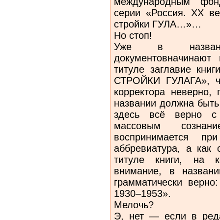
международным фон
серии «Россия. XX в
стройки ГУЛА…»…
Но стоп!
Уже в названи
документовначинают 
титуле заглавие кни
СТРОЙКИ ГУЛАГА», чт
корректора неверно, 
названии должна быть 
здесь всё верно с 
массовым созна
воспринимается пр
аббревиатура, а как
титуле книги, на 
внимание, в названи
грамматически верно:
1930–1953».
Мелочь?
Э, нет — если в ред