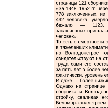
страницы 121 сборника
«За 1948–1952 гг. че
778 заключенных, из
492 человека, умерл
бежало — 1123. М
заключенных пришлась
человек».
То есть о смертности
в тяжелейших климати
на Волгодонстрое г
свидетельствуют на с
труда сами его соста
за пять лет в более ч
фактически, уровень е
И даже — более низкий
Однако на странице 
сборника и Волгодонс
стройку, сваливая 
Беломор-каналстрое