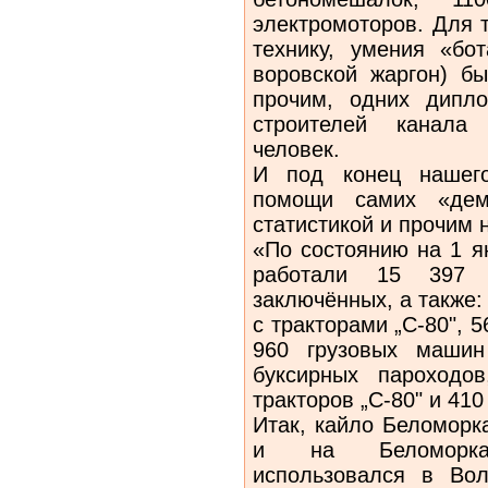
электромоторов. Для 
технику, умения «бо
воровской жаргон) б
прочим, одних дипл
строителей канала
человек.
И под конец нашег
помощи самих «дем
статистикой и прочим 
«По состоянию на 1 я
работали 15 397
заключённых, а также:
с тракторами „С-80", 
960 грузовых машин
буксирных пароходо
тракторов „С-80" и 4
Итак, кайло Беломорк
и на Беломоркан
использовался в Во