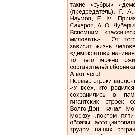
такие «зубры» «дем
(председатель), Г. А
Наумов, Е. М. Прима
Сахаров, А. О. Чубарья
Вспомним классичес
миловать»… От того
зависит жизнь челов
«демократов» начинает
то чего можно ожи
составителей сборник
А вот чего!
Первые строки введения
«У всех, кто родилс
сохранились в пам
гигантских строек 
Волго-Дон, канал М
Москву „портом пяти
образы ассоциирова
трудом наших согра