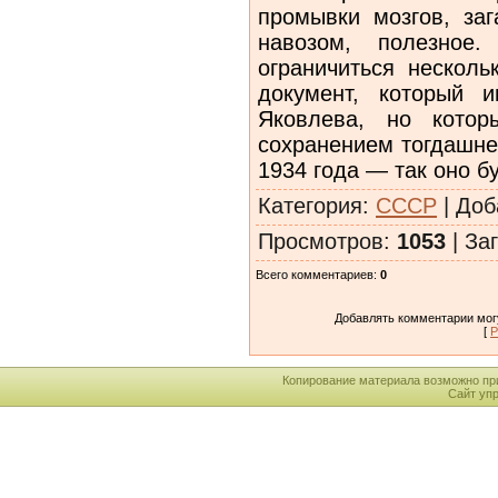
промывки мозгов, за
навозом, полезное
ограничиться нескол
документ, который 
Яковлева, но котор
сохранением тогдашне
1934 года — так оно б
Категория
:
СССР
|
Доб
Просмотров
:
1053
|
Заг
Всего комментариев
:
0
Добавлять комментарии могу
[
Р
Копирование материала возможно пр
Сайт уп