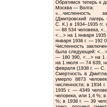
Обратимся теперь к д
Москва — Волга:
«…численность з
(Дмитровский лагерь 
С. К.) в 1934–1935 гг.
— 88 534 человека, <…
<…> на 1 января 1935 
января 1936 г. — 192 
Численность заключен
была следующей: <…> 
— 180 390, <…> на 1 
на 1 июля — 74 639, н
февраля (1938 г. — С. 
Смертность в Дмитла
умерло 8873 челове
численности; в 1934 г
1935 г. — 4349 челове
человека, или 1,4 %; в
%; в 1938 г. — 39 чел
здесь процент смер