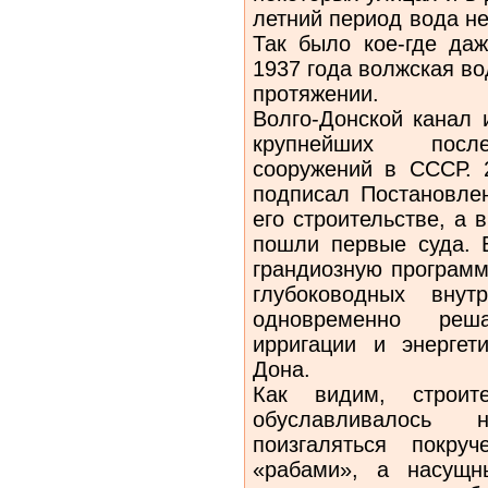
летний период вода н
Так было кое-где даж
1937 года волжская во
протяжении.
Волго-Донской канал 
крупнейших после
сооружений в СССР. 
подписал Постановле
его строительстве, а 
пошли первые суда. 
грандиозную программ
глубоководных внут
одновременно реш
ирригации и энергет
Дона.
Как видим, строит
обуславливалось
поизгаляться покру
«рабами», а насущн