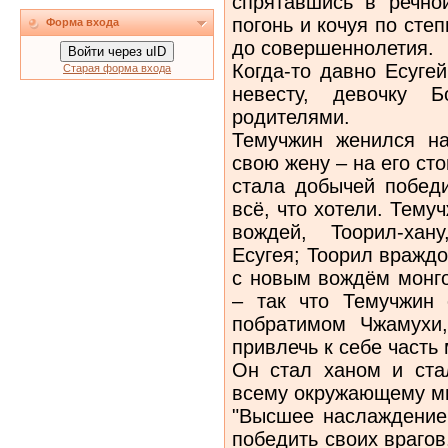
спрятавшись в речной
погонь и кочуя по сте
Форма входа
до совершеннолетия.
Войти через uID
Когда-то давно Есуге
Старая форма входа
невесту, девочку 
родителями.
Темучжин женился на
свою жену – на его ст
стала добычей победи
всё, что хотели. Тему
вождей, Тоорил-хан
Есугея; Тоорил вражд
с новым вождём монго
– так что Темучжин 
побратимом Чжамухи,
привлечь к себе часть
Он стал ханом и ста
всему окружающему м
"Высшее наслаждение 
победить своих врагов,