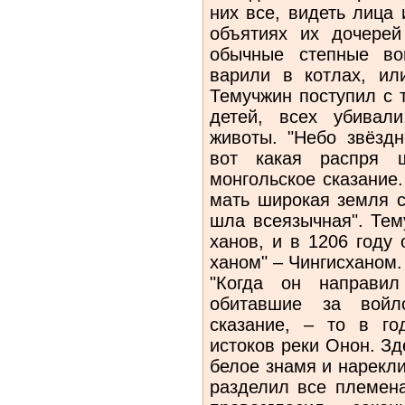
них все, видеть лица 
объятиях их дочере
обычные степные во
варили в котлах, или
Темучжин поступил с 
детей, всех убивал
животы. "Небо звёздн
вот какая распря ш
монгольское сказание.
мать широкая земля с
шла всеязычная". Тем
ханов, и в 1206 году
ханом" – Чингисханом
"Когда он направил
обитавшие за войл
сказание, – то в го
истоков реки Онон. З
белое знамя и нарекли
разделил все племена