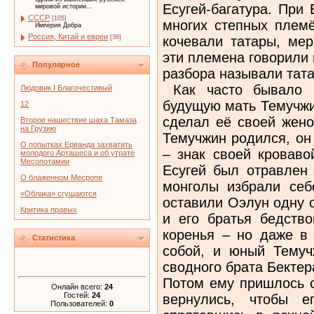
Есугей-багатура. При
мировой истории...
СССР
[105]
многих степных племё
Империя Добра
Россия, Китай и евреи
кочевали татары, мер
[36]
эти племена говорили 
Популярное
разбора называли тат
Как часто бывало в
Людовик I Благочестивый
будущую мать Темучжи
12
сделал её своей жено
Второе нашествие шаха Тамаза
на Грузию
Темучжин родился, он
О попытках Ерванда захватить
– знак своей кроваво
молодого Арташеса и об утрате
Месопотамии
Есугей был отравлен 
О блаженном Месропе
монголы избрали себ
«Облака» сгущаются
оставили Оэлун одну 
Критика правых
и его братья бедство
коренья – но даже в
Статистика
собой, и юный Темуч
сводного брата Бектер
Потом ему пришлось с
Онлайн всего:
24
Гостей:
24
вернулись, чтобы е
Пользователей:
0