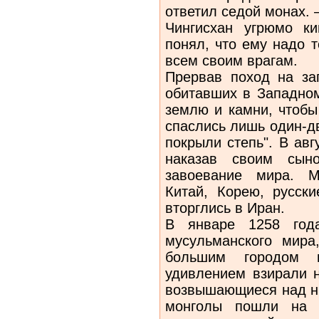
ответил седой монах. 
Чингисхан угрюмо к
понял, что ему надо 
всем своим врагам.
Прервав поход на зап
обитавших в Западном
землю и камни, чтобы
спаслись лишь один-дв
покрыли степь". В авг
наказав своим сын
завоевание мира. М
Китай, Корею, русск
вторглись в Иран.
В январе 1258 год
мусульманского мира
большим городом 
удивлением взирали н
возвышающиеся над ни
монголы пошли на 