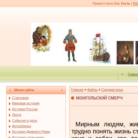
Приветствую Вас
Гость
|
RS
Главн
Главная
»
Файлы
»
Средние века
Меню сайта
МОНГОЛЬСКИЙ СМЕРЧ
Стартовая
Мировая история
История России
Лента
События и даты
Мирным людям, живу
Фотообзоры
трудно понять жизнь с
История Древнего Рима
История стран мира