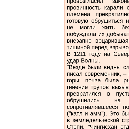
провозгласил зак
провинность карали 
племена превратили
готовую обрушиться 
не могли жить без
побуждала их добыват
внезапно воцарившая
тишиной перед взрыво
В 1211 году на Севе
удар Волны.
"Везде были видны сл
писал современник, –
горы: почва была ры
гниение трупов вызыв
превратился в пус
обрушились н
сопротивлявшееся по
("катл-и амм"). Это 
в земледельческой ст
Степи. "Чингисхан от