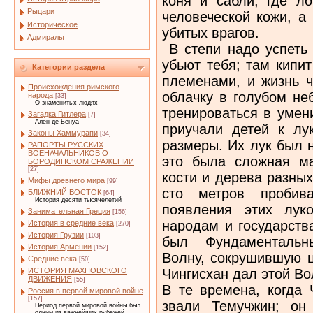
коня и сабли, где л
Рыцари
человеческой кожи, а
Историческое
убитых врагов.
Адмиралы
В степи надо успеть
убьют тебя; там кипи
Категории раздела
племенами, и жизнь 
Происхождения римского
облачку в голубом не
народа
[33]
О знаменитых людях
тренироваться в умен
Загадка Гитлера
[7]
Ален де Бенуа
приучали детей к лук
Законы Хаммурапи
[34]
размеры. Их лук был н
РАПОРТЫ РУССКИХ
ВОЕНАЧАЛЬНИКОВ О
это была сложная ма
БОРОДИНСКОМ СРАЖЕНИИ
[27]
кости и дерева разных
Мифы древнего мира
[99]
сто метров пробив
БЛИЖНИЙ ВОСТОК
[64]
История десяти тысячелетий
появления этих лук
Занимательная Греция
[156]
народам и государств
История в средние века
[270]
История Грузии
[103]
был Фундаментальн
История Армении
[152]
Волну, сокрушившую ц
Средние века
[50]
Чингисхан дал этой В
ИСТОРИЯ МАХНОВСКОГО
ДВИЖЕНИЯ
[55]
В те времена, когда 
Россия в первой мировой войне
[157]
звали Темучжин; он
Период первой мировой войны был
одним из важнейших рубежей