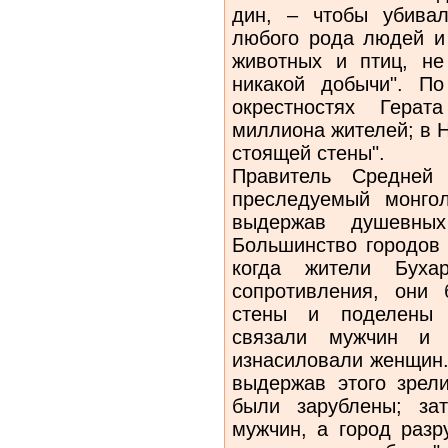
дин, – чтобы убива
любого рода людей и
животных и птиц, не
никакой добычи". По
окрестностях Герат
миллиона жителей; в 
стоящей стены".
Правитель Средней
преследуемый монго
выдержав душевных
Большинство городов 
когда жители Буха
сопротивления, они
стены и поделены 
связали мужчин и 
изнасиловали женщин.
выдержав этого зрел
были зарублены; за
мужчин, а город разр