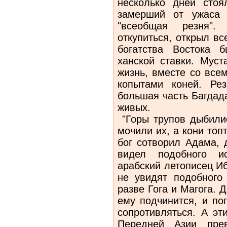
несколько дней стоя
замерший от ужаса 
"всеобщая резня".
откупиться, открыл вс
богатства Востока 
ханской ставки. Муст
жизнь, вместе со все
копытами коней. Ре
большая часть Багдада
живых.
"Горы трупов дыбилис
мочили их, а кони топ
бог сотворил Адама, 
видел подобного ис
арабский летописец И
не увидят подобного
разве Гога и Магога. 
ему подчинится, и пог
сопротивляться. А э
Передней Азии прев