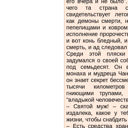
его вчера и не было"
чего та страна с
свидетельствует лето
как демоны смерти, н
пепелищами и ковром 
исполнение пророчеств
и вот конь бледный, 
смерть, и ад следова
Среди этой пляски 
задумался о своей со
под семьдесят. Он 
монаха и мудреца Чан
он знает секрет бессм
тысячи километро
гниющими трупами, 
"владыкой человечеств
– Святой муж! – ск
издалека, какое у те
жизни, чтобы снабдить
– Есть средства хран