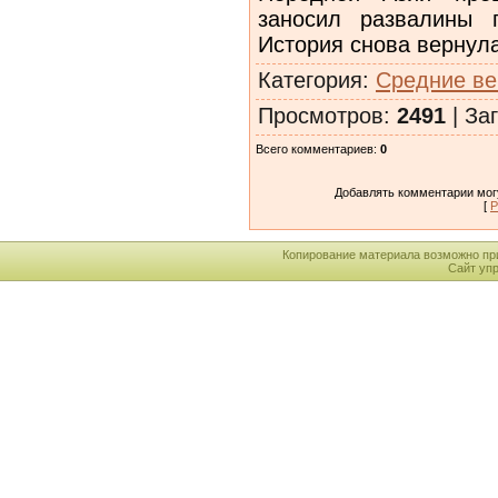
заносил развалины 
История снова вернула
Категория
:
Средние ве
Просмотров
:
2491
|
Заг
Всего комментариев
:
0
Добавлять комментарии могу
[
Р
Копирование материала возможно пр
Сайт уп