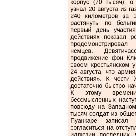
корпус (70 тысяч), о
узнал 20 августа из г
240 километров за 
растянуты по бельги
первый день участи
действиях показал р
продемонстрировал
немцев. Девятича
продвижение фон Кл
своем крестьянском у
24 августа, что арми
действия». К чести 
достаточно быстро на
К этому времен
бессмысленных насту
повсюду на Западно
тысяч солдат из обще
Пуанкаре записал
согласиться на отступ
иллюзии последних 