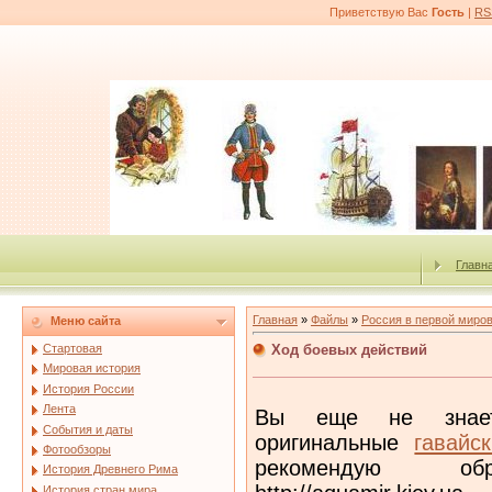
Приветствую Вас
Гость
|
RS
Главн
Главная
»
Файлы
»
Россия в первой миро
Меню сайта
Ход боевых действий
Стартовая
Мировая история
История России
Лента
Вы еще не знает
События и даты
оригинальные
гавайс
Фотообзоры
рекомендую о
История Древнего Рима
История стран мира