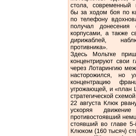
стола, современный
бы за ходом боя по к
по телефону вдохнов
получал донесения
корпусами, а также 
дирижаблей, наб
противника».
Здесь Мольтке приш
концентрируют свои 
через Лотарингию меж
насторожился, но 
концентрацию фран
угрожающей, и «план 
стратегической схемой
22 августа Клюк рван
ускоряя движени
противостоявший немц
стоявший во главе 5-
Клюком (160 тысяч) с