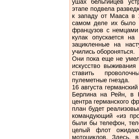
ушах бельгийцев ус
этапе подвела развед
к западу от Мааса в 
самом деле их было 
французов с немцами
кулак опускается на
зацикленные на наст
учились обороняться.
Они пока еще не умел
искусство выживания 
ставить проволочн
пулеметные гнезда.
16 августа германски
Берлина на Рейн, в 
центра германского ф
план будет реализовы
командующий «из про
были бы телефон, тел
целый флот ожидаю
мотоциклов. Здесь, 