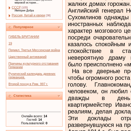
жалких домах горожан
мировой истории...
СССР
[105]
Английский генерал Н
Империя Добра
Россия, Китай и евреи
Сухомлинов однажды 
[36]
иностранных наблюда
Популярное
характер мозгового ц
посреди очаровательн
ГИБЕЛЬ БРИТАНИИ
казалось спокойным 
19
спокойствие в ста
Перикл. Третья Мессенская война
невероятную драму 
Царственный антикварий
было преисполнено «м
Причины культурного отставания
Германии
На все дверные про
Рунический календарь древних
чтобы огромного роста
германцев.
голову. Главноком
Второй поход в Рим. 997 г.
человеком, он любил 
Статистика
дважды в день 
квартирмейстер Иван
реалиям, делая докла
Онлайн всего:
14
Эти доклады отра
Гостей:
14
Пользователей:
0
развернувшуюся на пр