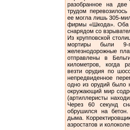
разобранное на две 
трудом перевозилось 
ее могла лишь 305-ми
фирмы «Шкода». Оба 
снарядом со взрывате
Из крупповской столи
мортиры были 9-
железнодорожные пл
отправлены в Бельг
километров, когда р
везти орудия по шос
непредвиденное пере
одно из орудий было 
окружающий мир содро
(артиллеристы находи
Через 60 секунд сн
обрушился на бетон
дыма. Корректировщик
аэростатов и колоколе