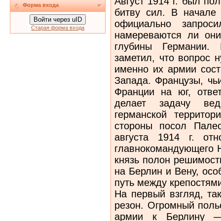
Август 1914 г. был по
Форма входа
битву сил. В начале
Войти через uID
официально запроси
Старая форма входа
намереваются ли они
глубины Германии. 
заметил, что вопрос 
именно их армии сос
Запада. Французы, чь
Франции на юг, отве
делает задачу ве
германской территор
стороны посол Пале
августа 1914 г. отн
главнокомандующего Н
князь полон решимост
на Берлин и Вену, осо
путь между крепостями
На первый взгляд, та
резон. Огромный поль
армии к Берлину —