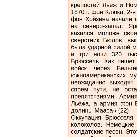
крепостей Льеж и Ном
1870 г. фон Клюка, 2-
фон Хойзена начали 
на северо-запад. Я
казался моложе свои
сверстник Бюлов, вы
была ударной силой м
и три ночи 320 тыс
Брюссель. Как пишет
войск через Бельг
южноамериканских му
неожиданно выходят 
своем пути, не ост
препятствиями. Арми
Льежа, а армия фон Б
долины Мааса» {22}.
Оккупация Брюсселя 
колоколов. Немецкие
солдатские песен. Это