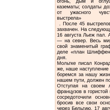
огонь, дым и оглуш
казематы; солдаты до
от ужасного чувс
выстрела»
. После 45 выстрелов
захвачен. На следующ
16 августа Льеж пал.
— на север. Весь ми
свой знаменитый гра
деле «план Шлиффен
дня.
Мольтке писал Конра
же, наше наступление 
боремся за нашу жизнь
нашем пути, должен п
Отступая на своем 
французов в гористой 
сосредоточили осно
бросив все свои осн
через Бельгию. 17 ав