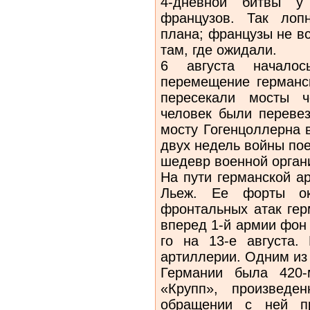
4-дневной битвы у
французов. Так лоп
плана; французы не в
там, где ожидали.
6 августа начало
перемещение германск
пересекали мосты ч
человек были перевез
мосту Гогенцоллерна 
двух недель войны по
шедевр военной орган
На пути германской а
Льеж. Ее форты ок
фронтальных атак гер
вперед 1-й армии фон
го на 13-е августа.
артиллерии. Одним из
Германии была 420-
«Крупп», произведе
обращении с ней пр