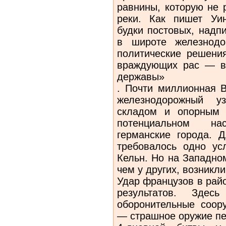
равнины, которую не 
реки. Как пишет Уи
будки постовых, надп
в широте железнодо
политические решени
враждующих рас — во
державы»
. Почти миллионная 
железнодорожный у
складом и опорным 
потенциальном на
германские города. 
требовалось одно у
Кельн. Но на Западно
чем у других, возникл
Удар французов в рай
результатов. Здес
оборонительные соор
— страшное оружие пе