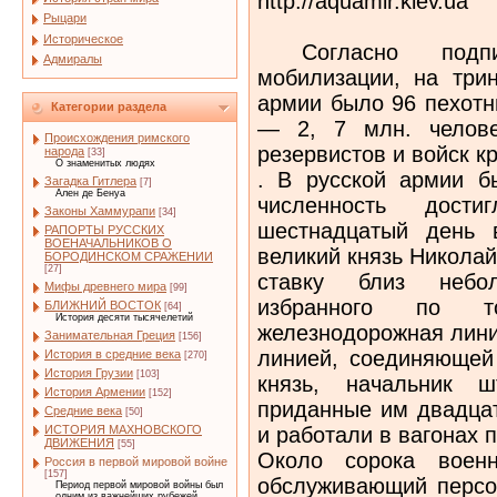
http://aquamir.kiev.ua
Рыцари
Историческое
Согласно подпи
Адмиралы
мобилизации, на три
армии было 96 пехотн
Категории раздела
— 2, 7 млн. челове
Происхождения римского
резервистов и войск к
народа
[33]
О знаменитых людях
. В русской армии б
Загадка Гитлера
[7]
Ален де Бенуа
численность дост
Законы Хаммурапи
[34]
шестнадцатый день 
РАПОРТЫ РУССКИХ
ВОЕНАЧАЛЬНИКОВ О
великий князь Никола
БОРОДИНСКОМ СРАЖЕНИИ
[27]
ставку близ небол
Мифы древнего мира
[99]
избранного по т
БЛИЖНИЙ ВОСТОК
[64]
История десяти тысячелетий
железнодорожная лини
Занимательная Греция
[156]
линией, соединяющей
История в средние века
[270]
История Грузии
[103]
князь, начальник 
История Армении
[152]
приданные им двадца
Средние века
[50]
и работали в вагонах 
ИСТОРИЯ МАХНОВСКОГО
ДВИЖЕНИЯ
[55]
Около сорока военн
Россия в первой мировой войне
[157]
обслуживающий персо
Период первой мировой войны был
одним из важнейших рубежей