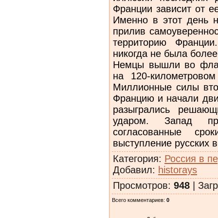
Франции зависит от е
Именно в этот день 
прилив самоувереннос
территорию Франци
никогда не была более
Немцы вышли во фла
на 120-километрово
Миллионные силы вто
Францию и начали дви
разыгрались решающ
ударом. Запад пр
согласованные сро
выступление русских в
Категория
:
Россия в п
Добавил
:
historays
Просмотров
:
948
|
Загр
Всего комментариев
:
0