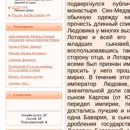
подвергнулся публ
мировой истории...
СССР
[105]
монастыря Сен-Меда
Империя Добра
Россия, Китай и евреи
обычную одежду к
[36]
прочесть длинный спи
Популярное
Людовика у многих выз
Лотарю и всей его 
Царствование Абгара и полное
обложение данью Армении Римом
младших сынов
Галлы в Риме. Камилл
воспользовавшись та
Письмо Абгара Арташесу
сторону отца, и Лота
Свирель Феокрита
всеми был признан им
Разделение Руси на племена.
просить у него про
Путь из варяг в греки
мирно. В течение это
Вопрос об инвеституре
император Людовик,
Хлодвиг. 481 г.
значительной доли с
Статистика
сыном Карлом (от Ю
передел империи, п
достались лучшие и 
Онлайн всего:
17
одна Бавария, а сын
Гостей:
17
Пользователей:
0
дробления государст