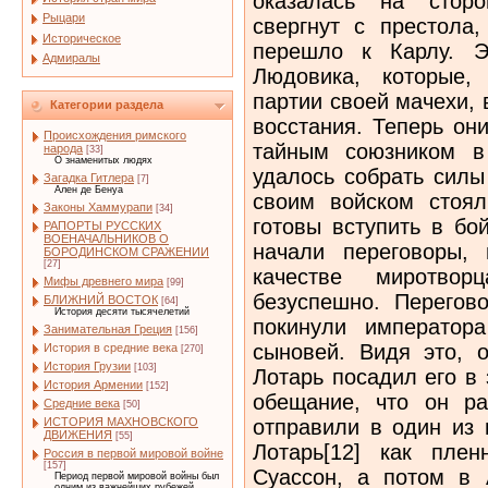
оказалась на стор
Рыцари
свергнут с престола,
Историческое
перешло к Карлу. Э
Адмиралы
Людовика, которые,
партии своей мачехи, 
Категории раздела
восстания. Теперь он
Происхождения римского
тайным союзником в
народа
[33]
О знаменитых людях
удалось собрать силы
Загадка Гитлера
[7]
Ален де Бенуа
своим войском стоя
Законы Хаммурапи
[34]
готовы вступить в бо
РАПОРТЫ РУССКИХ
ВОЕНАЧАЛЬНИКОВ О
начали переговоры,
БОРОДИНСКОМ СРАЖЕНИИ
[27]
качестве миротвор
Мифы древнего мира
[99]
безуспешно. Перегово
БЛИЖНИЙ ВОСТОК
[64]
История десяти тысячелетий
покинули император
Занимательная Греция
[156]
сыновей. Видя это, 
История в средние века
[270]
История Грузии
[103]
Лотарь посадил его в
История Армении
[152]
обещание, что он р
Средние века
[50]
отправили в один из 
ИСТОРИЯ МАХНОВСКОГО
ДВИЖЕНИЯ
[55]
Лотарь[12] как пле
Россия в первой мировой войне
[157]
Суассон, а потом в 
Период первой мировой войны был
одним из важнейших рубежей