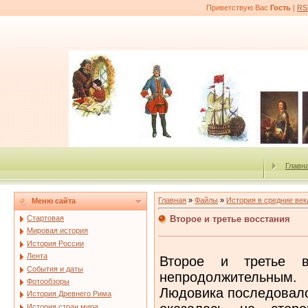
Приветствую Вас
Гость
|
RS
Главн
Главная
»
Файлы
»
История в средние век
Меню сайта
Второе и третье восстания
Стартовая
Мировая история
История России
Лента
Второе и третье 
События и даты
непродолжительным.
Фотообзоры
Людовика последовало 
История Древнего Рима
История стран мира