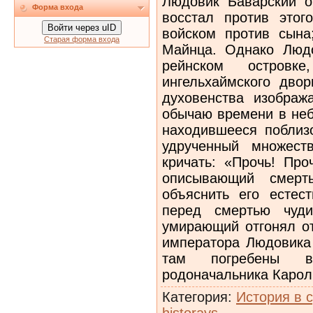
Людовик Баварский о
Форма входа
восстал против этог
Войти через uID
войском против сына
Старая форма входа
Майнца. Однако Люд
рейнском островк
ингельхаймского двор
духовенства изображ
обычаю времени в неб
находившееся поблиз
удрученный множест
кричать: «Прочь! Про
описывающий смерт
объяснить его естес
перед смертью чуд
умирающий отгонял от
императора Людовика
там погребены в
родоначальника Карол
Категория
:
История в 
historays