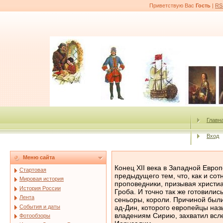
Приветствую Вас
Гость
|
RS
Главн
Вход
Меню сайта
Конец XII века в Западной Европ
Стартовая
предыдущего тем, что, как и со
Мировая история
проповедники, призывая христи
История России
Гроба. И точно так же готовилис
Лента
сеньоры, короли. Причиной были
События и даты
ад-Дин, которого европейцы на
владениям Сирию, захватил всле
Фотообзоры