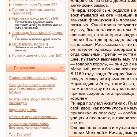
концов счел за благо держать же
Тайная история Украины
английских замков.
[54]
Полная история рыцарских
Ричард, второй сын, родился в 
орденов
[40]
воспитывался на юге Франции, 
Крестовый поход на Русь
[62]
языками французский и прованса
Полны чудес сказанья давно
латынью. Юный принц получил п
минувших дней Про громкие деянья
былых богатырей
музыку, был неплохим поэтом. А
Александр Васильевич Суворов
физически, он мастерски владе
[29]
Генрих II загодя предвидел рас
Его жизнь и военная деятельность
сыновьями. Рассказывают, что н
От Петра до Павла
[48]
Забытая история Российской
он повелел однажды изобразить 
империи
отца крыльями, третий — когтями
История древнего Востока
[1107]
шее, пытается выклевать ему гл
— говорил король, — они до сме
Популярное
Младший, кого я больше всех лю
В 1169 году, когда Ричарду было
Появление Ливонского ордена
раздел между четырьмя «орлята
Нормандию и Анжу, третий сын
Смерть брата имеретинского
по малолетству не получил над
царя Александра, царевича
Мамуки
причем сохранил это прозвище, 
королем.
Македония и Греция после смерти
Ричард получил Аквитанию, Пуат
Александра
свой двор, как потянулось к нем
Лидия и царь Крез
привлекал их повсюду, — сообща
Италия. Избрание Григория VII.
улицах и площадях, и говорилось
свете».
Мраморное кресло Карла
Однако пора стихов и музыки за
Великого. Аахенскии собор.
Генрих Молодой и Ричард выступ
Тулл Гостилий