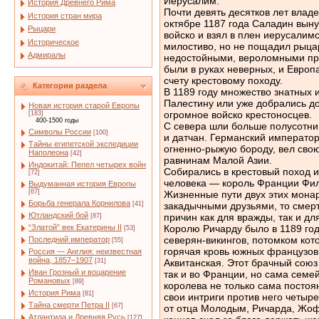
Иерусалим.
История Древнего Рима
Почти девять десятков лет влад
История стран мира
октябре 1187 года Саладин вын
Рыцари
войско и взял в плен иерусалим
Историческое
милостиво, но не пощадил рыца
Адмиралы
недостойными, вероломными про
были в руках неверных, и Европа
счету крестовому походу.
Категории раздела
В 1189 году множество знатных 
Палестину или уже добрались до
Новая история старой Европы
огромное войско крестоносцев.
[183]
400-1500 годы
С севера шли больше полусотни
Символы России
[100]
и датчан. Германский император
Тайны египетской экспедиции
огненно-рыжую бороду, вел сво
Наполеона
[42]
равнинам Малой Азии.
Индокитай: Пепел четырех войн
Собирались в крестовый поход и
[72]
человека — король Франции Филип
Выдуманная история Европы
[67]
Жизненные пути двух этих монар
Борьба генерала Корнилова
[41]
закадычными друзьями, то смер
Ютландский бой
причин как для вражды, так и дл
[87]
“Златой” век Екатерины II
Королю Ричарду было в 1189 году
[53]
северян-викингов, потомком кото
Последний император
[55]
горячая кровь южных французов,
Россия — Англия: неизвестная
война, 1857–1907
[31]
Аквитанская. Этот брачный союз
Иван Грозный и воцарение
так и во Франции, но сама сем
Романовых
[89]
королева не только сама постоя
История Рима
[81]
свои интриги против него четыр
Тайна смерти Петра II
[67]
от отца Молодым, Ричарда, Жофф
Атлантида и Древняя Русь
[127]