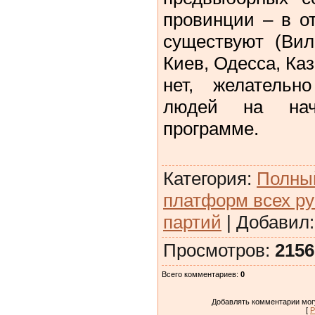
провинции – в о
существуют (Вил
Киев, Одесса, Каз
нет, желательн
людей на нач
программе.
Категория
:
Полны
платформ всех ру
партий
|
Добавил
Просмотров
:
2156
Всего комментариев
:
0
Добавлять комментарии могу
[
Р