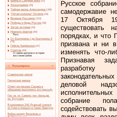
Война в Средние века
Русское собрани
[52]
Хронография
[50]
самодержавие н
Тайная жизнь Александра I
[89]
“Пятая колонна” Гитлера
[34]
17 Октября 1
Великие Россияне
[103]
Победы и беды России
[39]
существовать 
Зигзаг истории
[34]
Немного фактов
[64]
порядках, и что 
Русь
От Екатерины I до Екатерины II
призвана и ни в
[75]
Гибель Карфагена
[47]
изменять что-ли
Спартак
[93]
О самом крупном в истории
восстании рабов.
Признавая за
разработк
Популярное
законодатель
Славянские земли
Греческие имена
деловой над
Ответ на письмо Сахака и
обещание выполнить его просьбу
исполнительн
Ген.-м. гр. Сиверс ген.-фельдм.
собрание пол
кн. Кутузову
В короникон 240 Луарсаб снялся
содействовать в
из Гори и пришел в Гарис-Вархуну
Война между Вельфом и
думу всех разд