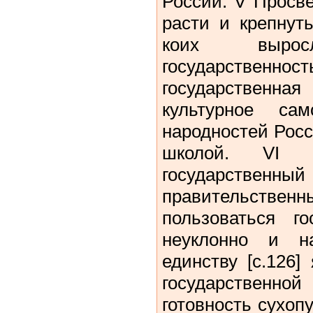
России. V Просв
расти и крепнут
коих выро
государствен
государственная
культурное сам
народностей Росс
школой. VI 
государстве
правительствен
пользоваться го
неуклонно и н
единству [c.126]
государственн
готовность сухоп