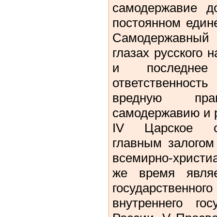
самодержавие д
постоянном един
Самодержавный 
глазах русского 
и последне
ответственност
вредную прав
самодержавию и р
IV Царское с
главным залогом
всемирно-христи
же время являе
государствен
внутреннего гос