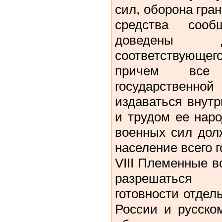
сил, оборона гра
средства соо
доведены д
соответствующ
причем все
государствен
издаваться внут
и трудом ее нар
военных сил дол
население всего г
VIII Племенные 
разрешаться 
готовности отдел
России и русско