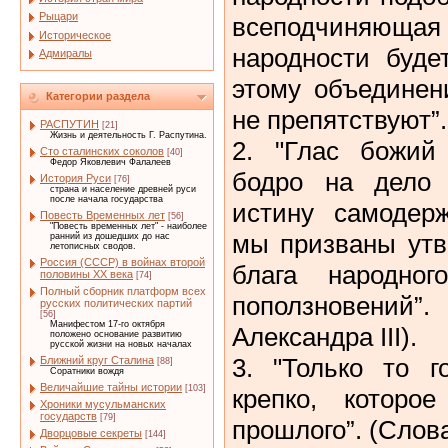
Рыцари
всеподчиняющ
Историческое
народности буде
Адмиралы
этому объединен
Категории раздела
не препятствуют”.
РАСПУТИН
[21]
Жизнь и деятельность Г. Распутина.
2. "Глас божий
Сто сталинских соколов
[40]
Федор Яковлевич Фалалеев
бодро на дело
История Руси
[76]
страна и население древней руси
после начала государства
истину самодерж
Повесть Временных лет
[56]
"Повесть временных лет" - наиболее
мы призваны утв
ранний из дошедших до нас
летописных сводов.
Россия (СССР) в войнах второй
блага народно
половины XX века
[74]
Полный сборник платформ всех
поползновений
русских политических партий
[56]
Манифестом 17-го октября
Александра III).
положено основание развитию
русской жизни на новых началах
3. "Только то г
Ближний круг Сталина
[88]
Соратники вождя
Величайшие тайны истории
[103]
крепко, которо
Хроники мусульманских
государств
[79]
прошлого”. (Слова
Дворцовые секреты
[144]