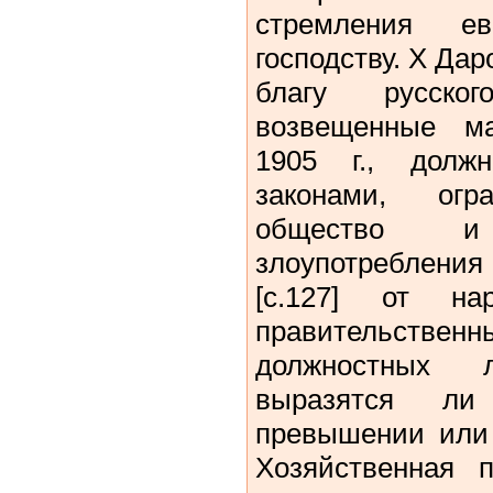
стремления е
господству. Х Да
благу русско
возвещенные м
1905 г., долж
законами, огр
общество и
злоупотребления
[c.127] от н
правительстве
должностных 
выразятся л
превышении или 
Хозяйственная 