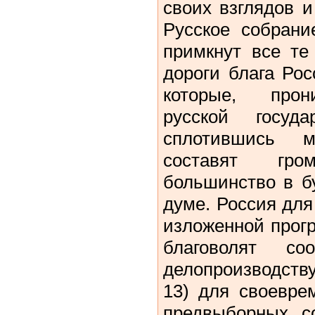
своих взглядов 
Русское собрани
примкнут все те
дороги блага Рос
которые, прон
русской госуд
сплотившись м
составят гро
большинство в б
думе. Россия дл
изложенной прог
благоволят с
делопроизводств
13) для своевре
предвыборных с