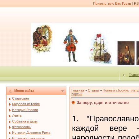
Приветствую Вас
Гость
|
RS
Главн
Главная
»
Статьи
»
Полный сборник платф
Меню сайта
партий
Стартовая
За веру, царя и отечество
Мировая история
История России
Лента
1. "Православн
События и даты
каждой вере –
Фотообзоры
История Древнего Рима
народности подо
История стран мира