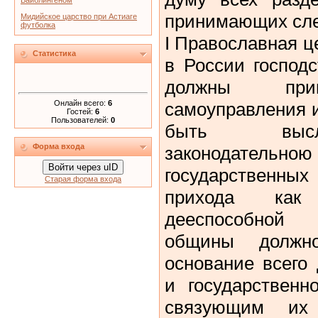
Вайблингеном
принимающих сл
Мидийское царство при Астиаге
футболка
I Православная ц
Статистика
в России господ
должны прин
Онлайн всего:
6
самоуправления и
Гостей:
6
Пользователей:
0
быть выслу
Форма входа
законодательно
Войти через uID
государственных
Старая форма входа
прихода как
дееспособной 
общины должн
основание всего
и государственн
связующим их