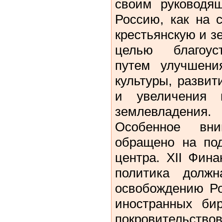
своим руководя
Россию, как на 
крестьянскую и з
целью благоуст
путем улучшения
культуры, разви
и увеличения п
землевладения.
Особенное вн
обращено на под
центра. ХII Фин
политика долж
освобождению Ро
иностранных би
покровительст