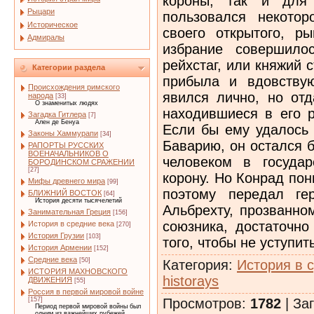
короны, так и для 
Рыцари
пользовался некотор
Историческое
своего открытого, ры
Адмиралы
избрание совершило
рейхстаг, или княжий 
Категории раздела
прибыла и вдовству
Происхождения римского
явился лично, но отд
народа
[33]
О знаменитых людях
находившиеся в его р
Загадка Гитлера
[7]
Ален де Бенуа
Если бы ему удалось 
Законы Хаммурапи
[34]
Баварию, он остался 
РАПОРТЫ РУССКИХ
ВОЕНАЧАЛЬНИКОВ О
человеком в государ
БОРОДИНСКОМ СРАЖЕНИИ
[27]
корону. Но Конрад пон
Мифы древнего мира
[99]
поэтому передал ге
БЛИЖНИЙ ВОСТОК
[64]
История десяти тысячелетий
Альбрехту, прозванно
Занимательная Греция
[156]
союзника, достаточно
История в средние века
[270]
История Грузии
[103]
того, чтобы не уступи
История Армении
[152]
Средние века
[50]
Категория
:
История в 
ИСТОРИЯ МАХНОВСКОГО
historays
ДВИЖЕНИЯ
[55]
Россия в первой мировой войне
Просмотров
:
1782
|
Заг
[157]
Период первой мировой войны был
одним из важнейших рубежей