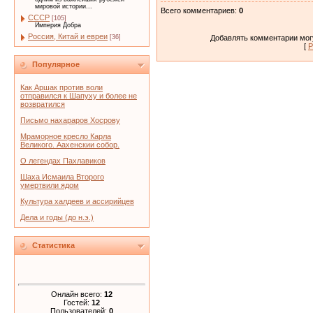
мировой истории...
Всего комментариев
:
0
СССР
[105]
Империя Добра
Россия, Китай и евреи
Добавлять комментарии могу
[36]
[
Р
Популярное
Как Аршак против воли
отправился к Шапуху и более не
возвратился
Письмо нахараров Хосрову
Мраморное кресло Карла
Великого. Аахенскии собор.
О легендах Пахлавиков
Шаха Исмаила Второго
умертвили ядом
Культура халдеев и ассирийцев
Дела и годы (до н.э.)
Статистика
Онлайн всего:
12
Гостей:
12
Пользователей:
0