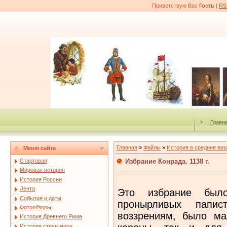
Приветствую Вас
Гость
|
RS
Главн
Главная
»
Файлы
»
История в средние век
Меню сайта
Избрание Конрада. 1138 г.
Стартовая
Мировая история
История России
Лента
Это избрание был
События и даты
пронырливых папис
Фотообзоры
воззрениям, было ма
История Древнего Рима
История стран мира