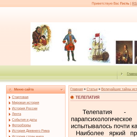
Приветствую Вас
Гость
|
RS
Главн
Главная
»
Статьи
»
Величайшие тайны ис
Меню сайта
ТЕЛЕПАТИЯ
Стартовая
Мировая история
История России
Телепатия - наи
Лента
парапсихологическо
События и даты
испытывалось почти к
Фотообзоры
История Древнего Рима
Наиболее яркий при
История стран мира