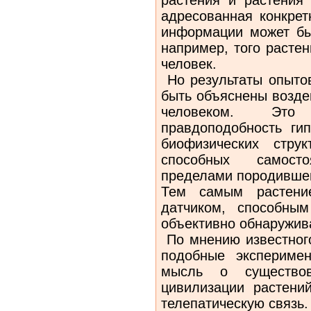
адресованная конкрет
информации может быт
например, того расте
человек.
Но результаты опытов
быть объяснены возде
человеком. Это
правдоподобность ги
биофизических струк
способных самост
пределами породившег
Тем самым растение
датчиком, способны
объективно обнаружива
По мнению известного
подобные экспериме
мысль о существов
цивилизации растени
телепатическую связь.