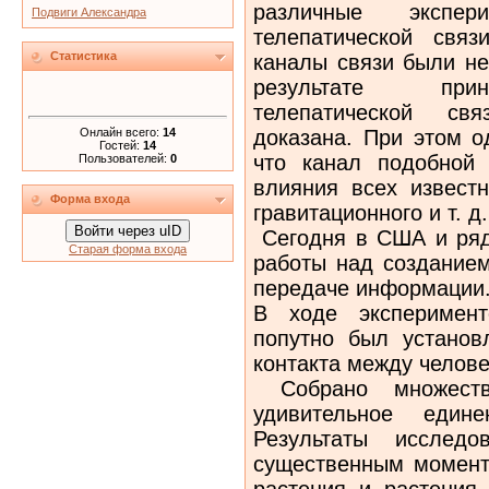
различные экспе
Подвиги Александра
телепатической связ
Статистика
каналы связи были не
результате прин
телепатической св
Онлайн всего:
14
доказана. При этом о
Гостей:
14
что канал подобной
Пользователей:
0
влияния всех известн
Форма входа
гравитационного и т. д.
Войти через uID
Сегодня в США и ряд
Старая форма входа
работы над созданием
передаче информации
В ходе эксперимент
попутно был установ
контакта между челове
Собрано множеств
удивительное един
Результаты исслед
существенным моменто
растения и растения 