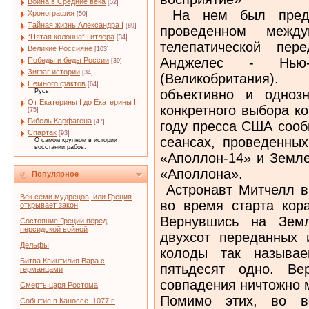
Война в Средние века
[52]
На нем был предс
Хронография
[50]
Тайная жизнь Александра I
[89]
проведенном между
“Пятая колонна” Гитлера
[34]
телепатической пер
Великие Россияне
[103]
Анджелес - Нью
Победы и беды России
[39]
Зигзаг истории
[34]
(Великобритания).
Немного фактов
[64]
объективно и однозн
Русь
От Екатерины I до Екатерины II
конкретного выбора к
[75]
Гибель Карфагена
[47]
году пресса США сооб
Спартак
[93]
сеансах, проведенны
О самом крупном в истории
восстании рабов.
«Аполлон-14» и Земле
«Аполлона».
Популярное
Астронавт Митчелл в
Век семи мудрецов, или Греция
во время старта кор
открывает закон
Вернувшись на Земл
Состояние Греции перед
персидской войной
двухсот переданных
Дельфы
колоды так называе
Битва Квинтилия Вара с
пятьдесят одно. Вер
германцами
совпадения ничтожно м
Смерть царя Ростома
Помимо этих, во в
Событие в Каноссе. 1077 г.