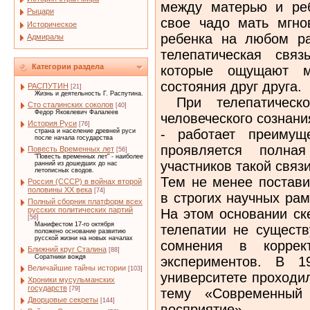
между матерью и ре
Рыцари
свое чадо мать мгно
Историческое
ребенка на любом ра
Адмиралы
телепатическая свя
Категории раздела
которые ощущают м
состояния друг друга.
РАСПУТИН
[21]
Жизнь и деятельность Г. Распутина.
При телепатическо
Сто сталинских соколов
[40]
Федор Яковлевич Фалалеев
человеческого сознани
История Руси
[76]
- работает преимущ
страна и население древней руси
после начала государства
проявляется полна
Повесть Временных лет
[56]
"Повесть временных лет" - наиболее
участников такой связи
ранний из дошедших до нас
летописных сводов.
Тем не менее постави
Россия (СССР) в войнах второй
половины XX века
[74]
в строгих научных ра
Полный сборник платформ всех
русских политических партий
На этом основании ск
[56]
Манифестом 17-го октября
телепатии не существ
положено основание развитию
русской жизни на новых началах
сомнения в коррект
Ближний круг Сталина
[88]
Соратники вождя
экспериментов. В 1
Величайшие тайны истории
[103]
университете проходи
Хроники мусульманских
государств
[79]
тему «Современный 
Дворцовые секреты
[144]
восприятие»