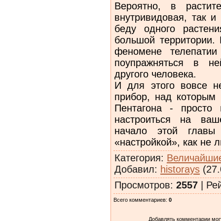
Вероятно, в растит
внутривидовая, так и
беду одного растен
большой территории. 
феномене телепатии
поупражняться в не
другого человека.
И для этого вовсе н
прибор, над которым 
Пентагона - просто
настроиться на ваш
начало этой главы
«настройкой», как не 
Категория
:
Величайшие
Добавил
:
historays
(27.
Просмотров
:
2557
|
Ре
Всего комментариев
:
0
Добавлять комментарии могу