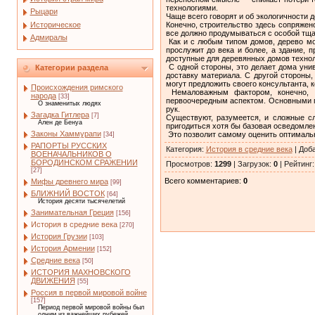
технологиями.
Рыцари
Чаще всего говорят и об экологичности 
Историческое
Конечно, строительство здесь сопряже
все должно продумываться с особой тщ
Адмиралы
Как и с любым типом домов, дерево мо
прослужит до века и более, а здание, 
доступные для деревянных домов технол
С одной стороны, это делает дома унив
Категории раздела
доставку материала. С другой стороны
могут предложить своего консультанта,
Происхождения римского
Немаловажным фактором, конечно, я
народа
[33]
первоочередным аспектом. Основными пу
О знаменитых людях
рук.
Загадка Гитлера
[7]
Существуют, разумеется, и сложные с
Ален де Бенуа
пригодиться хотя бы базовая осведомлен
Законы Хаммурапи
Это позволит самому оценить оптимальн
[34]
РАПОРТЫ РУССКИХ
Категория
:
История в средние века
|
Доб
ВОЕНАЧАЛЬНИКОВ О
БОРОДИНСКОМ СРАЖЕНИИ
Просмотров
:
1299
|
Загрузок
:
0
|
Рейтинг
[27]
Всего комментариев
:
0
Мифы древнего мира
[99]
БЛИЖНИЙ ВОСТОК
[64]
История десяти тысячелетий
Занимательная Греция
[156]
История в средние века
[270]
История Грузии
[103]
История Армении
[152]
Средние века
[50]
ИСТОРИЯ МАХНОВСКОГО
ДВИЖЕНИЯ
[55]
Россия в первой мировой войне
[157]
Период первой мировой войны был
одним из важнейших рубежей