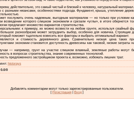
дерева; действительно, это самый чистый и близкий к человеку, натуральный материал.
но с разными нюансами, особенностями подхода. Фундамент, крыша, утепление дерев
ательностью.
жет послужить очень надежным, выгодным материалом — но только при условии ка
при возведении которого слишком экономили и срезали «углы», в итоге обернется 
огии предлагают множество вариантов строительства.
ерсальными: к примеру, их можно возвести на любом грунте, используя свайный фу
, большое разнообразие может затруднить выбор, особенно для новичка. Строящие
 который поможет тщательно взвесить все факторы и выбрать оптимальный вариант.
вляется и стоимость деревянного дома. Сравнительно низкая цена таких про
нктами экономии становится доступность древесины как таковой, низкие затраты на
лучаи — например, грунт на участке слишком влажный, земляные работы могут б
ность в вопросах строительства, знание современных технологий.
ость предложенного застройщиком проекта и, возможно, избежать лишних трат.
авил
:
historays
:
0.0
/
0
Добавлять комментарии могут только зарегистрированные пользователи.
[
Регистрация
|
Вход
]