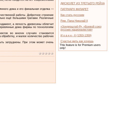
ДИСКОЛЕТ ИЗ ТРЕТЬЕГО РЕЙХА
янного дома и его финальная отделка —
ПАТРИАРХ ФИЛАРЕТ
чественной работы. Добротное строение
Как стать русским
только ещё большими тратами. Различные
Рим. Папа Николай II
ндамент, а легкость древесины облегчит
«Зондерштаб-Р», «Боевой союз
 деревянные дома фирмы по технологиям
русских националистов»
ектов во многих случаях становится
И о а н н - II (1353-1359)
 обработку, и малое количество рабочих
Счастье жить как хочешь
ыть затруднены. При этом может очень
This feature is for Premium users
only!