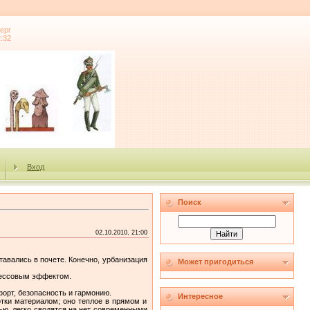
ерг
2:32
Вход
Поиск
02.10.2010, 21:00
авались в почете. Конечно, урбанизация
Может пригодиться
трессовым эффектом.
орт, безопасность и гармонию.
Интересное
тки материалом; оно теплое в прямом и
тью, легко сводятся на нет современными