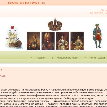
Приветствую Вас
Гость
|
RSS
Четв
06.08.2026, 1
Главная
Мировая история
Регистрация
ка
ома
были основным типом жилья на Руси, и на протяжении последующих веков всегда ост
ь жизни людей, основная масса населения стала проживать в бетонных мегаполисах.
оно ценно не только своими физическими качествами, но и психологическим, антис
новь склоняется к древесине и загородным домам. Выбор деревянного дома
ание, способное стать родовым гнездом — это отличный способ обеспечить себе комф
ь долго: оно и достаточно легкое, и, пожалуй, является самым простым для обрабо
ла и ценится за свой вид. А такие недостатки, как уязвимость перед огнем и сырос