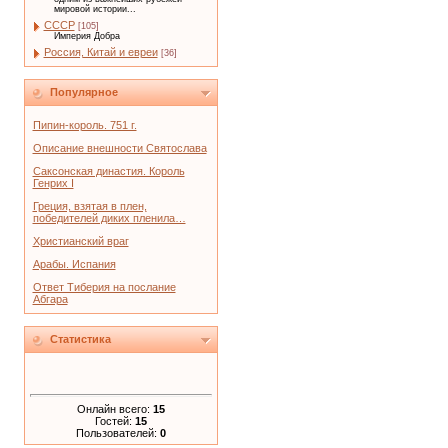
мировой истории...
СССР
[105]
Империя Добра
Россия, Китай и евреи
[36]
Популярное
Пипин-король. 751 г.
Описание внешности Святослава
Саксонская династия. Король
Генрих I
Греция, взятая в плен,
победителей диких пленила…
Христианский враг
Арабы. Испания
Ответ Тиберия на послание
Абгара
Статистика
Онлайн всего:
15
Гостей:
15
Пользователей:
0