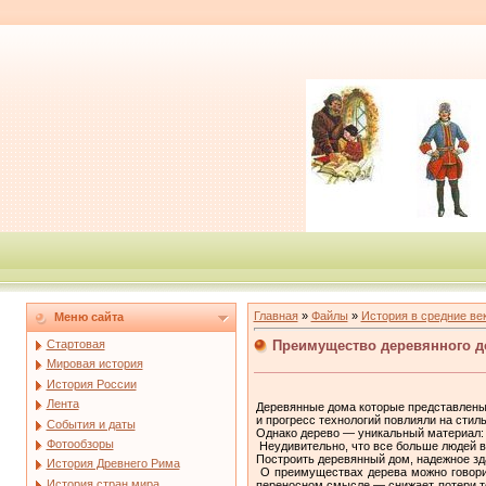
Главная
»
Файлы
»
История в средние ве
Меню сайта
Преимущество деревянного д
Стартовая
Мировая история
История России
Лента
Деревянные дома которые представлены 
и прогресс технологий повлияли на стил
События и даты
Однако дерево — уникальный материал: 
Фотообзоры
Неудивительно, что все больше людей в
Построить деревянный дом, надежное зд
История Древнего Рима
О преимуществах дерева можно говорит
История стран мира
переносном смысле — снижает потери теп