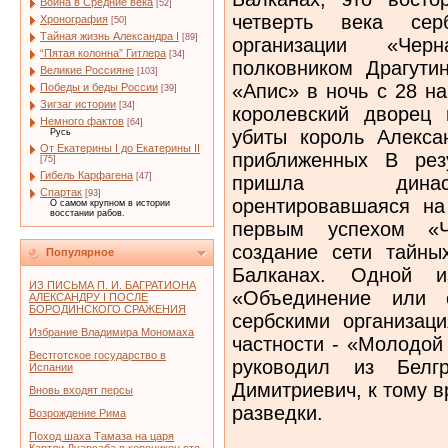
Война в Средние века
[52]
четверть века се
Хронография
[50]
Тайная жизнь Александра I
[89]
организации «Чер
“Пятая колонна” Гитлера
[34]
полковником Драгути
Великие Россияне
[103]
«Апис» в ночь с 28 н
Победы и беды России
[39]
Зигзаг истории
[34]
королевский дворец
Немного фактов
[64]
убиты король Алекса
Русь
От Екатерины I до Екатерины II
приближенных В рез
[75]
Гибель Карфагена
[47]
пришла династ
Спартак
[93]
орентировавшаяся н
О самом крупном в истории
восстании рабов.
первым успехом «Ч
создание сети тайны
Популярное
Балканах. Одной и
ИЗ ПИСЬМА П. И. БАГРАТИОНА
«Объединение или с
АЛЕКСАНДРУ I ПОСЛЕ
БОРОДИНСКОГО СРАЖЕНИЯ
сербскими организац
Избрание Владимира Мономаха
частности - «Молодой
Вестготское государство в
руководил из Белг
Испании
Димитриевич, к тому 
Вновь входят персы
разведки.
Возрождение Рима
Поход шаха Тамаза на царя