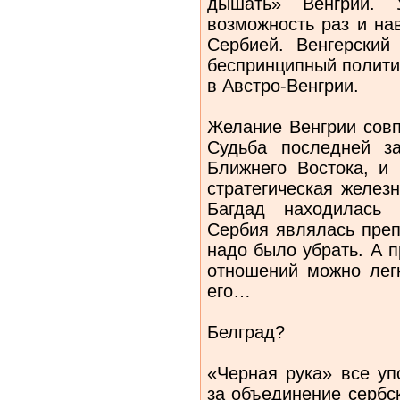
дышать» Венгрии. У
возможность раз и на
Сербией. Венгерский
беспринципный полити
в Австро-Венгрии.
Желание Венгрии совп
Судьба последней з
Ближнего Востока, и 
стратегическая желез
Багдад находилась 
Сербия являлась преп
надо было убрать. А п
отношений можно легк
его…
Белград?
«Черная рука» все уп
за объединение сербс