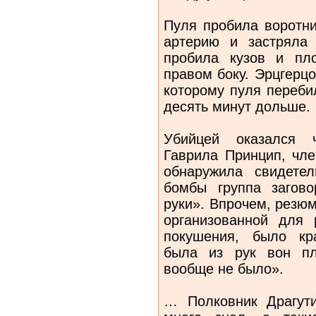
Пуля пробила воротни
артерию и застряла 
пробила кузов и пло
правом боку. Эрцгерцо
которому пуля переби
десять минут дольше.
Убийцей оказался ч
Гаврила Принцип, чл
обнаружила свидетел
бомбы группа загов
руки». Впрочем, резю
организованной для 
покушения, было кр
была из рук вон пл
вообще не было».
… Полковник Драгут