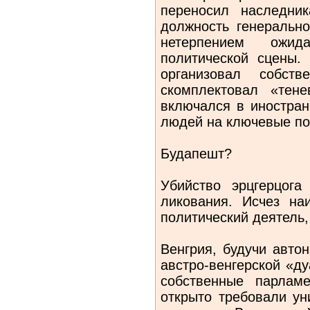
переносил наследник
должность генерально
нетерпением ожи
политической сцены.
организовал собств
скомплектовал «тене
включался в иностран
людей на ключевые п
Будапешт?
Убийство эрцгерцог
ликования. Исчез на
политический деятель,
Венгрия, будучи авто
австро-венгерской «д
собственные парламе
открыто требовали у