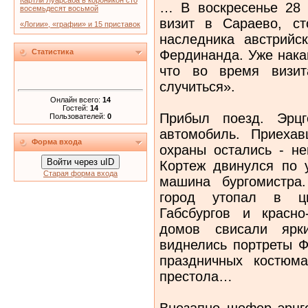
Картли Луарсаба в короникон сто
… В воскресенье 28 
восемьдесят восьмой
визит в Сараево, ст
«Логии», «графии» и 15 приставок
наследника австрийск
Фердинанда. Уже нака
Статистика
что во время визит
случиться».
Онлайн всего:
14
Гостей:
14
Прибыл поезд. Эрцг
Пользователей:
0
автомобиль. Приеха
Форма входа
охраны остались - не
Войти через uID
Кортеж двинулся по 
Старая форма входа
машина бургомистра
город утопал в цв
Габсбургов и красно
домов свисали ярк
виднелись портреты Ф
праздничных костюма
престола…
Внезапно шофер эрцг