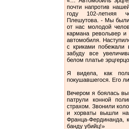
«… Автомобиль эрцге
почти напротив нашей
году 102-летняя ч
Плешутова. - Мы были
от нас молодой чело
кармана револьвер и 
автомобиля. Наступил
с криками побежали 
забуду все увеличив
белом платье эрцгерц
Я видела, как пол
покушавшегося. Его л
Вечером я боялась вы
патрули конной поли
страхом. Звонили кол
и хорваты вышли на
Франца-Фердинанда, к
банду убийц!»