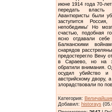
июне 1914 года 70-ле
передать власть п
Авантюристы были уб
заступится Росси
непобедимы' Но мозг
счастью, подобная г
ясно отдавали себе
Балканскими войнам
снарядов расстреляны
предостерегло Вену о
в Сараево, но на э
обратили внимания. О
осудил убийство и 
австрийскому двору, а
злорадствовали по по
Категория
:
Величайшие
Добавил
:
historays
(05.
Просмотров
:
2647
|
Ре