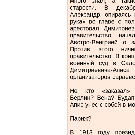
много знал, а так
старости. В декаб
Александр, опираясь 
рука» во главе с по
арестовал Димитрие
правительство нача
Австро-Венгрией о з
Против этого нич
правительство. В кон
военный суд в Сало
Димитриевича-Аписа
организаторов сараевс
Но кто «заказал» 
Берлин? Вена? Будап
Апис унес с собой в м
Париж?
В 1913 году презид