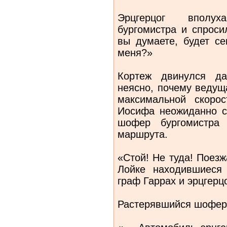
Эрцгерцог вполу
бургомистра и спроси
вы думаете, будет с
меня?»
Кортеж двинулся да
неясно, почему ведущ
максимальной скоро
Иосифа неожиданно с
шофер бургомистра 
маршрута.
«Стой! Не туда! Поезж
Лойке находившиеся
граф Гаррах и эрцгерцо
Растерявшийся шофер