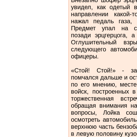
увидел, как одетый 
направлении какой-т
нажал педаль газа,
Предмет упал на с
позади эрцгерцога, а
Оглушительный взр
следующего автомоб
офицеры.
«Стой! Стой!» - за
помчался дальше и ос
по его мнению, месте
войск, построенных в
торжественная встр
обращая внимания на
вопросы, Лойка сош
осмотреть автомобиль
верхнюю часть бензоба
в левую половину кузо