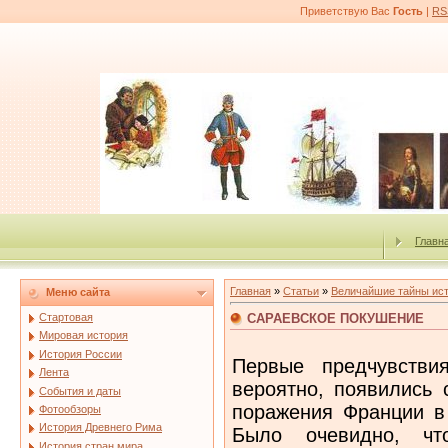
Приветствую Вас
Гость
|
RS
Главн
Главная
»
Статьи
»
Величайшие тайны ис
Меню сайта
САРАЕВСКОЕ ПОКУШЕНИЕ
Стартовая
Мировая история
История России
Первые предчувстви
Лента
вероятно, появились 
События и даты
поражения Франции в
Фотообзоры
История Древнего Рима
Было очевидно, ч
История стран мира