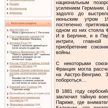
национальным позор
Рыцари
усилением Германии. 
Историческое
задолго до выстрел
Адмиралы
июньским утром 1
Категории раздела
постепенно притяги
одном из них стояла 
РАСПУТИН
[21]
Жизнь и деятельность Г. Распутина.
И в Берлине, и в Па
Сто сталинских соколов
[40]
Федор Яковлевич Фалалеев
интриги, главной
История Руси
[76]
приобретение союзн
страна и население древней руси
после начала государства
войны.
Повесть Временных лет
[56]
"Повесть временных лет" - наиболее
ранний из дошедших до нас
летописных сводов.
С некоторыми союз
Россия (СССР) в войнах второй
половины XX века
[74]
Франция могла рассчи
Полный сборник платформ всех
русских политических партий
на Австро-Венгрию. 
[56]
Манифестом 17-го октября
побороться…
положено основание развитию
русской жизни на новых началах
Ближний круг Сталина
[88]
Соратники вождя
В 1881 году сербски
Величайшие тайны истории
[103]
заключил тайную вое
Хроники мусульманских
государств
[79]
Париже, где внимате
Дворцовые секреты
[144]
Балканах, это восто