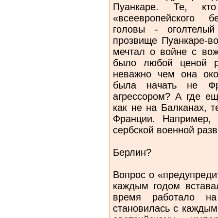
Пуанкаре. Те, кт
«всеевропейского б
головы - оголтелый
прозвище Пуанкаре-во
мечтал о войне с во
было любой ценой р
неважно чем она око
была начать не Фр
агрессором? А где ещ
как не на Балканах, 
Франции. Например, 
сербской военной раз
Берлин?
Вопрос о «предупреди
каждым годом вставал
время работало на
становилась с каждым