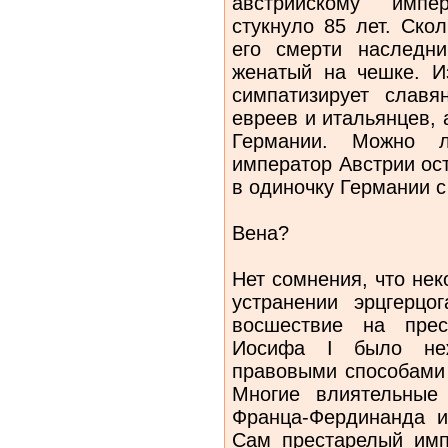
австрийскому импе
стукнуло 85 лет. Ско
его смерти наследни
женатый на чешке. И
симпатизирует славя
евреев и итальянцев, 
Германии. Можно л
император Австрии ос
в одиночку Германии 
Вена?
Нет сомнения, что нек
устранении эрцгерцо
восшествие на прес
Иосифа I было неж
правовыми способами 
Многие влиятельные
Франца-Фердинанда и 
Сам престарелый имп