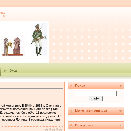
ица
5:18
Вход
Поиск
ной механики. В ВМФ с 1935 г. Окончил в
ребительного авиационного полка (14я
Может пригодиться
 21 воздушном бою сбил 11 вражеских
. окончил Военно‑Воздушную академию. С
н орденом Ленина, 3 орденами Красного
Интересное