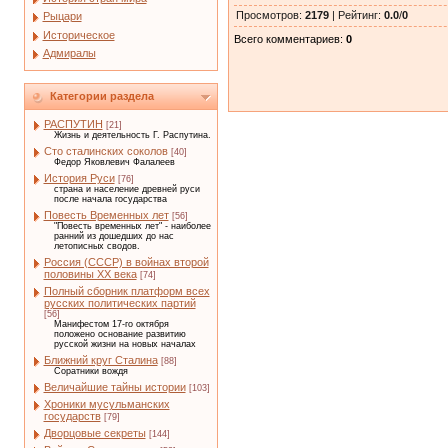
Просмотров
:
2179
|
Рейтинг
:
0.0
/
0
Рыцари
Историческое
Всего комментариев
:
0
Адмиралы
Категории раздела
РАСПУТИН
[21]
Жизнь и деятельность Г. Распутина.
Сто сталинских соколов
[40]
Федор Яковлевич Фалалеев
История Руси
[76]
страна и население древней руси
после начала государства
Повесть Временных лет
[56]
"Повесть временных лет" - наиболее
ранний из дошедших до нас
летописных сводов.
Россия (СССР) в войнах второй
половины XX века
[74]
Полный сборник платформ всех
русских политических партий
[56]
Манифестом 17-го октября
положено основание развитию
русской жизни на новых началах
Ближний круг Сталина
[88]
Соратники вождя
Величайшие тайны истории
[103]
Хроники мусульманских
государств
[79]
Дворцовые секреты
[144]