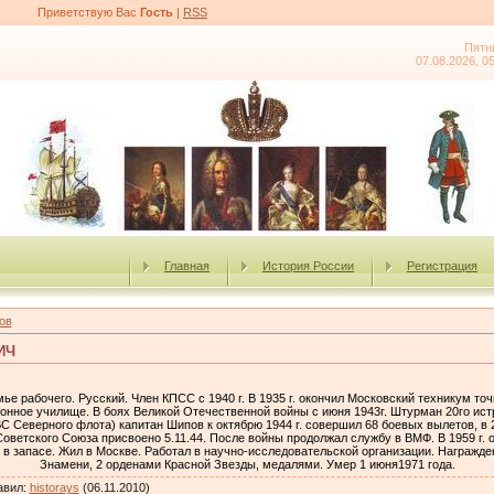
Приветствую Вас
Гость
|
RSS
Пятн
07.08.2026, 0
Главная
История России
Регистрация
ов
ИЧ
мье рабочего. Русский. Член КПСС с 1940 г. В 1935 г. окончил Московский техникум точ
ионное училище. В боях Великой Отечественной войны с июня 1943г. Штурман 20го ист
 Северного флота) капитан Шипов к октябрю 1944 г. совершил 68 боевых вылетов, в
Советского Союза присвоено 5.11.44. После войны продолжал службу в ВМФ. В 1959 г
 в запасе. Жил в Москве. Работал в научно‑исследовательской организации. Награжде
Знамени, 2 орденами Красной Звезды, медалями. Умер 1 июня1971 года.
авил
:
historays
(06.11.2010)