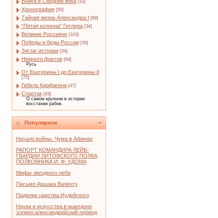
Война в Средние века
[52]
Хронография
[50]
Тайная жизнь Александра I
[89]
“Пятая колонна” Гитлера
[34]
Великие Россияне
[103]
Победы и беды России
[39]
Зигзаг истории
[34]
Немного фактов
[64]
Русь
От Екатерины I до Екатерины II
[75]
Гибель Карфагена
[47]
Спартак
[93]
О самом крупном в истории
восстании рабов.
Популярное
Начало войны. Чума в Афинах
РАПОРТ КОМАНДИРА ЛЕЙБ-
ГВАРДИИ ЛИТОВСКОГО ПОЛКА
ПОЛКОВНИКА И. Ф. УДОМА
Мифы звездного неба
Письмо Аршака Валенту
Падение царства Иудейского
Науки и искусства в македоно
эллино александрийский период