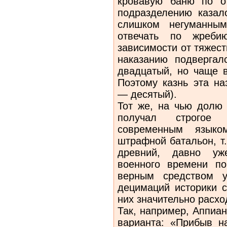
кровавую баню по о
подразделению казал
слишком негуманны
отвечать по жреби
зависимости от тяжес
наказанию подверга
двадцатый, но чаще в
Поэтому казнь эта на
— десятый).
Тот же, на чью долю
получал строгое
современным языко
штрафной батальон, т.
древний, давно уж
военного времени по
верным средством у
децимаций историки с
них значительно расхо
Так, например, Аппиа
варианта: «Прибыв н