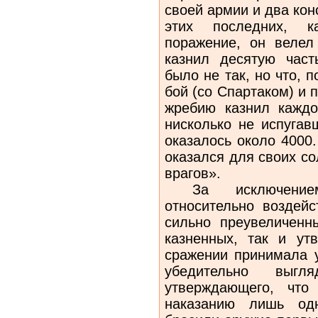
своей армии и два кон
этих последних, к
поражение, он велел
казнил десятую част
было не так, но что, п
бой (со Спартаком) и 
жребию казнил каждог
нисколько не испугав
оказалось около 4000
оказался для своих с
врагов».
За исключением 
относительно воздейс
сильно преувеличенн
казненных, так и ут
сражении принимала у
убедительно выгл
утверждающего, что
наказанию лишь одн