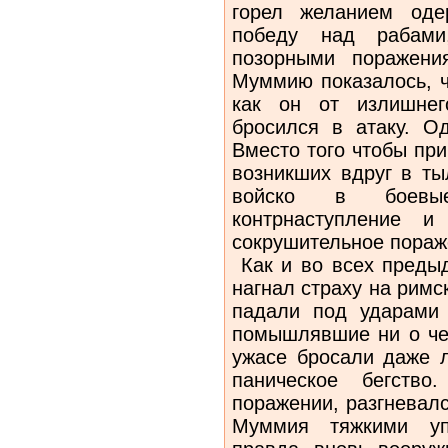
горел желанием оде
победу над рабами
позорными поражени
Муммию показалось, ч
как он от излишнег
бросился в атаку. О
Вместо того чтобы пр
возникших вдруг в ты
войско в боевы
контрнаступление и
сокрушительное пораж
Как и во всех предыд
нагнал страху на римс
падали под ударами 
помышлявшие ни о чем
ужасе бросали даже 
паническое бегство
поражении, разгневал
Муммия тяжкими уп