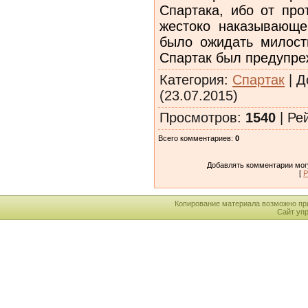
Спартака, ибо от про
жестоко наказывающег
было ожидать милост
Спартак был предупре
Категория
:
Спартак
|
Д
(23.07.2015)
Просмотров
:
1540
|
Ре
Всего комментариев
:
0
Добавлять комментарии могу
[
Р
Копирование материала возможно пр
Сайт уп