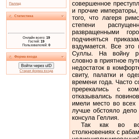
совершенное преступ
Паллад
и прочие императоры,
Статистика
того, что лагеря рим
степени распущ
развращенными гор
Онлайн всего:
19
подчиняться приказ
Гостей:
19
вздумается. Все это
Пользователей:
0
Суллы. На войну ри
Форма входа
словно в приятное пу
Войти через uID
недостаток в комфорт
Старая форма входа
свиту, палатки и од
времени года. Часто с
пререкались с ко
отказывались повинов
имели место во всех 
лучше обстояло дело 
консула Геллия.
Так как во всех
столкновениях с раба
недисциплинированн