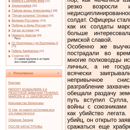
Война в Средние века
[52]
резко возросли
Хронография
[50]
Тайная жизнь Александра I
[89]
недисциплинированн
“Пятая колонна” Гитлера
[34]
солдат. Офицеры стали
Великие Россияне
[103]
как их солдаты маро
Победы и беды России
[39]
Зигзаг истории
[34]
больше интересовал
Немного фактов
[64]
римской славой.
Русь
От Екатерины I до Екатерины II
Особенно же выучк
[75]
Гибель Карфагена
[47]
пострадали во врем
Спартак
[93]
многие полководцы ис
О самом крупном в истории
восстании рабов.
личных, а не госуд
всячески заигрыва
Популярное
непривычное сни
Еретики
разграбление захваче
РАПОРТ КОМАНДИРА 3-й
обещали раздачу зем
ПЕХОТНОЙ ДИВИЗИИ ГЕНЕРАЛ-
МАЙОРА И. Л. ШАХОВСКОГО
путь вступил Сулла
Королевство Беренгара
войны с союзниками 
О том, из какого источника все
как убийство легата.
это повествуется
убийц, он открыто заяв
Обаяние Запада
сражаться еще храбре
ПОСЛЕ КАТАСТРОФЫ