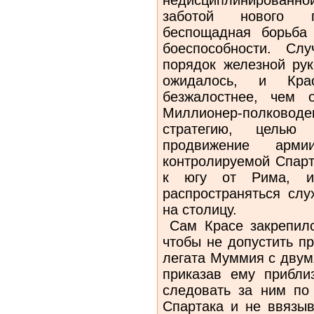
заботой нового 
беспощадная борьба
боеспособности. Сл
порядок железной рук
ожидалось, и Кра
безжалостнее, чем 
Миллионер-полков
стратегию, целью
продвижение ар
контролируемой Спарт
к югу от Рима, и
распространяться слу
на столицу.
Сам Красе закрепилс
чтобы не допустить п
легата Муммия с двум
приказав ему прибли
следовать за ним по 
Спартака и не ввязы