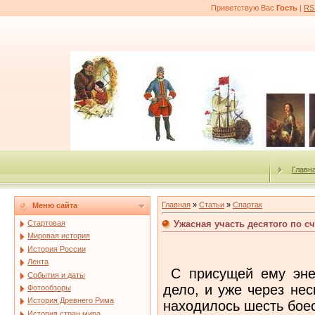
Приветствую Вас
Гость
|
RS
Главн
Главная
»
Статьи
»
Спартак
Меню сайта
Ужасная участь десятого по сч
Стартовая
Мировая история
История России
Лента
С присущей ему энер
События и даты
дело, и уже через не
Фотообзоры
История Древнего Рима
находилось шесть бое
История стран мира