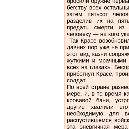
бросили оружие первы
бегству всех остальн
затем пятьсот чело
разделив их на пять
предать смерти из 
человеку — на кого ук
Так Красе возобновил
давних пор уже не пр
этот вид казни сопря
жуткими и мрачными
всех на глазах». Бесп
прибегнул Красе, прои
солдат.
По всей стране разне
мере, и, в то время 
кровавой бани, устр
другие хвалили его
необходимую для во
распустившемся войск
эта энергичная мер