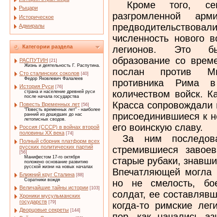
Кроме того, сен
Рыцари
разгромленной ар
Историческое
предводительствовал
Адмиралы
численность нового в
Категории раздела
легионов. Это б
образование со врем
РАСПУТИН
[21]
Жизнь и деятельность Г. Распутина.
послан против Ми
Сто сталинских соколов
[40]
Федор Яковлевич Фалалеев
противника Рима 
История Руси
[76]
количеством войск. К
страна и население древней руси
после начала государства
Красса сопровождали 
Повесть Временных лет
[56]
"Повесть временных лет" - наиболее
присоединившиеся к не
ранний из дошедших до нас
летописных сводов.
его воинскую славу.
Россия (СССР) в войнах второй
половины XX века
[74]
За ним последова
Полный сборник платформ всех
русских политических партий
стремившиеся завоев
[56]
Манифестом 17-го октября
старые рубаки, знавш
положено основание развитию
русской жизни на новых началах
Впечатляющей могла п
Ближний круг Сталина
[88]
Соратники вождя
но не смелость, бое
Величайшие тайны истории
[103]
солдат, ее составляв
Хроники мусульманских
государств
[79]
когда-то римские лег
Дворцовые секреты
[144]
пор, как начались аз