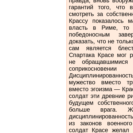
правда, вновь вооруж
гарантий того, что
смотреть за собствен
Крассу показалось м
власть в Риме, то
победоносным зав
доказать, что не тольк
сам является блес
Спартака Красе мог р
не обращавшимися
соприкоснове
Дисциплинированнос
мужество вместо тр
вместо эгоизма — Кра
солдат эти древние р
будущем собственног
больше врага. Ж
дисциплинированность
из законов военног
солдат Красе желал 