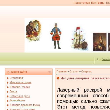
Приветствую Вас
Гость
|
RS
Главн
Главная
»
Статьи
»
Спартак
Меню сайта
Что даёт лазерная резка мета
Стартовая
Мировая история
История России
Лазерный раскрой м
Лента
современный спосо
События и даты
помощью сильно сжато
Фотообзоры
История Древнего Рима
Этот метод позволя
История стран мира