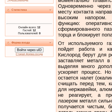
моментально плавит
Одновременно через
Статистика
месту контакта направ
высоким напором.
функцию: оператив
Онлайн всего:
12
сформированного паз
Гостей:
12
Пользователей:
0
торца и блокирует поп
От используемого га
Форма входа
пойдет работа и ка
Войти через uID
Кислород берут для р
Старая форма входа
заставляет металл в 
выделяя много допол
ускоряет процесс. Но
остается налет (окали
счищать перед тем, к
для нержавейки, алюм
не реагирует, а пр
лазером металл сильн
получается чистым, б