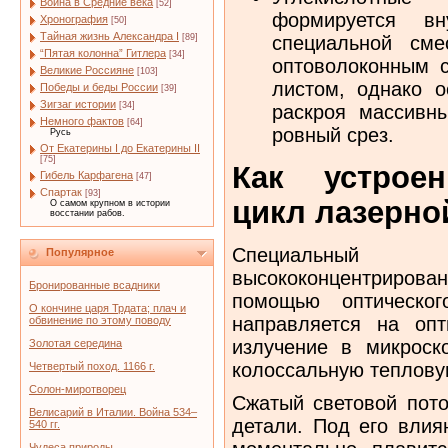
Война в Средние века
[52]
формируется в
Хронография
[50]
Тайная жизнь Александра I
специальной сме
[89]
“Пятая колонна” Гитлера
[34]
оптоволоконным 
Великие Россияне
[103]
листом, однако 
Победы и беды России
[39]
Зигзаг истории
[34]
раскроя массивн
Немного фактов
[64]
ровный срез.
Русь
От Екатерины I до Екатерины II
[75]
Как устроен
Гибель Карфагена
[47]
Спартак
[93]
цикл лазерно
О самом крупном в истории
восстании рабов.
Специальный 
Популярное
высококонцентрирова
Бронированные всадники
помощью оптическог
О кончине царя Трдата; плач и
направляется на опт
обвинение по этому поводу
излучение в микроско
Золотая середина
колоссальную теплову
Четвертый поход. 1166 г.
Солон-миротворец
Сжатый световой пото
Велисарий в Италии. Война 534–
детали. Под его влия
540 гг.
Чудеса природы