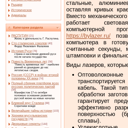
стальные, алюмини
Рыцари
оставляя кривых кра
Историческое
Вместо механического
Адмиралы
работает светов
Категории раздела
компьютерной про
https://bylazer.ru/
позво
РАСПУТИН
[21]
Жизнь и деятельность Г. Распутина.
компьютера в готов
Сто сталинских соколов
[40]
Федор Яковлевич Фалалеев
считанные секунды, 
История Руси
[76]
штамповки и финально
страна и население древней руси
после начала государства
Повесть Временных лет
[56]
Виды лазеров, которые
"Повесть временных лет" - наиболее
ранний из дошедших до нас
летописных сводов.
Оптоволокон
Россия (СССР) в войнах второй
половины XX века
[74]
транспортируетс
Полный сборник платформ всех
кабель. Такой ти
русских политических партий
[56]
обработки загото
Манифестом 17-го октября
положено основание развитию
русской жизни на новых началах
гарантирует пре
Ближний круг Сталина
[88]
эффективно разр
Соратники вождя
Величайшие тайны истории
[103]
поверхностью (б
Хроники мусульманских
государств
сплавы).
[79]
Дворцовые секреты
[144]
Углекислотны