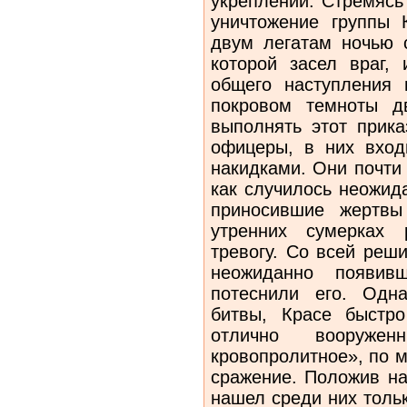
укреплений. Стремясь
уничтожение группы 
двум легатам ночью с
которой засел враг,
общего наступления 
покровом темноты дв
выполнять этот прика
офицеры, в них вхо
накидками. Они почти
как случилось неожид
приносившие жертвы
утренних сумерках 
тревогу. Со всей реш
неожиданно появивш
потеснили его. Одн
битвы, Красе быстр
отлично вооруже
кровопролитное», по 
сражение. Положив на
нашел среди них тольк