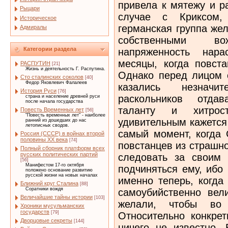
привела к мятежу и р
Рыцари
случае с Криксом, 
Историческое
германская группа же
Адмиралы
собственными в
Категории раздела
напряженность нар
месяцы, когда повст
РАСПУТИН
[21]
Жизнь и деятельность Г. Распутина.
Однако перед лицом 
Сто сталинских соколов
[40]
Федор Яковлевич Фалалеев
казались незначи
История Руси
[76]
раскольников отдав
страна и население древней руси
после начала государства
таланту и хитро
Повесть Временных лет
[56]
"Повесть временных лет" - наиболее
удивительным кажется 
ранний из дошедших до нас
летописных сводов.
самый момент, когда 
Россия (СССР) в войнах второй
половины XX века
[74]
повстанцев из страшно
Полный сборник платформ всех
русских политических партий
следовать за своим 
[56]
Манифестом 17-го октября
подчиняться ему, ибо
положено основание развитию
русской жизни на новых началах
именно теперь, когда
Ближний круг Сталина
[88]
Соратники вождя
самоубийственно вел
Величайшие тайны истории
[103]
желали, чтобы во
Хроники мусульманских
государств
[79]
Относительно конкре
Дворцовые секреты
[144]
ничего не известно. 