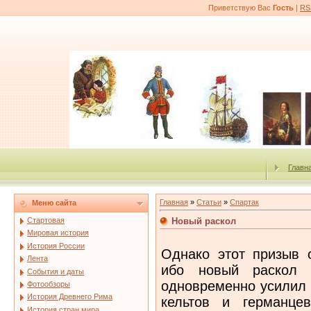
Приветствую Вас
Гость
|
RS
Главн
Главная
»
Статьи
»
Спартак
Меню сайта
Новый раскол
Стартовая
Мировая история
История России
Однако этот призыв 
Лента
ибо новый раскол 
События и даты
одновременно усилил 
Фотообзоры
История Древнего Рима
кельтов и германце
История стран мира