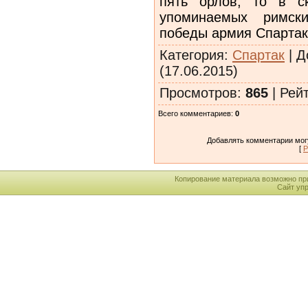
пять орлов, то в с
упоминаемых римски
победы армия Спартак
Категория
:
Спартак
|
Д
(17.06.2015)
Просмотров
:
865
|
Рей
Всего комментариев
:
0
Добавлять комментарии могу
[
Р
Копирование материала возможно пр
Сайт уп