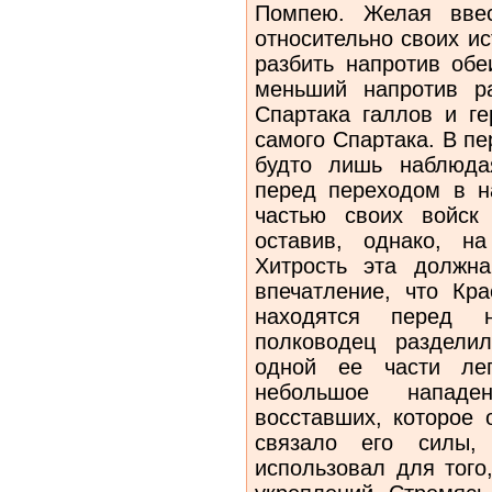
Помпею. Желая ввес
относительно своих и
разбить напротив об
меньший напротив р
Спартака галлов и г
самого Спартака. В пе
будто лишь наблюда
перед переходом в н
частью своих войск
оставив, однако, н
Хитрость эта должн
впечатление, что Кр
находятся перед 
полководец раздели
одной ее части лег
небольшое напад
восставших, которое 
связало его силы,
использовал для того