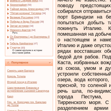
Война в Средние века
[52]
поводу предстоящих
Хронография
[50]
Тайная жизнь Александра I
[89]
собирался отправитьс
“Пятая колонна” Гитлера
[34]
порт Бриндизи на бе
Великие Россияне
[103]
попытаться добыть 
Победы и беды России
[39]
Зигзаг истории
[34]
покинуть Италию. К
Немного фактов
[64]
помешанная на добыче
Русь
От Екатерины I до Екатерины II
о настоящем и наме
[75]
Гибель Карфагена
[47]
Италию и даже опусто
Спартак
[93]
рядах восставших об
О самом крупном в истории
восстании рабов.
бедой для рабов. Под
Каста, избранных вож
Популярное
из союза, умом и ду
Смерть царя Баграта
устроили собственный
Король Тотила
озера, вода которого
Второй поход в Италию
пресной, то соленой 
Царствование Ерванда и
речь шла, по-видим
истребление сыновей Санатрука
города Пестума, 
Карл
Тирренского моря. С
Ген. -м. Бороздин ген. Барклаю
де-Толли
разделением армии
Царица Дареджан ослепила