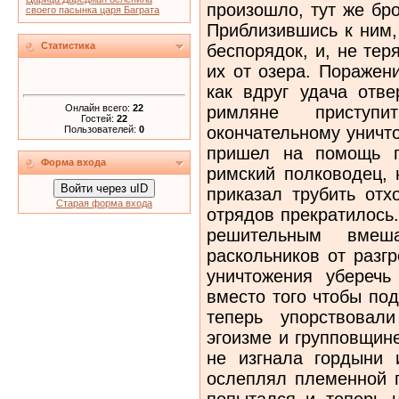
произошло, тут же бр
своего пасынка царя Баграта
Приблизившись к ним,
Статистика
беспорядок, и, не тер
их от озера. Поражен
как вдруг удача отве
Онлайн всего:
22
римляне приступ
Гостей:
22
окончательному уничт
Пользователей:
0
пришел на помощь п
Форма входа
римский полководец, 
Войти через uID
приказал трубить отх
Старая форма входа
отрядов прекратилось
решительным вмеш
раскольников от разг
уничтожения уберечь
вместо того чтобы по
теперь упорствовал
эгоизме и групповщин
не изгнала гордыни 
ослеплял племенной г
попытался и теперь н