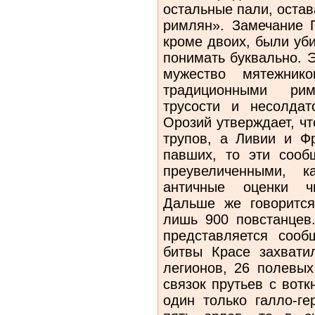
остальные пали, остав
римлян». Замечание П
кроме двоих, были уби
понимать буквально. Э
мужество мятежник
традиционными ри
трусости и несолдат
Орозий утверждает, ч
трупов, а Ливии и Ф
павших, то эти сооб
преувеличенными, 
античные оценки чи
Дальше же говорится
лишь 900 повстанцев.
представляется сооб
битвы Красе захват
легионов, 26 полевых
связок прутьев с вот
один только галло-ге