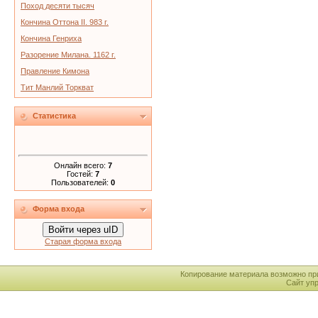
Поход десяти тысяч
Кончина Оттона II. 983 г.
Кончина Генриха
Разорение Милана. 1162 г.
Правление Кимона
Тит Манлий Торкват
Статистика
Онлайн всего:
7
Гостей:
7
Пользователей:
0
Форма входа
Войти через uID
Старая форма входа
Копирование материала возможно пр
Сайт уп