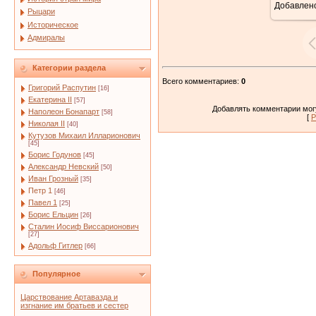
Добавлен
Рыцари
Историческое
Адмиралы
Категории раздела
Всего комментариев
:
0
Григорий Распутин
[16]
Екатерина II
[57]
Добавлять комментарии могу
Наполеон Бонапарт
[58]
[
Р
Николая II
[40]
Кутузов Михаил Илларионович
[45]
Борис Годунов
[45]
Александр Невский
[50]
Иван Грозный
[35]
Петр 1
[46]
Павел 1
[25]
Борис Ельцин
[26]
Сталин Иосиф Виссарионович
[27]
Адольф Гитлер
[66]
Популярное
Царствование Артавазда и
изгнание им братьев и сестер