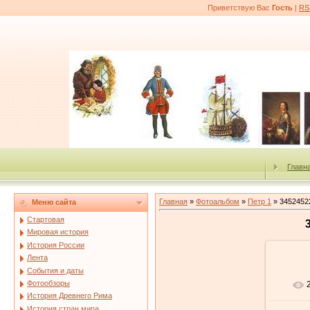
Приветствую Вас
Гость
|
RS
Главн
Главная
»
Фотоальбом
»
Петр 1
» 3452452
Меню сайта
Стартовая
Мировая история
История России
Лента
События и даты
Фотообзоры
История Древнего Рима
История стран мира